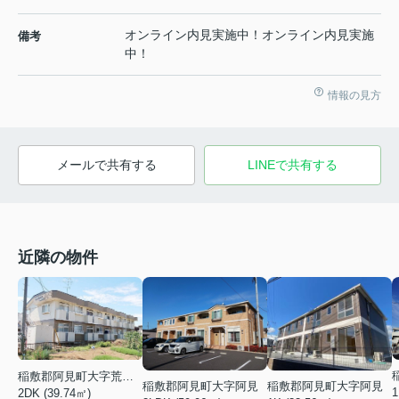
オンライン内見実施中！オンライン内見実施
備考
中！
情報の見方
メールで共有する
LINEで共有する
近隣の物件
稲敷郡阿見町大字荒川本郷
稲敷郡阿見町大字阿見
稲敷郡阿見町大字阿見
1
2DK (39.74㎡)