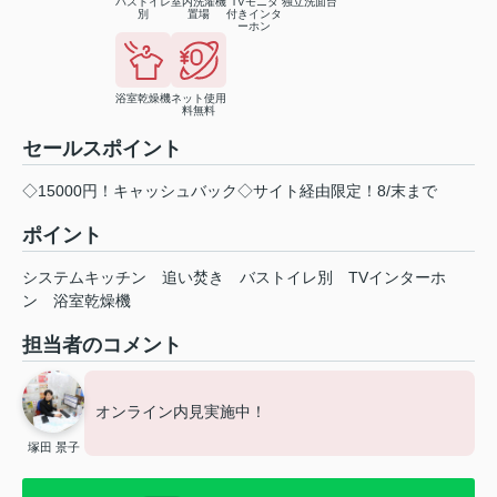
バストイレ
室内洗濯機
TVモニタ
独立洗面台
別
置場
付きインタ
ーホン
浴室乾燥機
ネット使用
料無料
セールスポイント
◇15000円！キャッシュバック◇サイト経由限定！8/末まで
ポイント
システムキッチン
追い焚き
バストイレ別
TVインターホ
ン
浴室乾燥機
担当者のコメント
オンライン内見実施中！
塚田 景子