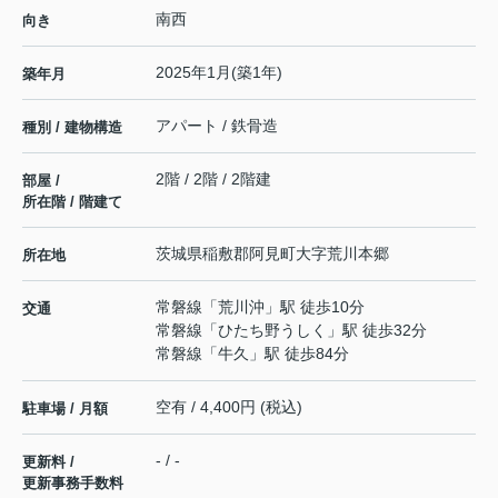
南西
向き
2025年1月(築1年)
築年月
アパート / 鉄骨造
種別 / 建物構造
2階 / 2階 / 2階建
部屋 /
所在階 / 階建て
茨城県
稲敷郡阿見町
大字荒川本郷
所在地
常磐線
「
荒川沖
」駅 徒歩10分
交通
常磐線
「
ひたち野うしく
」駅 徒歩32分
常磐線
「
牛久
」駅 徒歩84分
空有 / 4,400円 (税込)
駐車場 / 月額
- / -
更新料 /
更新事務手数料