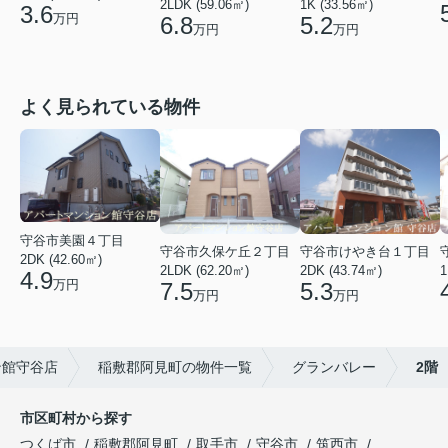
2LDK (59.06㎡)
1K (33.56㎡)
3.6
万円
6.8
5.2
万円
万円
よく見られている物件
守谷市美園４丁目
守谷市久保ケ丘２丁目
守谷市けやき台１丁目
2DK (42.60㎡)
2LDK (62.20㎡)
2DK (43.74㎡)
1
4.9
万円
7.5
5.3
万円
万円
ン館守谷店
稲敷郡阿見町の物件一覧
グランバレー
2階
市区町村から探す
つくば市
稲敷郡阿見町
取手市
守谷市
筑西市