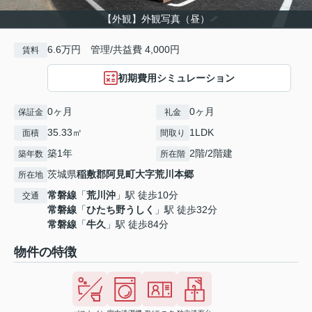
【外観】外観写真（昼）
6.6万円 管理/共益費 4,000円
賃料
初期費用シミュレーション
0ヶ月
0ヶ月
保証金
礼金
35.33㎡
1LDK
面積
間取り
築1年
2階/2階建
築年数
所在階
茨城県
稲敷郡阿見町
大字荒川本郷
所在地
常磐線
「
荒川沖
」駅 徒歩10分
交通
常磐線
「
ひたち野うしく
」駅 徒歩32分
常磐線
「
牛久
」駅 徒歩84分
物件の特徴