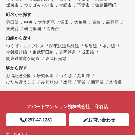
坂東市
つくばみらい市
常総市
下妻市
猿島郡境町
町名から探す
谷田部
中央
大字阿見
辺田
大角豆
青柳
高見原
東光台
研究学園
高野台
沿線から探す
つくばエクスプレス
関東鉄道常総線
常磐線
水戸線
常磐緩行線
東武野田線
真岡鉄道
成田線
関東鉄道竜ケ崎線
東武日光線
駅から探す
万博記念公園
研究学園
つくば
荒川沖
ひたち野うしく
みどりの
土浦
守谷
新守谷
水海道
アパートマンション館株式会社 守谷店
0297-47-1281
お問い合わせ
〒302-0116