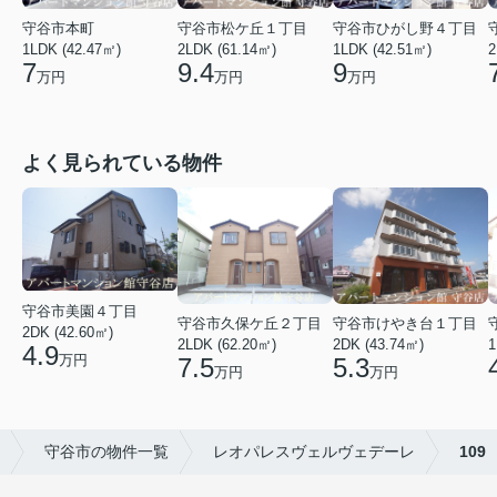
守谷市本町
守谷市松ケ丘１丁目
守谷市ひがし野４丁目
1LDK (42.47㎡)
2LDK (61.14㎡)
1LDK (42.51㎡)
2
7
9.4
9
万円
万円
万円
よく見られている物件
守谷市美園４丁目
守谷市久保ケ丘２丁目
守谷市けやき台１丁目
2DK (42.60㎡)
2LDK (62.20㎡)
2DK (43.74㎡)
1
4.9
万円
7.5
5.3
万円
万円
守谷市の物件一覧
レオパレスヴェルヴェデーレ
109