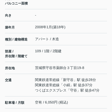
バルコニー面積
-
向き
2008年1月(築18年)
築年月
アパート / 木造
種別 / 建物構造
109 / 1階 / 2階建
部屋 /
所在階 / 階建て
茨城県
守谷市
薬師台
３丁目19-8
所在地
関東鉄道常総線
「
新守谷
」駅 徒歩28分
交通
関東鉄道常総線
「
小絹
」駅 徒歩37分
つくばエクスプレス
「
守谷
」駅 徒歩47分
空有 / 6,050円 (税込)
駐車場 / 月額