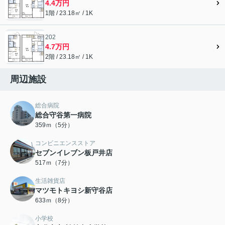
4.4万円
1階 / 23.18㎡ / 1K
202
4.7万円
2階 / 23.18㎡ / 1K
周辺施設
総合病院
総合守谷第一病院
359ｍ（5分）
コンビニエンスストア
セブンイレブン板戸井店
517ｍ（7分）
生活雑貨店
マツモトキヨシ新守谷店
633ｍ（8分）
小学校