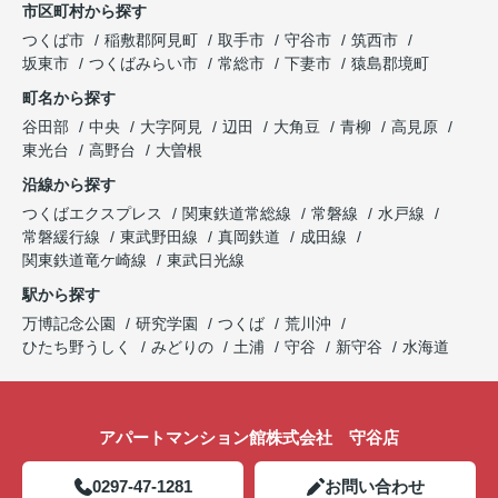
市区町村から探す
つくば市
稲敷郡阿見町
取手市
守谷市
筑西市
坂東市
つくばみらい市
常総市
下妻市
猿島郡境町
町名から探す
谷田部
中央
大字阿見
辺田
大角豆
青柳
高見原
東光台
高野台
大曽根
沿線から探す
つくばエクスプレス
関東鉄道常総線
常磐線
水戸線
常磐緩行線
東武野田線
真岡鉄道
成田線
関東鉄道竜ケ崎線
東武日光線
駅から探す
万博記念公園
研究学園
つくば
荒川沖
ひたち野うしく
みどりの
土浦
守谷
新守谷
水海道
アパートマンション館株式会社 守谷店
0297-47-1281
お問い合わせ