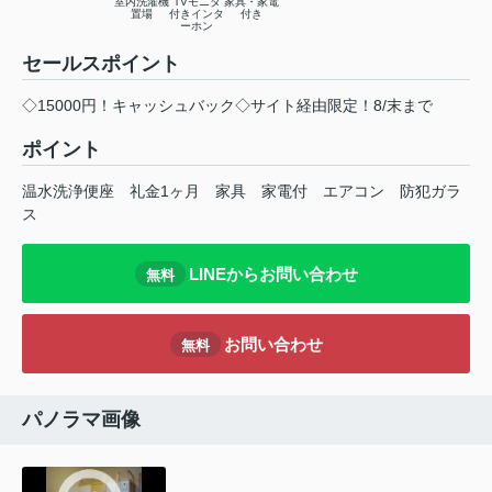
室内洗濯機
TVモニタ
家具・家電
置場
付きインタ
付き
ーホン
セールスポイント
◇15000円！キャッシュバック◇サイト経由限定！8/末まで
ポイント
温水洗浄便座
礼金1ヶ月
家具
家電付
エアコン
防犯ガラ
ス
LINEからお問い合わせ
無料
お問い合わせ
無料
パノラマ画像