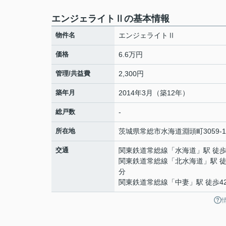
エンジェライトⅡの基本情報
物件名
エンジェライトⅡ
価格
6.6万円
管理/共益費
2,300円
築年月
2014年3月（築12年）
総戸数
-
所在地
茨城県
常総市
水海道淵頭町
3059-1
交通
関東鉄道常総線
「
水海道
」駅 徒歩
関東鉄道常総線
「
北水海道
」駅 徒
分
関東鉄道常総線
「
中妻
」駅 徒歩4