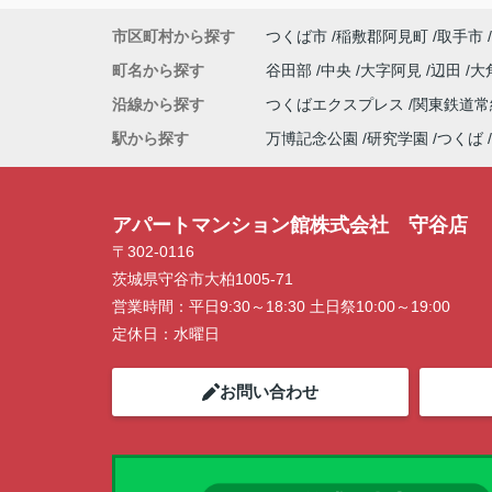
市区町村から探す
つくば市
稲敷郡阿見町
取手市
町名から探す
谷田部
中央
大字阿見
辺田
大
沿線から探す
つくばエクスプレス
関東鉄道
駅から探す
万博記念公園
研究学園
つくば
アパートマンション館株式会社 守谷店
〒302-0116
茨城県守谷市大柏1005-71
営業時間：
平日9:30～18:30 土日祭10:00～19:00
定休日：
水曜日
お問い合わせ