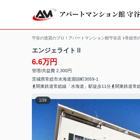
守谷の賃貸のプロ！アパートマンション館守谷店
常総市
エンジェライトⅡ
6.6万円
管理/共益費 2,300円
茨城県
常総市
水海道淵頭町
3059-1
関東鉄道常総線「水海道」駅徒歩11分
関東鉄道常
1
/
39