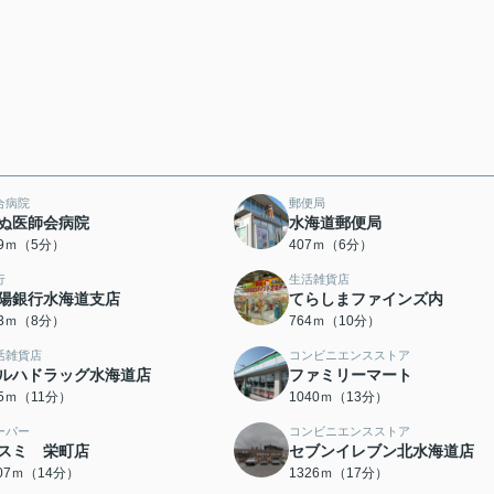
合病院
郵便局
ぬ医師会病院
水海道郵便局
89ｍ（5分）
407ｍ（6分）
行
生活雑貨店
陽銀行水海道支店
てらしまファインズ内
93ｍ（8分）
764ｍ（10分）
活雑貨店
コンビニエンスストア
ルハドラッグ水海道店
ファミリーマート
45ｍ（11分）
1040ｍ（13分）
ーパー
コンビニエンスストア
スミ 栄町店
セブンイレブン北水海道店
107ｍ（14分）
1326ｍ（17分）