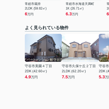
常総市蔵持
常総市水海道天満町
2LDK (59.82㎡)
1K (26.71㎡)
1
6
6.3
6
万円
万円
よく見られている物件
守谷市美園４丁目
守谷市久保ケ丘２丁目
守谷市
2DK (42.60㎡)
2LDK (62.20㎡)
2DK (
4.9
7.5
5.3
万円
万円
万