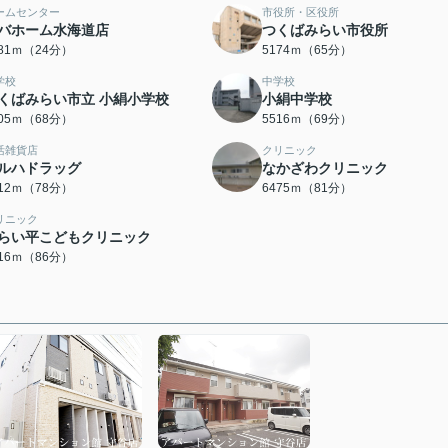
ームセンター
市役所・区役所
バホーム水海道店
つくばみらい市役所
881ｍ（24分）
5174ｍ（65分）
学校
中学校
くばみらい市立 小絹小学校
小絹中学校
405ｍ（68分）
5516ｍ（69分）
活雑貨店
クリニック
ルハドラッグ
なかざわクリニック
212ｍ（78分）
6475ｍ（81分）
リニック
らい平こどもクリニック
816ｍ（86分）