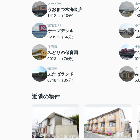
スーパー
ホ
うおまつ水海道店
ビ
1412ｍ（18分）
1
家電製品
小
ケーズデンキ
つ
5235ｍ（66分）
5
保育園
生
みどりの保育園
ツ
6023ｍ（76分）
6
保育園
ク
ふたばランド
み
6748ｍ（85分）
6
近隣の物件