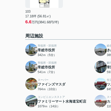
103
17.18坪 (56.81㎡)
6.6
万円(3841.68円/坪)
周辺施設
市役所・区役所
総
常総市役所
き
342ｍ（5分）
3
市役所・区役所
銀
常総市役所
常
541ｍ（7分）
5
スーパー
生
ファインズマスダ
ツ
764ｍ（10分）
8
コンビニエンスストア
ス
ファミリーマート水海道宝町店
カ
1079ｍ（14分）
1