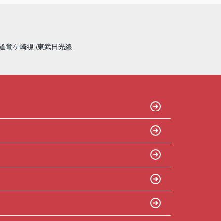
道竜ケ崎線
東武日光線