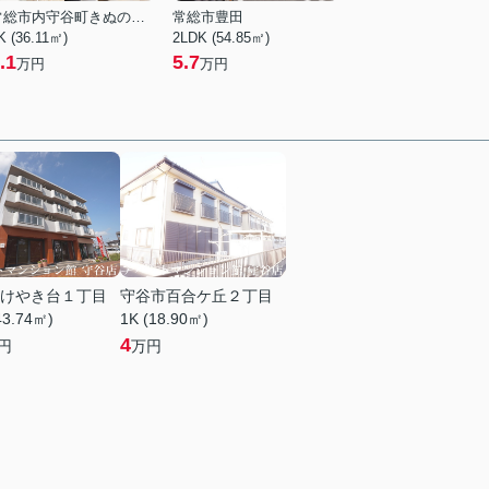
常総市内守谷町きぬの里２丁目
常総市豊田
K (36.11㎡)
2LDK (54.85㎡)
.1
5.7
万円
万円
けやき台１丁目
守谷市百合ケ丘２丁目
43.74㎡)
1K (18.90㎡)
4
円
万円