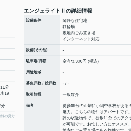
エンジェライトⅡの詳細情報
設備条件
閑静な住宅地
駐輪場
敷地内ごみ置き場
インターネット対応
設備(その他)
-
駐車場/月額
空有/3,300円 (税込)
用途地域
-
募集戸数 / 総戸数
- / -
11分
歩19
取引態様
一般媒介
2分
備考
徒歩69分の距離に小絹中学校がある
魅力。こちらの物件はアパートです
情報の見方
評の駅近物件で、徒歩11分でのアク
が可能です。お忙しい方にオススメ
地内にごみ置き場のある物件です。