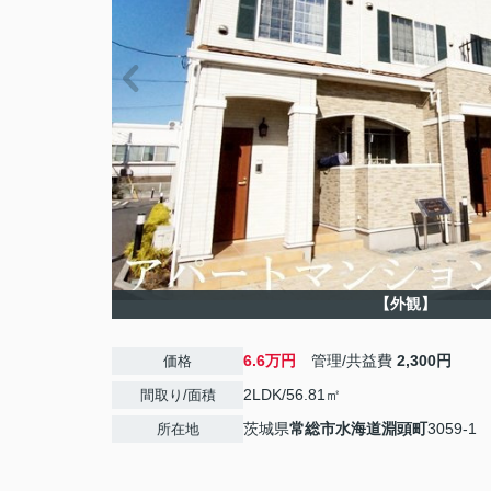
【外観】
6.6万円
管理/共益費
2,300円
価格
2LDK/56.81㎡
間取り/面積
茨城県
常総市
水海道淵頭町
3059-1
所在地