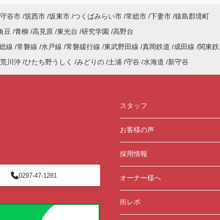
守谷市
筑西市
坂東市
つくばみらい市
常総市
下妻市
猿島郡境町
角豆
青柳
高見原
東光台
研究学園
高野台
常総線
常磐線
水戸線
常磐緩行線
東武野田線
真岡鉄道
成田線
関東鉄
荒川沖
ひたち野うしく
みどりの
土浦
守谷
水海道
新守谷
スタッフ
お客様の声
採用情報
0297-47-1281
オーナー様へ
街レポ