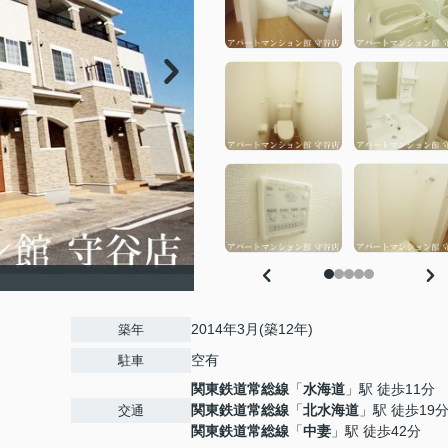
2014年3月(築12年)
築年
空有
駐車
関東鉄道常総線
「
水海道
」駅 徒歩11分
関東鉄道常総線
「
北水海道
」駅 徒歩19
交通
関東鉄道常総線
「
中妻
」駅 徒歩42分