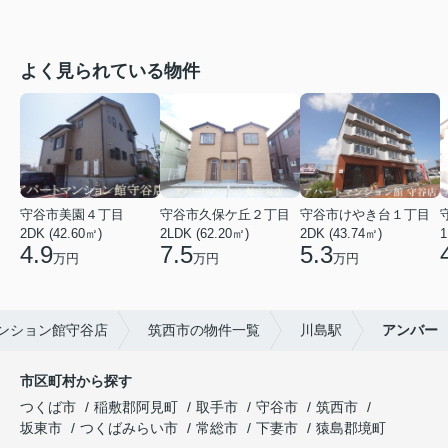
よく見られている物件
守谷市美園４丁目
守谷市久保ケ丘２丁目
守谷市けやき台１丁目
2DK (42.60㎡)
2LDK (62.20㎡)
2DK (43.74㎡)
1
4.9
7.5
5.3
万円
万円
万円
ンション館守谷店
筑西市の物件一覧
川島駅
アンバー
市区町村から探す
つくば市
稲敷郡阿見町
取手市
守谷市
筑西市
坂東市
つくばみらい市
常総市
下妻市
猿島郡境町