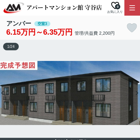
0
お気に入り
アンバー
空室3
6.15万円～6.35万円
管理/共益費 2,200円
1
/
24