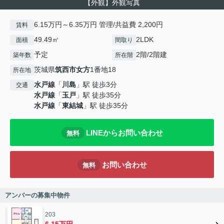
【外観】外観写真
6.15万円～6.35万円 管理/共益費 2,200円
賃料
49.49㎡
2LDK
面積
間取り
予定
2階/2階建
築年数
所在階
茨城県
筑西市
女方
1番地18
所在地
水戸線
「
川島
」駅 徒歩3分
交通
水戸線
「
玉戸
」駅 徒歩35分
水戸線
「
東結城
」駅 徒歩35分
LINEからお問い合わせ
無料
お問い合わせ
無料
アンバーの募集中物件
203
6.15万円