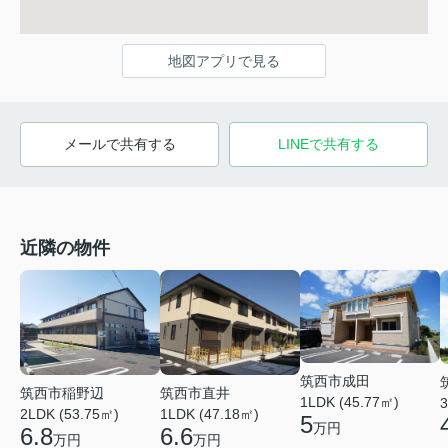
地図アプリで見る
メールで共有する
LINEで共有する
近隣の物件
筑西市成田
筑西市稲野辺
筑西市直井
1LDK (45.77㎡)
3
2LDK (53.75㎡)
1LDK (47.18㎡)
5
万円
6.8
6.6
万円
万円