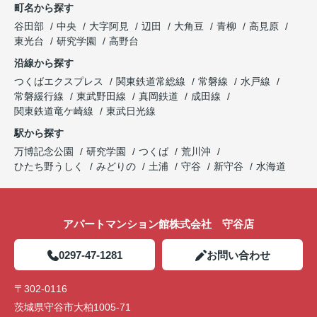
町名から探す
谷田部
中央
大字阿見
辺田
大角豆
青柳
高見原
東光台
研究学園
高野台
沿線から探す
つくばエクスプレス
関東鉄道常総線
常磐線
水戸線
常磐緩行線
東武野田線
真岡鉄道
成田線
関東鉄道竜ケ崎線
東武日光線
駅から探す
万博記念公園
研究学園
つくば
荒川沖
ひたち野うしく
みどりの
土浦
守谷
新守谷
水海道
アパートマンション館株式会社 守谷店
0297-47-1281
お問い合わせ
〒302-0116
茨城県守谷市大柏1005-71