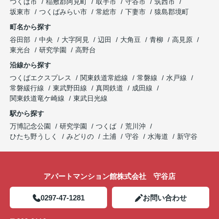
つくば市
稲敷郡阿見町
取手市
守谷市
筑西市
坂東市
つくばみらい市
常総市
下妻市
猿島郡境町
町名から探す
谷田部
中央
大字阿見
辺田
大角豆
青柳
高見原
東光台
研究学園
高野台
沿線から探す
つくばエクスプレス
関東鉄道常総線
常磐線
水戸線
常磐緩行線
東武野田線
真岡鉄道
成田線
関東鉄道竜ケ崎線
東武日光線
駅から探す
万博記念公園
研究学園
つくば
荒川沖
ひたち野うしく
みどりの
土浦
守谷
水海道
新守谷
アパートマンション館株式会社 守谷店
0297-47-1281
お問い合わせ