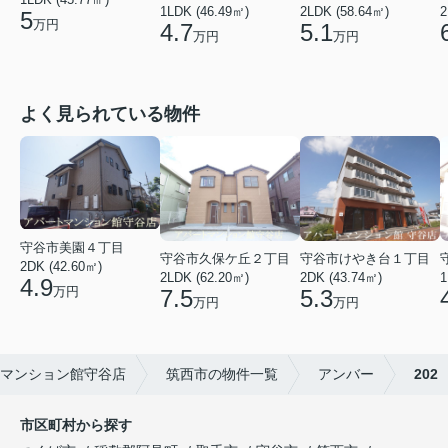
1LDK (46.49㎡)
2LDK (58.64㎡)
2
5
万円
4.7
5.1
万円
万円
よく見られている物件
守谷市美園４丁目
守谷市久保ケ丘２丁目
守谷市けやき台１丁目
2DK (42.60㎡)
2LDK (62.20㎡)
2DK (43.74㎡)
1
4.9
万円
7.5
5.3
万円
万円
マンション館守谷店
筑西市の物件一覧
アンバー
202
市区町村から探す