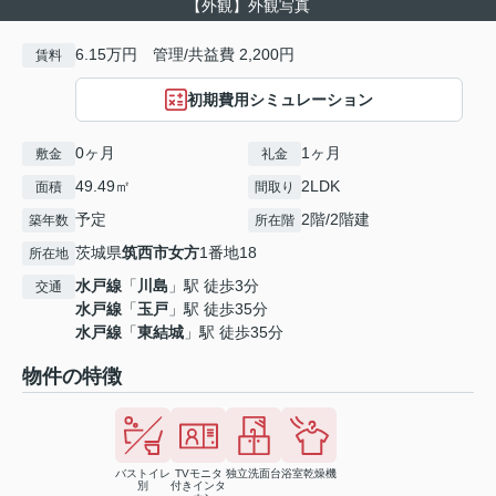
【外観】外観写真
6.15万円 管理/共益費 2,200円
賃料
初期費用シミュレーション
0ヶ月
1ヶ月
敷金
礼金
49.49㎡
2LDK
面積
間取り
予定
2階/2階建
築年数
所在階
茨城県
筑西市
女方
1番地18
所在地
水戸線
「
川島
」駅 徒歩3分
交通
水戸線
「
玉戸
」駅 徒歩35分
水戸線
「
東結城
」駅 徒歩35分
物件の特徴
バストイレ
TVモニタ
独立洗面台
浴室乾燥機
別
付きインタ