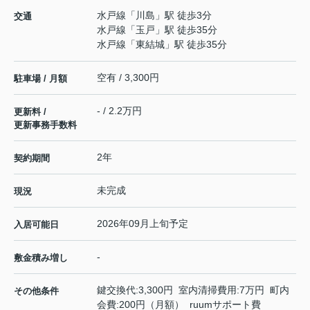
水戸線
「
川島
」駅 徒歩3分
交通
水戸線
「
玉戸
」駅 徒歩35分
水戸線
「
東結城
」駅 徒歩35分
空有 / 3,300円
駐車場 / 月額
- / 2.2万円
更新料 /
更新事務手数料
2年
契約期間
未完成
現況
2026年09月上旬予定
入居可能日
-
敷金積み増し
鍵交換代:3,300円 室内清掃費用:7万円 町内
その他条件
会費:200円（月額） ruumサポート費