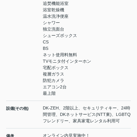
追焚機能浴室
浴室乾燥機
温水洗浄便座
シャワー
独立洗面台
シューズボックス
CS
BS
ネット使用料無料
TVモニタ付インターホン
宅配ボックス
複層ガラス
防犯カメラ
エアコン2台
最上階
DK-ZEH、2階以上、セキュリティキー、24時
設備(その他)
間管理、DKネットサービス(NTT東)、LGBTQ
フレンドリー、家具家電レンタル利用可
オンライン内見実施中！
備考