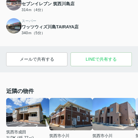
セブンイレブン 筑西川島店
314ｍ（4分）
スーパー
ワッツウィズ川島TAIRAYA店
340ｍ（5分）
メールで共有する
LINEで共有する
近隣の物件
筑西市成田
筑西市小川
筑西市小川
1LDK (45.77㎡)