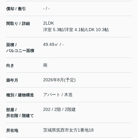
- / -
償却 / 敷引
2LDK
間取り / 詳細
洋室 5.3帖
/
洋室 4.1帖
/
LDK 10.3帖
49.49㎡ / -
面積 /
バルコニー面積
南
向き
2026年8月(予定)
築年月
アパート / 木造
種別 / 建物構造
202 / 2階 / 2階建
部屋 /
所在階 / 階建て
茨城県
筑西市
女方
1番地18
所在地