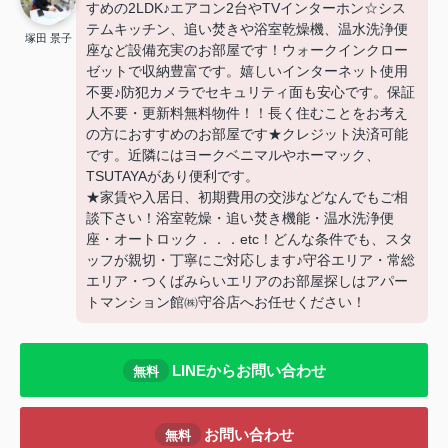
すめの2LDK♪エアコン2台やTVインターホン☆シス
テムキッチン、追い焚きや浴室乾燥機、温水洗浄便
塚田 景子
座など設備充実のお部屋です！ウォークインクロー
ゼットで収納豊富です。嬉しいインターネット使用
不要♪防犯カメラでセキュリティ面も安心です。保証
人不要・更新料無料物件！！長く住むことをお考え
の方におすすめのお部屋です★クレジット決済可能
です。近隣にはヨークベニマルやホーマック、
TSUTAYAがあり便利です。
★家賃や入居日、初期費用の交渉などなんでもご相
談下さい！浴室乾燥・追い焚き機能・温水洗浄便
座・オートロック．．．etc！どんな条件でも、スタ
ッフが親切・丁寧にご対応します♪守谷エリア・常総
エリア・つくばみらいエリアのお部屋探しはアパー
トマンション館㈱守谷店へお任せください！
LINEからお問い合わせ
無料
お問い合わせ
無料