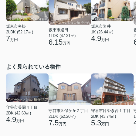
坂東市沓掛
坂東市岩井
坂東市辺田
2LDK (52.17㎡)
1K (26.44㎡)
1LDK (47.31㎡)
2
7
4.9
万円
万円
6.15
万円
よく見られている物件
守谷市美園４丁目
守谷市久保ケ丘２丁目
守谷市けやき台１丁目
2DK (42.60㎡)
2LDK (62.20㎡)
2DK (43.74㎡)
1
4.9
万円
7.5
5.3
万円
万円