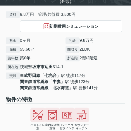
【外観】
6.8万円 管理/共益費 3,500円
賃料
初期費用シミュレーション
0ヶ月
9.8万円
敷金
礼金
55.68㎡
2LDK
面積
間取り
築6年
2階/2階建
築年数
所在階
茨城県
坂東市
辺田
314-1
所在地
東武野田線
「
七光台
」駅 徒歩117分
交通
関東鉄道常総線
「
中妻
」駅 徒歩123分
関東鉄道常総線
「
北水海道
」駅 徒歩141分
物件の特徴
バストイレ
室内洗濯機
TVモニタ
カウンター
別
置場
付きインタ
キッチン