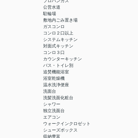
プロパンガス
公営水道
駐輪場
敷地内ごみ置き場
ガスコンロ
コンロ２口以上
システムキッチン
対面式キッチン
コンロ３口
カウンターキッチン
バス・トイレ別
追焚機能浴室
浴室乾燥機
温水洗浄便座
洗面台
洗髪洗面化粧台
シャワー
独立洗面台
エアコン
ウォークインクロゼット
シューズボックス
収納豊富