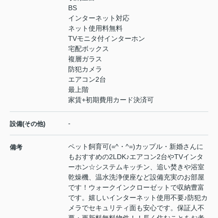
BS
インターネット対応
ネット使用料無料
TVモニタ付インターホン
宅配ボックス
複層ガラス
防犯カメラ
エアコン2台
最上階
家賃+初期費用カード決済可
-
設備(その他)
ペット飼育可(=^・^=)カップル・新婚さんに
備考
もおすすめの2LDK♪エアコン2台やTVインタ
ーホン☆システムキッチン、追い焚きや浴室
乾燥機、温水洗浄便座など設備充実のお部屋
です！ウォークインクローゼットで収納豊富
です。嬉しいインターネット使用不要♪防犯カ
メラでセキュリティ面も安心です。保証人不