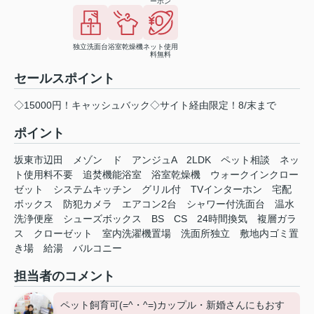
ーホン
独立洗面台
浴室乾燥機
ネット使用
料無料
セールスポイント
◇15000円！キャッシュバック◇サイト経由限定！8/末まで
ポイント
坂東市辺田
メゾン
ド
アンジュA
2LDK
ペット相談
ネッ
ト使用料不要
追焚機能浴室
浴室乾燥機
ウォークインクロー
ゼット
システムキッチン
グリル付
TVインターホン
宅配
ボックス
防犯カメラ
エアコン2台
シャワー付洗面台
温水
洗浄便座
シューズボックス
BS
CS
24時間換気
複層ガラ
ス
クローゼット
室内洗濯機置場
洗面所独立
敷地内ゴミ置
き場
給湯
バルコニー
担当者のコメント
ペット飼育可(=^・^=)カップル・新婚さんにもおす