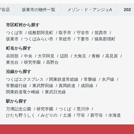
守谷店
坂東市の物件一覧
メゾン・ド・アンジュA
202
市区町村から探す
つくば市
稲敷郡阿見町
取手市
守谷市
筑西市
坂東市
つくばみらい市
常総市
下妻市
猿島郡境町
町名から探す
谷田部
中央
大字阿見
辺田
大角豆
青柳
高見原
東光台
研究学園
高野台
沿線から探す
つくばエクスプレス
関東鉄道常総線
常磐線
水戸線
常磐緩行線
東武野田線
真岡鉄道
成田線
関東鉄道竜ケ崎線
東武日光線
駅から探す
万博記念公園
研究学園
つくば
荒川沖
ひたち野うしく
みどりの
土浦
守谷
新守谷
水海道