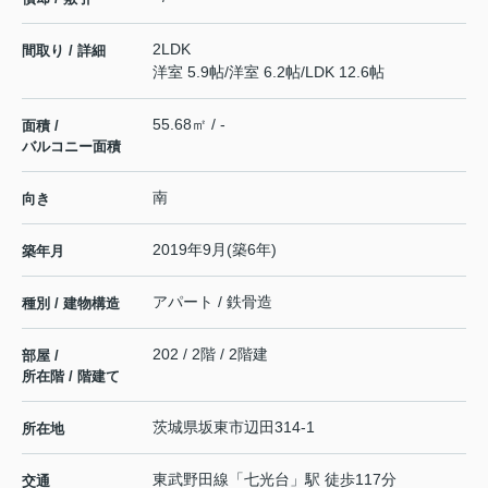
2LDK
間取り / 詳細
洋室 5.9帖
/
洋室 6.2帖
/
LDK 12.6帖
55.68㎡ / -
面積 /
バルコニー面積
南
向き
2019年9月(築6年)
築年月
アパート / 鉄骨造
種別 / 建物構造
202 / 2階 / 2階建
部屋 /
所在階 / 階建て
茨城県
坂東市
辺田
314-1
所在地
東武野田線
「
七光台
」駅 徒歩117分
交通