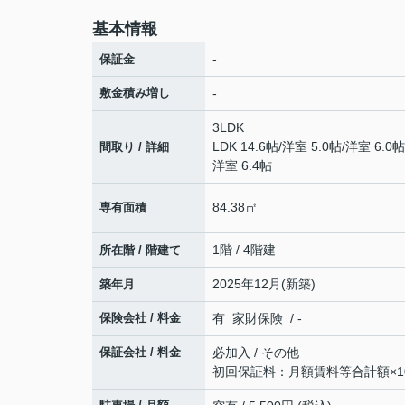
基本情報
-
保証金
敷金積み増し
-
3LDK
LDK 14.6帖
/
洋室 5.0帖
/
洋室 6.0帖
間取り / 詳細
洋室 6.4帖
84.38㎡
専有面積
1階 / 4階建
所在階 / 階建て
2025年12月(新築)
築年月
保険会社 / 料金
有 家財保険 / -
保証会社 / 料金
必加入 / その他
初回保証料：月額賃料等合計額×10