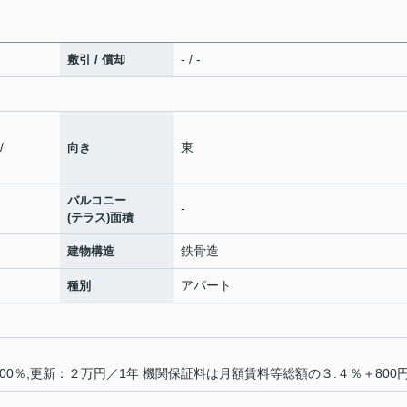
- / -
敷引 / 償却
/
東
向き
バルコニー
-
(テラス)面積
鉄骨造
建物構造
アパート
種別
0％,更新：２万円／1年 機関保証料は月額賃料等総額の３.４％＋800円