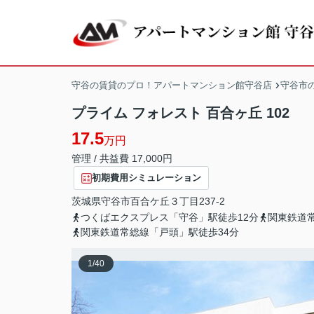
守谷の賃貸のプロ！アパートマンション館守谷店
守谷市
プライム フォレスト 百合ヶ丘 102
17.5
万円
管理 / 共益費 17,000円
初期費用シミュレーション
茨城県
守谷市
百合ケ丘
３丁目237-2
つくばエクスプレス「守谷」駅徒歩12分
関東鉄道
関東鉄道常総線「戸頭」駅徒歩34分
1
/
40