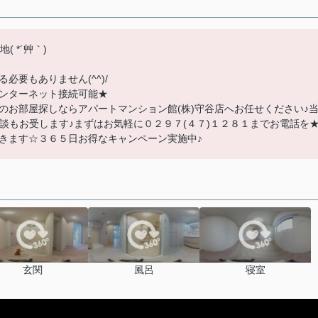
 *´艸｀)
要もありません(^^)/
ンターネット接続可能★
のお部屋探しならアパートマンション館(株)守谷店へお任せください♪
談もお受します♪まずはお気軽に０２９７(４７)１２８１までお電話を
きます☆３６５日お得なキャンペーン実施中♪
玄関
風呂
寝室