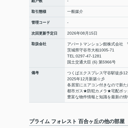
-
総戸数
一般媒介
取引態様
-
管理コード
2026年08月15日
次回更新予定日
取扱会社
アパートマンション館株式会社 
茨城県守谷市大柏1005-71
TEL:0297-47-1281
国土交通大臣 (6) 第5966号
備考
つくばエクスプレス守谷駅徒歩12分
2025年12月新築☆彡
各居室にエアコン付きなので新たに
都市ガス★防犯カメラ★宅配ボッ
豊富な物件情報と知識を最新の情
プライム フォレスト 百合ヶ丘の他の部屋