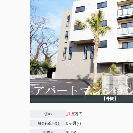
【外観】
17.5
万円
賃料
0ヶ月(-)
敷金(保証金)
3LDK
間取り