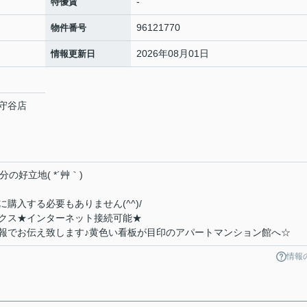
-
特優賃
96121770
物件番号
2026年08月01日
情報更新日
守谷店
の好立地( *´艸｀)
購入する必要もありません(^^)/
クス★インターネット接続可能★
報でお伝え致します♪黄色い看板が目印のアパートマンション館へ☆
情報