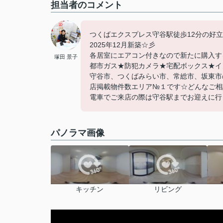
担当者のコメント
つくばエクスプレス守谷駅徒歩12分の好立地(
2025年12月新築☆彡
各居室にエアコン付きなので新たに購入する必
塚田 景子
都市ガス★防犯カメラ★宅配ボックス★イ
守谷市、つくばみらい市、常総市、坂東市
店掲載物件数エリア№１です☆どんなご相
電車でご来店の際は守谷駅までお迎えに行
パノラマ画像
キッチン
リビング