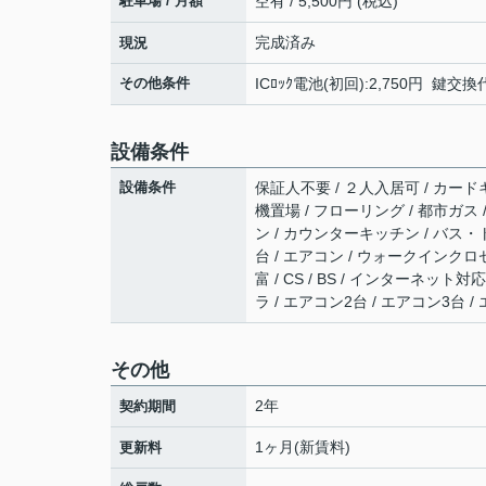
駐車場 / 月額
空有 / 5,500円 (税込)
完成済み
現況
その他条件
ICﾛｯｸ電池(初回):2,750円 鍵交換
設備条件
設備条件
保証人不要 / ２人入居可 / カード
機置場 / フローリング / 都市ガス
ン / カウンターキッチン / バス・ト
台 / エアコン / ウォークインク
富 / CS / BS / インターネット
ラ / エアコン2台 / エアコン3台 
その他
2年
契約期間
1ヶ月(新賃料)
更新料