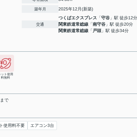
2025年12月(新築)
築年月
つくばエクスプレス
「
守谷
」駅 徒歩12
関東鉄道常総線
「
南守谷
」駅 徒歩20分
交通
関東鉄道常総線
「
戸頭
」駅 徒歩34分
ネット使用
料無料
末まで
ト使用料不要
エアコン3台