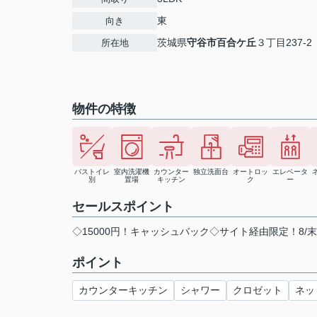
東
向き
茨城県
守谷市
百合ケ丘
３丁目237-2
所在地
物件の特徴
バストイレ
室内洗濯機
カウンター
独立洗面台
オートロッ
エレベータ
別
置場
キッチン
ク
ー
セールスポイント
◇15000円！キャッシュバック◇サイト経由限定！8/
ポイント
カウンターキッチン
シャワー
クロゼット
ネッ