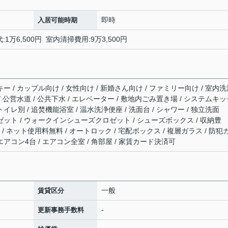
即時
入居可能時期
代:1万6,500円 室内清掃費用:9万3,500円
キー / カップル向け / 女性向け / 新婚さん向け / ファミリー向け / 室内
 / 公営水道 / 公共下水 / エレベーター / 敷地内ごみ置き場 / システムキ
イレ別 / 追焚機能浴室 / 温水洗浄便座 / 洗面台 / シャワー / 独立洗面
ロゼット / ウォークインシューズクロゼット / シューズボックス / 収納豊
対応 / ネット使用料無料 / オートロック / 宅配ボックス / 複層ガラス / 防犯
/ エアコン4台 / エアコン全室 / 角部屋 / 家賃カード決済可
一般
賃貸区分
-
更新事務手数料