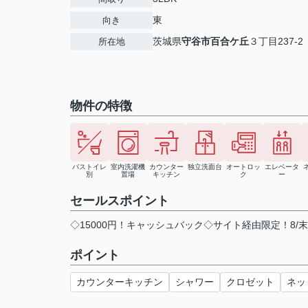
東
向き
茨城県
守谷市
百合ケ丘
３丁目237-2
所在地
物件の特徴
バストイレ
室内洗濯機
カウンター
独立洗面台
オートロッ
エレベータ
別
置場
キッチン
ク
ー
セールスポイント
◇15000円！キャッシュバック◇サイト経由限定！8/
ポイント
カウンターキッチン
シャワー
クロゼット
ネッ