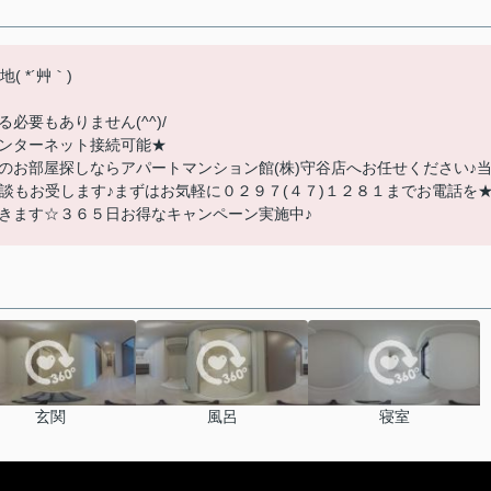
 *´艸｀)
要もありません(^^)/
ンターネット接続可能★
のお部屋探しならアパートマンション館(株)守谷店へお任せください♪
談もお受します♪まずはお気軽に０２９７(４７)１２８１までお電話を
きます☆３６５日お得なキャンペーン実施中♪
玄関
風呂
寝室