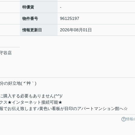
-
特優賃
96125197
物件番号
2026年08月01日
情報更新日
守谷店
の好立地( *´艸｀)
購入する必要もありません(^^)/
クス★インターネット接続可能★
報でお伝え致します♪黄色い看板が目印のアパートマンション館へ☆
情報