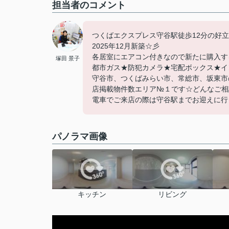
担当者のコメント
つくばエクスプレス守谷駅徒歩12分の好立地(
2025年12月新築☆彡
各居室にエアコン付きなので新たに購入する必
塚田 景子
都市ガス★防犯カメラ★宅配ボックス★イ
守谷市、つくばみらい市、常総市、坂東市
店掲載物件数エリア№１です☆どんなご相
電車でご来店の際は守谷駅までお迎えに行
パノラマ画像
キッチン
リビング