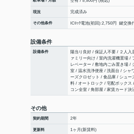
駐車場 / 月額
空有 / 5,500円 (税込)
完成済み
現況
その他条件
ICﾛｯｸ電池(初回):2,750円 鍵交換
設備条件
設備条件
陽当り良好 / 保証人不要 / ２人入居
ァミリー向け / 室内洗濯機置場 / フ
レベーター / 敷地内ごみ置き場 /
室 / 温水洗浄便座 / 洗面台 / 
ーズクロゼット / 食品庫 / シューズ
料 / オートロック / 宅配ボックス 
コン全室 / 角部屋 / 家賃カード決
その他
2年
契約期間
1ヶ月(新賃料)
更新料