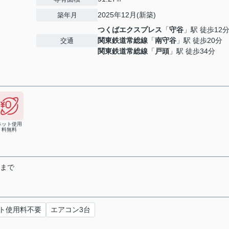
2025年12月(新築)
築年月
つくばエクスプレス
「
守谷
」駅 徒歩12
関東鉄道常総線
「
南守谷
」駅 徒歩20分
交通
関東鉄道常総線
「
戸頭
」駅 徒歩34分
ネット使用
料無料
末まで
ト使用料不要
エアコン3台