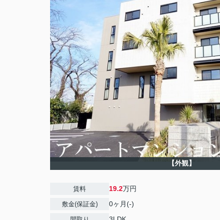
【外観】
19.2
万円
賃料
0ヶ月(-)
敷金(保証金)
3LDK
間取り