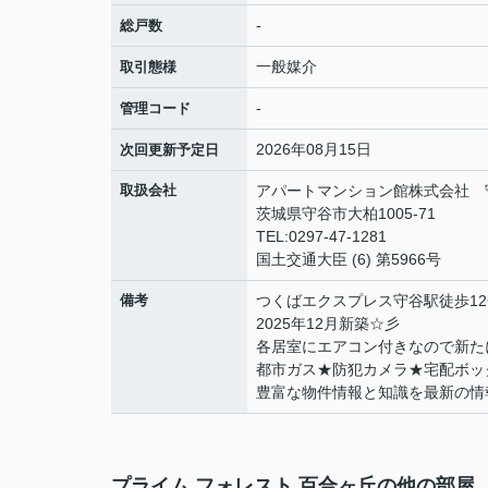
-
総戸数
一般媒介
取引態様
-
管理コード
2026年08月15日
次回更新予定日
取扱会社
アパートマンション館株式会社 
茨城県守谷市大柏1005-71
TEL:0297-47-1281
国土交通大臣 (6) 第5966号
備考
つくばエクスプレス守谷駅徒歩12分
2025年12月新築☆彡
各居室にエアコン付きなので新たに
都市ガス★防犯カメラ★宅配ボッ
豊富な物件情報と知識を最新の情
プライム フォレスト 百合ヶ丘の他の部屋