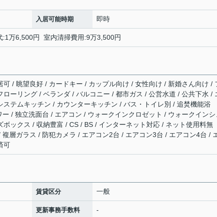
即時
入居可能時期
代:1万6,500円 室内清掃費用:9万3,500円
可 / 眺望良好 / カードキー / カップル向け / 女性向け / 新婚さん向け / 
ローリング / ベランダ / バルコニー / 都市ガス / 公営水道 / 公共下水 / 
 システムキッチン / カウンターキッチン / バス・トイレ別 / 追焚機能浴
シャワー / 独立洗面台 / エアコン / ウォークインクロゼット / ウォークイン
ボックス / 収納豊富 / CS / BS / インターネット対応 / ネット使用料無
/ 複層ガラス / 防犯カメラ / エアコン2台 / エアコン3台 / エアコン4台 / 
済可
一般
賃貸区分
-
更新事務手数料