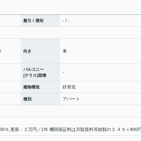
- / -
敷引 / 償却
/
東
向き
バルコニー
-
(テラス)面積
鉄骨造
建物構造
アパート
種別
0％,更新：２万円／1年 機関保証料は月額賃料等総額の３.４％＋800円