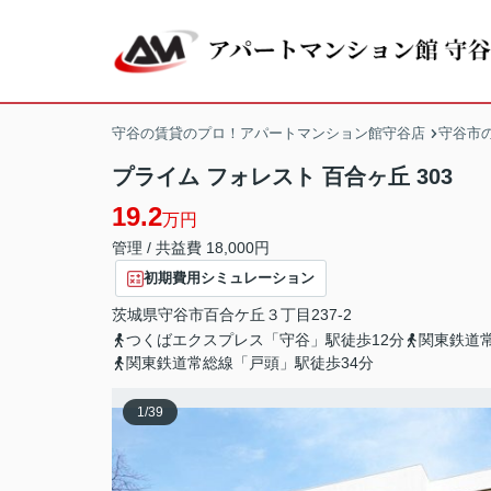
守谷の賃貸のプロ！アパートマンション館守谷店
守谷市
プライム フォレスト 百合ヶ丘 303
19.2
万円
管理 / 共益費 18,000円
初期費用シミュレーション
茨城県
守谷市
百合ケ丘
３丁目237-2
つくばエクスプレス「守谷」駅徒歩12分
関東鉄道
関東鉄道常総線「戸頭」駅徒歩34分
1
/
39