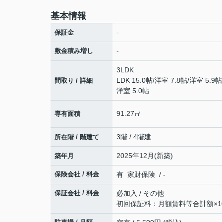
基本情報
-
保証金
敷金積み増し
-
3LDK
LDK 15.0帖
/
洋室 7.8帖
/
洋室 5.9帖
間取り / 詳細
洋室 5.0帖
91.27㎡
専有面積
3階 / 4階建
所在階 / 階建て
2025年12月(新築)
築年月
保険会社 / 料金
有 家財保険 / -
保証会社 / 料金
必加入 / その他
初回保証料：月額賃料等合計額×10