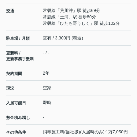
常磐線
「
荒川沖
」駅 徒歩69分
交通
常磐線
「
土浦
」駅 徒歩80分
常磐線
「
ひたち野うしく
」駅 徒歩102分
空有 / 3,300円 (税込)
駐車場 / 月額
- / -
更新料 /
更新事務手数料
2年
契約期間
空家
現況
即時
入居可能日
-
敷金積み増し
消毒施工料(当社扱)(入居時のみ):1万7,050円
その他条件