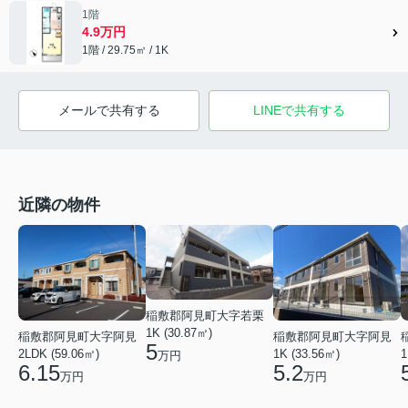
1階
4.9万円
1階 / 29.75㎡ / 1K
メールで共有する
LINEで共有する
近隣の物件
稲敷郡阿見町大字若栗
1K (30.87㎡)
稲敷郡阿見町大字阿見
稲敷郡阿見町大字阿見
5
2LDK (59.06㎡)
1K (33.56㎡)
1
万円
6.15
5.2
万円
万円