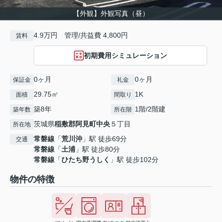
【外観】外観写真（昼）
4.9万円 管理/共益費 4,800円
賃料
初期費用シミュレーション
0ヶ月
0ヶ月
保証金
礼金
29.75㎡
1K
面積
間取り
築8年
1階/2階建
築年数
所在階
茨城県
稲敷郡阿見町
中央
５丁目
所在地
常磐線
「
荒川沖
」駅 徒歩69分
交通
常磐線
「
土浦
」駅 徒歩80分
常磐線
「
ひたち野うしく
」駅 徒歩102分
物件の特徴