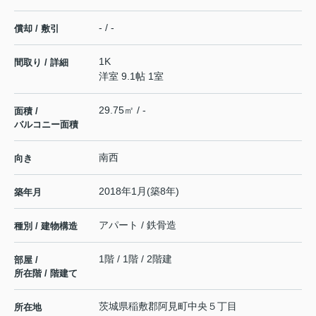
- / -
償却 / 敷引
1K
間取り / 詳細
洋室 9.1帖 1室
29.75㎡ / -
面積 /
バルコニー面積
南西
向き
2018年1月(築8年)
築年月
アパート / 鉄骨造
種別 / 建物構造
1階 / 1階 / 2階建
部屋 /
所在階 / 階建て
茨城県
稲敷郡阿見町
中央
５丁目
所在地