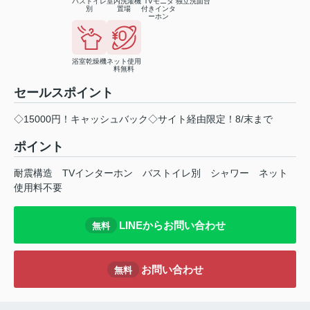
バストイレ
室内洗濯機
TVモニタ
独立洗面台
別
置場
付きインタ
ーホン
浴室乾燥機
ネット使用
料無料
セールスポイント
◇15000円！キャッシュバック◇サイト経由限定！8/末まで
ポイント
耐震構造
TVインターホン
バストイレ別
シャワー
ネット
使用料不要
LINEからお問い合わせ
無料
お問い合わせ
無料