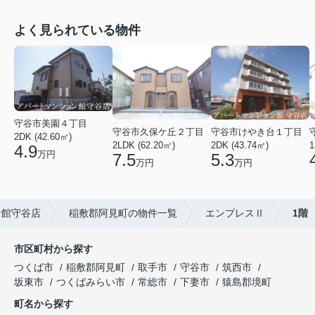
よく見られている物件
守谷市美園４丁目
守谷市久保ケ丘２丁目
守谷市けやき台１丁目
2DK (42.60㎡)
2LDK (62.20㎡)
2DK (43.74㎡)
1
4.9
万円
7.5
5.3
万円
万円
ン館守谷店
稲敷郡阿見町の物件一覧
エンプレスⅡ
1階
市区町村から探す
つくば市
稲敷郡阿見町
取手市
守谷市
筑西市
坂東市
つくばみらい市
常総市
下妻市
猿島郡境町
町名から探す