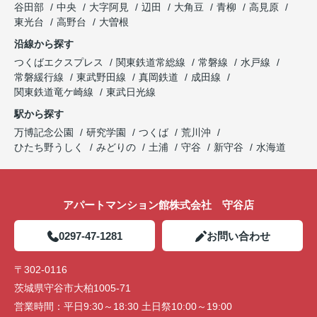
谷田部
中央
大字阿見
辺田
大角豆
青柳
高見原
東光台
高野台
大曽根
沿線から探す
つくばエクスプレス
関東鉄道常総線
常磐線
水戸線
常磐緩行線
東武野田線
真岡鉄道
成田線
関東鉄道竜ケ崎線
東武日光線
駅から探す
万博記念公園
研究学園
つくば
荒川沖
ひたち野うしく
みどりの
土浦
守谷
新守谷
水海道
アパートマンション館株式会社 守谷店
0297-47-1281
お問い合わせ
〒302-0116
茨城県守谷市大柏1005-71
営業時間：
平日9:30～18:30 土日祭10:00～19:00