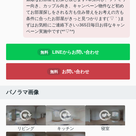
ー向き、カップル向き、キャンペーン物件など初め
てお部屋探しをされる方も住み替えをお考えの方も
条件に合ったお部屋がきっと見つかります(´▽｀)ま
ずはお気軽にご連絡下さい♪365日毎日お得なキャン
ペーン実施中です(*^▽^*)
LINEからお問い合わせ
無料
お問い合わせ
無料
パノラマ画像
リビング
キッチン
寝室