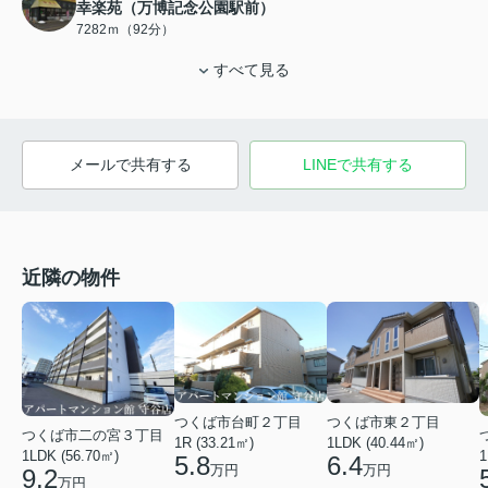
幸楽苑（万博記念公園駅前）
7282ｍ（92分）
すべて見る
メールで共有する
LINEで共有する
近隣の物件
つくば市東２丁目
つくば市台町２丁目
つくば市二の宮３丁目
1LDK (40.44㎡)
1R (33.21㎡)
1LDK (56.70㎡)
1
6.4
5.8
万円
万円
9.2
万円