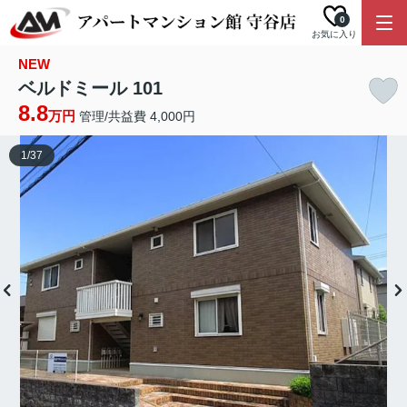
0
お気に入り
NEW
ベルドミール 101
8.8
万円
管理/共益費 4,000円
1
/
37