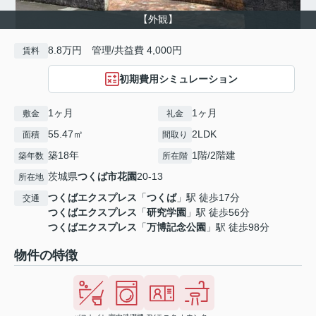
【外観】
8.8万円 管理/共益費 4,000円
賃料
初期費用シミュレーション
1ヶ月
1ヶ月
敷金
礼金
55.47㎡
2LDK
面積
間取り
築18年
1階/2階建
築年数
所在階
茨城県
つくば市
花園
20-13
所在地
つくばエクスプレス
「
つくば
」駅 徒歩17分
交通
つくばエクスプレス
「
研究学園
」駅 徒歩56分
つくばエクスプレス
「
万博記念公園
」駅 徒歩98分
物件の特徴