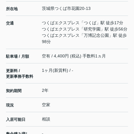
茨城県
つくば市
花園
20-13
所在地
つくばエクスプレス
「
つくば
」駅 徒歩17分
交通
つくばエクスプレス
「
研究学園
」駅 徒歩56分
つくばエクスプレス
「
万博記念公園
」駅 徒歩
98分
空有 / 4,400円 (税込) 手数料1ヵ月
駐車場 / 月額
1ヶ月(新賃料) / -
更新料 /
更新事務手数料
2年
契約期間
空家
現況
相談
入居可能日
-
敷金積み増し