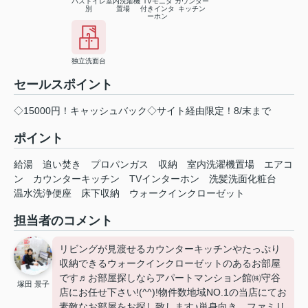
バストイレ
室内洗濯機
TVモニタ
カウンター
別
置場
付きインタ
キッチン
ーホン
独立洗面台
セールスポイント
◇15000円！キャッシュバック◇サイト経由限定！8/末まで
ポイント
給湯
追い焚き
プロパンガス
収納
室内洗濯機置場
エアコ
ン
カウンターキッチン
TVインターホン
洗髪洗面化粧台
温水洗浄便座
床下収納
ウォークインクローゼット
担当者のコメント
リビングが見渡せるカウンターキッチンやたっぷり
収納できるウォークインクローゼットのあるお部屋
です♬お部屋探しならアパートマンション館㈱守谷
塚田 景子
店にお任せ下さい!(^^)!物件数地域NO.1の当店にてお
素敵なお部屋をお探し致します♪単身向き、ファミリ