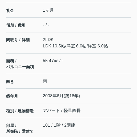
1ヶ月
礼金
- / -
償却 / 敷引
2LDK
間取り / 詳細
LDK 10.5帖
/
洋室 6.0帖
/
洋室 6.0帖
55.47㎡ / -
面積 /
バルコニー面積
南
向き
2008年6月(築18年)
築年月
アパート / 軽量鉄骨
種別 / 建物構造
101 / 1階 / 2階建
部屋 /
所在階 / 階建て