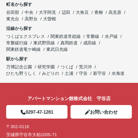
町名から探す
谷田部
中央
大字阿見
辺田
大角豆
青柳
高見原
東光台
高野台
大曽根
沿線から探す
つくばエクスプレス
関東鉄道常総線
常磐線
水戸線
常磐緩行線
東武野田線
真岡鉄道
成田線
関東鉄道竜ケ崎線
東武日光線
駅から探す
万博記念公園
研究学園
つくば
荒川沖
ひたち野うしく
みどりの
土浦
守谷
新守谷
水海道
アパートマンション館株式会社 守谷店
0297-47-1281
お問い合わせ
〒302-0116
茨城県守谷市大柏1005-71