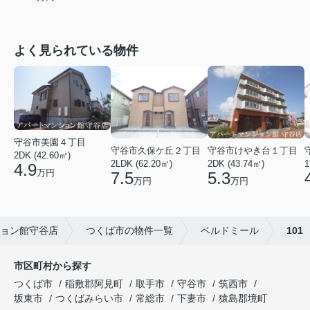
よく見られている物件
守谷市美園４丁目
守谷市久保ケ丘２丁目
守谷市けやき台１丁目
2DK (42.60㎡)
2LDK (62.20㎡)
2DK (43.74㎡)
1
4.9
万円
7.5
5.3
万円
万円
ョン館守谷店
つくば市の物件一覧
ベルドミール
101
市区町村から探す
つくば市
稲敷郡阿見町
取手市
守谷市
筑西市
坂東市
つくばみらい市
常総市
下妻市
猿島郡境町