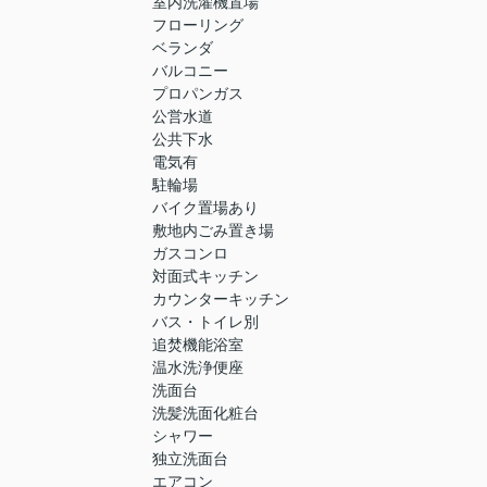
室内洗濯機置場
フローリング
ベランダ
バルコニー
プロパンガス
公営水道
公共下水
電気有
駐輪場
バイク置場あり
敷地内ごみ置き場
ガスコンロ
対面式キッチン
カウンターキッチン
バス・トイレ別
追焚機能浴室
温水洗浄便座
洗面台
洗髪洗面化粧台
シャワー
独立洗面台
エアコン