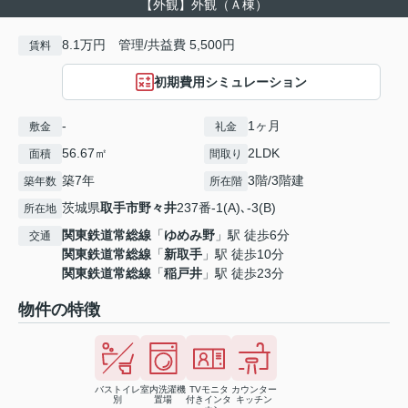
【外観】外観（Ａ棟）
8.1万円 管理/共益費 5,500円
賃料
初期費用シミュレーション
-
1ヶ月
敷金
礼金
56.67㎡
2LDK
面積
間取り
築7年
3階/3階建
築年数
所在階
茨城県
取手市
野々井
237番-1(A)､-3(B)
所在地
関東鉄道常総線
「
ゆめみ野
」駅 徒歩6分
交通
関東鉄道常総線
「
新取手
」駅 徒歩10分
関東鉄道常総線
「
稲戸井
」駅 徒歩23分
物件の特徴
バストイレ
室内洗濯機
TVモニタ
カウンター
別
置場
付きインタ
キッチン