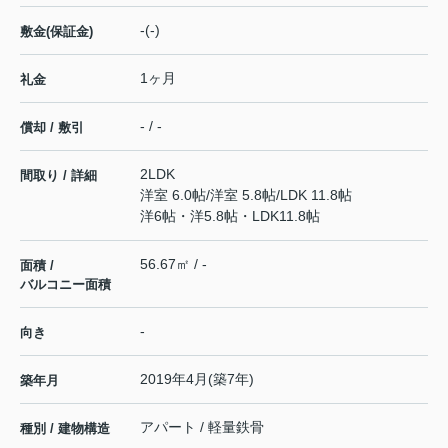
-(-)
敷金(保証金)
1ヶ月
礼金
- / -
償却 / 敷引
2LDK
間取り / 詳細
洋室 6.0帖
/
洋室 5.8帖
/
LDK 11.8帖
洋6帖・洋5.8帖・LDK11.8帖
56.67㎡ / -
面積 /
バルコニー面積
-
向き
2019年4月(築7年)
築年月
アパート / 軽量鉄骨
種別 / 建物構造