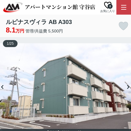
0
お気に入り
ルピナスヴィラ AB A303
8.1
万円
管理/共益費 5,500円
1
/
25