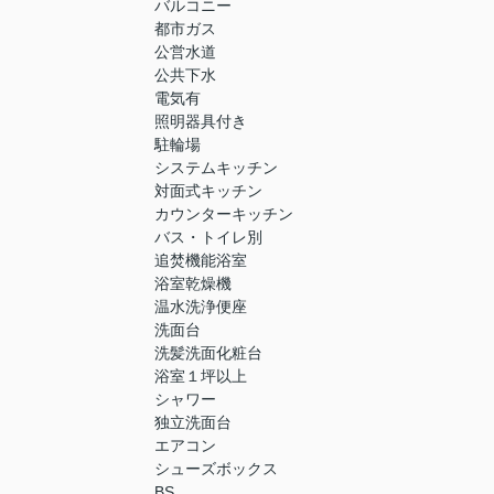
バルコニー
都市ガス
公営水道
公共下水
電気有
照明器具付き
駐輪場
システムキッチン
対面式キッチン
カウンターキッチン
バス・トイレ別
追焚機能浴室
浴室乾燥機
温水洗浄便座
洗面台
洗髪洗面化粧台
浴室１坪以上
シャワー
独立洗面台
エアコン
シューズボックス
BS