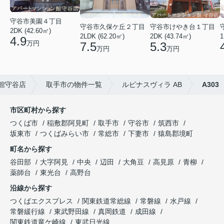
守谷市美園４丁目
守谷市久保ケ丘２丁目
守谷市けやき台１丁目
2DK (42.60㎡)
2LDK (62.20㎡)
2DK (43.74㎡)
1
4.9
万円
7.5
5.3
万円
万円
館守谷店
取手市の物件一覧
ルピナスヴィラ AB
A303
市区町村から探す
つくば市
稲敷郡阿見町
取手市
守谷市
筑西市
坂東市
つくばみらい市
常総市
下妻市
猿島郡境町
町名から探す
谷田部
大字阿見
中央
辺田
大角豆
高見原
青柳
薬師台
東光台
高野台
沿線から探す
つくばエクスプレス
関東鉄道常総線
常磐線
水戸線
常磐緩行線
東武野田線
真岡鉄道
成田線
関東鉄道竜ケ崎線
東武日光線