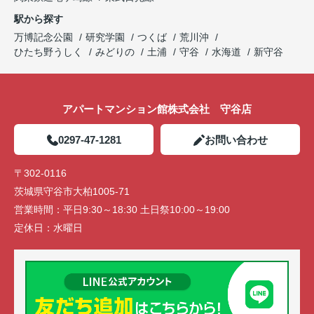
駅から探す
万博記念公園
研究学園
つくば
荒川沖
ひたち野うしく
みどりの
土浦
守谷
水海道
新守谷
アパートマンション館株式会社 守谷店
0297-47-1281
お問い合わせ
〒302-0116
茨城県守谷市大柏1005-71
営業時間：
平日9:30～18:30 土日祭10:00～19:00
定休日：
水曜日