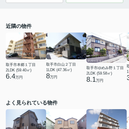
近隣の物件
取手市白山２丁目
取手市本郷１丁目
取手市ゆめみ野１丁目
1LDK (47.36㎡)
2LDK (59.40㎡)
1
2LDK (59.58㎡)
8
6.4
万円
万円
8.1
万円
よく見られている物件