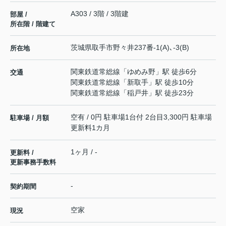
A303 / 3階 / 3階建
部屋 /
所在階 / 階建て
茨城県
取手市
野々井
237番-1(A)､-3(B)
所在地
関東鉄道常総線
「
ゆめみ野
」駅 徒歩6分
交通
関東鉄道常総線
「
新取手
」駅 徒歩10分
関東鉄道常総線
「
稲戸井
」駅 徒歩23分
空有 / 0円 駐車場1台付 2台目3,300円 駐車場
駐車場 / 月額
更新料1カ月
1ヶ月 / -
更新料 /
更新事務手数料
-
契約期間
空家
現況