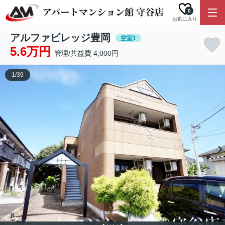
0
お気に入り
アルファビレッジ豊岡
空室1
5.6万円
管理/共益費 4,000円
1
/
39