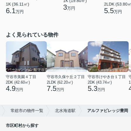
1K (19.80㎡)
1K (36.11㎡)
2LDK (53.80㎡
3
万円
6.1
5.5
万円
万円
よく見られている物件
守谷市美園４丁目
守谷市久保ケ丘２丁目
守谷市けやき台１丁目
2DK (42.60㎡)
2LDK (62.20㎡)
2DK (43.74㎡)
1
4.9
7.5
5.3
万円
万円
万円
常総市の物件一覧
北水海道駅
アルファビレッジ豊岡
市区町村から探す