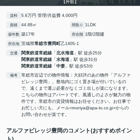
【外観】
5.6万円 管理/共益費 4,000円
賃料
44.88㎡
1LDK
面積
間取り
築17年
1階/2階建
築年数
所在階
茨城県
常総市
豊岡町
乙1405-1
所在地
関東鉄道常総線
「
北水海道
」駅 徒歩25分
交通
関東鉄道常総線
「
水海道
」駅 徒歩31分
関東鉄道常総線
「
中妻
」駅 徒歩53分
常総市近辺での物件情報：大好評のあの物件「アルファ
備考
ビレッジ豊岡」。敷地内にゴミ置き場が付いているの
で、遠くまで運ぶ必要がなくゴミ出しが楽になります。
こちらの物件はアパートです。風通しのよさが魅力の物
件です。常総市の賃貸情報はお任せください。お仕事で
お忙しい方にも、メール<moriya@apa-to.co.jp>からの
お問い合わせが楽です。
アルファビレッジ豊岡のコメント(おすすめポイン
ト)