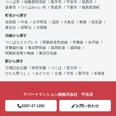
つくば市
稲敷郡阿見町
取手市
守谷市
筑西市
坂東市
つくばみらい市
常総市
下妻市
猿島郡境町
町名から探す
谷田部
中央
大字阿見
辺田
大角豆
青柳
高見原
東光台
高野台
大曽根
沿線から探す
つくばエクスプレス
関東鉄道常総線
常磐線
水戸線
常磐緩行線
東武野田線
真岡鉄道
成田線
関東鉄道竜ケ崎線
東武日光線
駅から探す
万博記念公園
研究学園
つくば
荒川沖
ひたち野うしく
みどりの
土浦
守谷
新守谷
水海道
アパートマンション館株式会社 守谷店
0297-47-1281
お問い合わせ