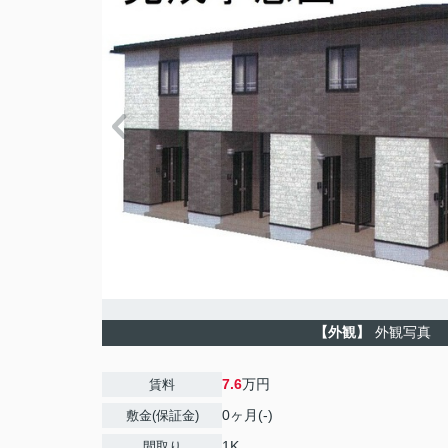
【外観】
外観写真
7.6
万円
賃料
0ヶ月(-)
敷金(保証金)
1K
間取り