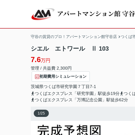
守谷の賃貸のプロ！アパートマンション館守谷店
つくば
シエル エトワール Ⅱ 103
7.6
万円
管理 / 共益費 2,300円
初期費用シミュレーション
茨城県
つくば市
研究学園
７丁目7-1
つくばエクスプレス「研究学園」駅徒歩19分
つく
つくばエクスプレス「万博記念公園」駅徒歩62分
1
/
25