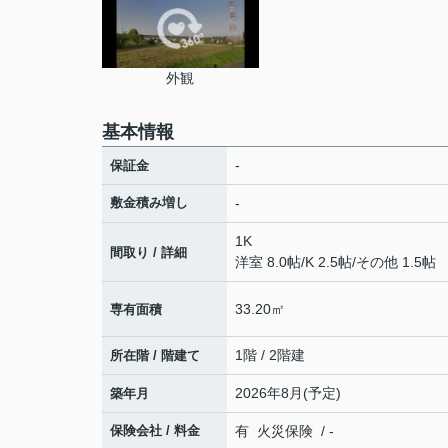
外観
基本情報
-
保証金
敷金積み増し
-
1K
間取り / 詳細
洋室 8.0帖
/
K 2.5帖
/
その他 1.5帖
33.20㎡
専有面積
1階 / 2階建
所在階 / 階建て
2026年8月(予定)
築年月
保険会社 / 料金
有 火災保険 / -