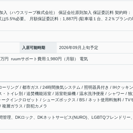
加入（ハウスリーブ株式会社） 保証会社原則加入 保証委託料 契約時：
%又は5.5%必要。 月額保証委託料：1,887円 (駐車場１台、2.2％プランの
2026年09月上旬予定
入居可能時期
5万円 ruumサポート費用:1,980円（月額） 電気
ローリング / 都市ガス / 24時間換気システム / 照明器具付き / IHクッキ
ス・トイレ別 / 追焚機能浴室 / 浴室乾燥機 / 温水洗浄便座 / シャワー / 
ウォークインクロゼット / シューズボックス / BS / ネット使用料無料 / TV
/ 複層ガラス / 防犯カメラ
時間管理、DKロック、DKネットサービス(NURO)、LGBTQフレンドリー