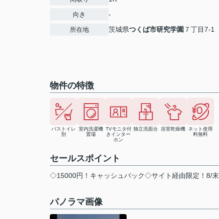
-
向き
茨城県
つくば市
研究学園
７丁目7-1
所在地
物件の特徴
バストイレ
室内洗濯機
TVモニタ付
独立洗面台
浴室乾燥機
ネット使用
別
置場
きインター
料無料
ホン
セールスポイント
◇15000円！キャッシュバック◇サイト経由限定！8/
パノラマ画像