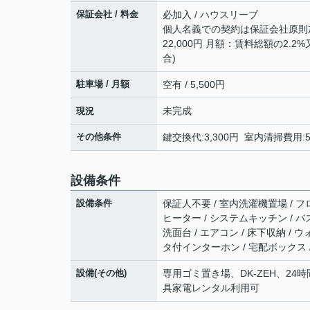
保証会社 / 料金
必加入 / ハウスリーブ
個人名義での契約は保証会社原則
22,000円 月額：賃料総額の2.2
合)
駐車場 / 月額
空有 / 5,500円
未完成
現況
その他条件
鍵交換代:3,300円 室内清掃費用:
設備条件
設備条件
保証人不要 / 室内洗濯機置場 / フ
ヒーター / システムキッチン / バ
洗面台 / エアコン / 床下収納 / 
タ付インターホン / 宅配ボックス 
設備(その他)
専用ゴミ置き場、DK-ZEH、24
具家電レンタル利用可