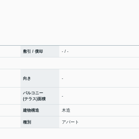
- / -
敷引 / 償却
-
向き
バルコニー
-
(テラス)面積
木造
建物構造
アパート
種別