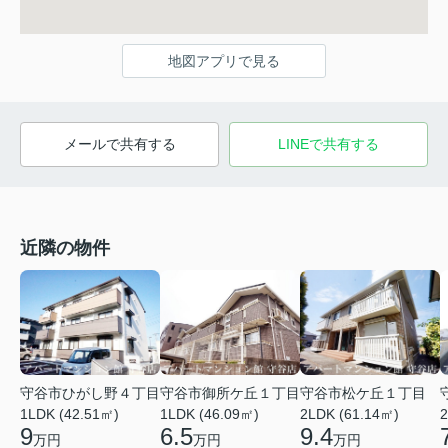
地図アプリで見る
メールで共有する
LINEで共有する
近隣の物件
守谷市ひがし野４丁目
守谷市御所ケ丘１丁目
守谷市松ケ丘１丁目
1LDK (42.51㎡)
1LDK (46.09㎡)
2LDK (61.14㎡)
2
9
6.5
9.4
万円
万円
万円