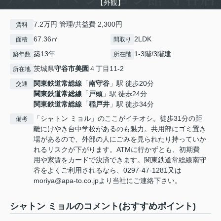
【外観】
7.2万円 管理/共益費 2,300円
賃料
67.36㎡
2LDK
面積
間取り
築13年
1-3階/3階建
築年数
所在階
茨城県
守谷市
美園
４丁目11-2
所在地
関東鉄道常総線
「
南守谷
」駅 徒歩20分
交通
関東鉄道常総線
「
戸頭
」駅 徒歩24分
関東鉄道常総線
「
稲戸井
」駅 徒歩34分
「シャトン ミョル」のここがイチオシ。徒歩31分の距
備考
離にけやき台中学校があるのも魅力。共用部にゴミ置き
場があるので、外部の人にごみを見られたり持っていか
れるリスクが下がります。ATMに行かずとも、初期費
用や家賃をカードで決済できます。関東鉄道常総線南守
谷をよくご利用されるなら、0297-47-1281又は
moriya@apa-to.co.jpより当社にご連絡下さい。
シャトン ミョルのコメント(おすすめポイント)