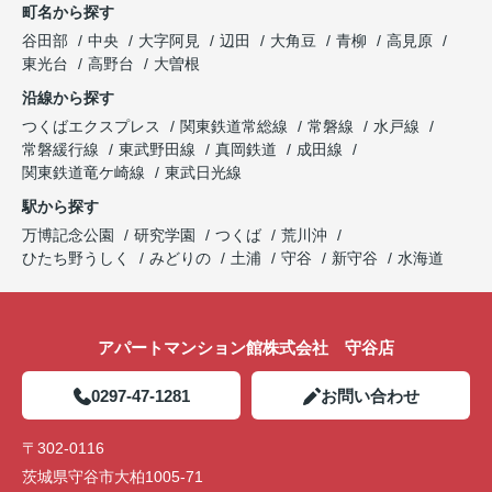
町名から探す
谷田部
中央
大字阿見
辺田
大角豆
青柳
高見原
東光台
高野台
大曽根
沿線から探す
つくばエクスプレス
関東鉄道常総線
常磐線
水戸線
常磐緩行線
東武野田線
真岡鉄道
成田線
関東鉄道竜ケ崎線
東武日光線
駅から探す
万博記念公園
研究学園
つくば
荒川沖
ひたち野うしく
みどりの
土浦
守谷
新守谷
水海道
アパートマンション館株式会社 守谷店
0297-47-1281
お問い合わせ
〒302-0116
茨城県守谷市大柏1005-71