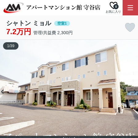
0
お気に入り
シャトン ミョル
空室1
7.2万円
管理/共益費 2,300円
1
/
39