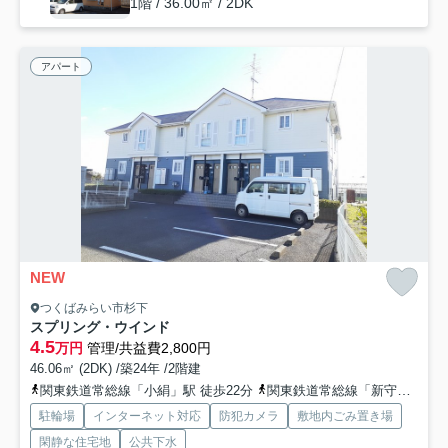
1階 / 36.00㎡ / 2DK
アパート
NEW
つくばみらい市杉下
スプリング・ウインド
4.5
万円
管理/共益費2,800円
46.06㎡ (2DK) /築24年 /2階建
関東鉄道常総線「小絹」駅 徒歩22分
関東鉄道常総線「新守谷」駅 徒歩42分
駐輪場
インターネット対応
防犯カメラ
敷地内ごみ置き場
閑静な住宅地
公共下水