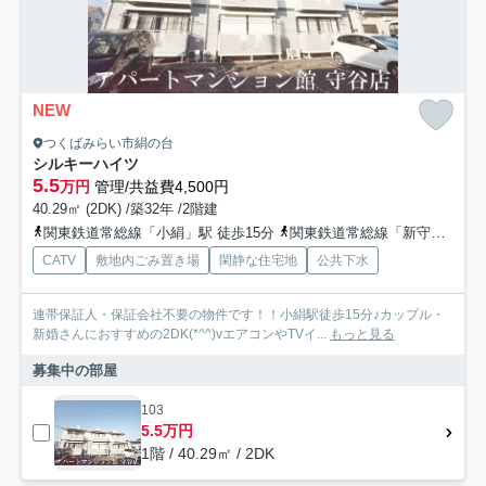
NEW
つくばみらい市絹の台
シルキーハイツ
5.5
万円
管理/共益費4,500円
40.29㎡ (2DK) /築32年 /2階建
関東鉄道常総線「小絹」駅 徒歩15分
関東鉄道常総線「新守谷」駅 徒歩29分
CATV
敷地内ごみ置き場
閑静な住宅地
公共下水
連帯保証人・保証会社不要の物件です！！小絹駅徒歩15分♪カップル・
新婚さんにおすすめの2DK(*^^)vエアコンやTVイ...
もっと見る
募集中の部屋
103
5.5万円
1階 / 40.29㎡ / 2DK