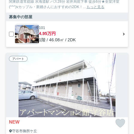
関東鉄道常総線 水海道駅 バス28分 岩井局前下車 徒歩6分★全室洋室
(*^^)vカップル・新婚さんにおすすめの2DK！...
もっと見る
募集中の部屋
101
4.95万円
1階 / 46.08㎡ / 2DK
アパート
NEW
守谷市御所ケ丘