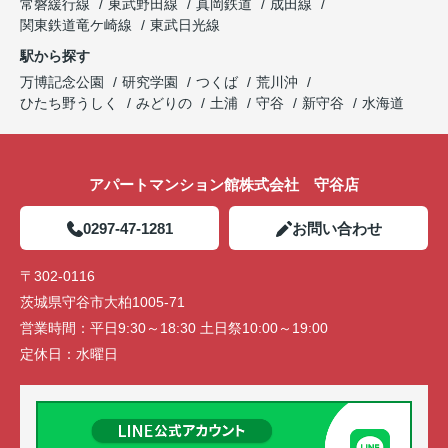
常磐緩行線
東武野田線
真岡鉄道
成田線
関東鉄道竜ケ崎線
東武日光線
駅から探す
万博記念公園
研究学園
つくば
荒川沖
ひたち野うしく
みどりの
土浦
守谷
新守谷
水海道
アパートマンション館株式会社 守谷店
0297-47-1281
お問い合わせ
〒302-0116
茨城県守谷市大柏1005-71
営業時間：
平日9:30～18:30 土日祭10:00～19:00
定休日：
水曜日