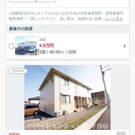
小絹駅徒歩22分♪カップルさんにおすすめの2DK★更新料・更新事務手
数料無料！！嬉しいエアコン、追い焚き、給湯付き♪近隣...
もっと見る
募集中の部屋
103
4.5万円
1階 / 46.06㎡ / 2DK
アパート
NEW