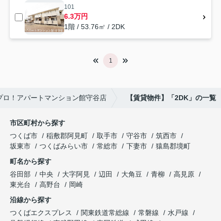
101
6.3万円
1階 / 53.76㎡ / 2DK
1
プロ！アパートマンション館守谷店
【賃貸物件】「2DK」の一覧
市区町村から探す
つくば市
稲敷郡阿見町
取手市
守谷市
筑西市
坂東市
つくばみらい市
常総市
下妻市
猿島郡境町
町名から探す
谷田部
中央
大字阿見
辺田
大角豆
青柳
高見原
東光台
高野台
岡崎
沿線から探す
つくばエクスプレス
関東鉄道常総線
常磐線
水戸線