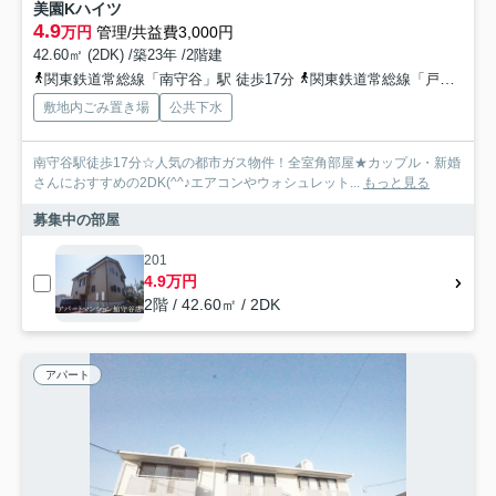
美園Kハイツ
4.9
万円
管理/共益費3,000円
42.60㎡ (2DK) /築23年 /2階建
関東鉄道常総線「南守谷」駅 徒歩17分
関東鉄道常総線「戸頭」駅 徒歩23分
敷地内ごみ置き場
公共下水
南守谷駅徒歩17分☆人気の都市ガス物件！全室角部屋★カップル・新婚
さんにおすすめの2DK(^^♪エアコンやウォシュレット...
もっと見る
募集中の部屋
201
4.9万円
2階 / 42.60㎡ / 2DK
アパート