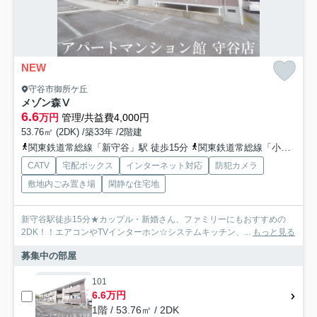
NEW
守谷市御所ケ丘
メゾン森Ⅴ
6.6
万円
管理/共益費4,000円
53.76㎡ (2DK) /築33年 /2階建
関東鉄道常総線「新守谷」駅 徒歩15分
関東鉄道常総線「小絹」駅 徒歩28分
CATV
宅配ボックス
インターネット対応
防犯カメラ
敷地内ごみ置き場
閑静な住宅地
新守谷駅徒歩15分★カップル・新婚さん、ファミリーにもおすすめの
2DK！！エアコンやTVインターホン☆システムキッチン、...
もっと見る
募集中の部屋
101
6.6万円
1階 / 53.76㎡ / 2DK