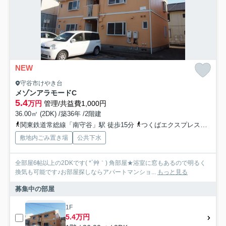
NEW
守谷市けやき台
メゾンアラモードC
5.4
万円
管理/共益費1,000円
36.00㎡ (2DK) /築36年 /2階建
関東鉄道常総線「南守谷」駅 徒歩15分
つくばエクスプレス「守谷」駅 徒歩20分
敷地内ごみ置き場
公共下水
全部屋6帖以上の2DKです( *´艸｀) 角部屋★浴室に窓もあるので明るく
換気も可能です♪お部屋探しならアパートマンショ...
もっと見る
募集中の部屋
1F
5.4万円