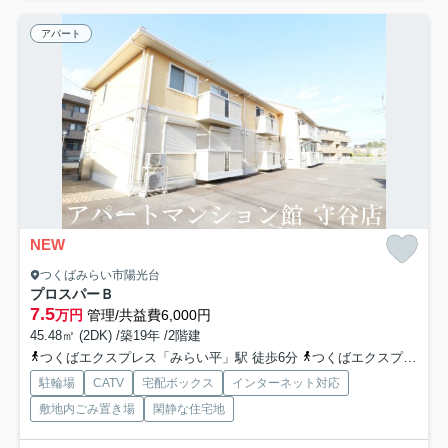
アパート
NEW
つくばみらい市陽光台
プロスパーＢ
7.5
万円
管理/共益費6,000円
45.48㎡ (2DK) /築19年 /2階建
つくばエクスプレス「みらい平」駅 徒歩6分
つくばエクスプレス「みどりの」駅 徒歩68分
駐輪場
CATV
宅配ボックス
インターネット対応
敷地内ごみ置き場
閑静な住宅地