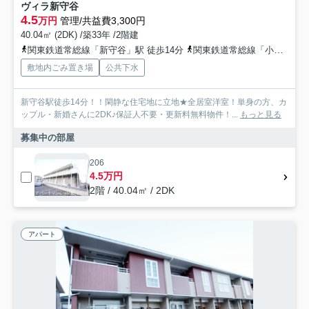
ヴィラ新守谷
4.5
万円
管理/共益費3,300円
40.04㎡ (2DK) /築33年 /2階建
関東鉄道常総線「新守谷」駅 徒歩14分
関東鉄道常総線「小絹」駅 徒歩27分
敷地内ごみ置き場
公共下水
新守谷駅徒歩14分！！閑静な住宅地に立地★全居室洋室！単身の方、カ
ップル・新婚さんに2DK♪保証人不要・更新料無料物件！...
もっと見る
募集中の部屋
206
4.5万円
2階 / 40.04㎡ / 2DK
アパート