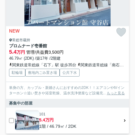
NEW
常総市蔵持
プロムナード壱番館
5.4
万円
管理/共益費3,500円
46.79㎡ (2DK) /築17年 /2階建
関東鉄道常総線「石下」駅 徒歩35分
関東鉄道常総線「南石下」駅 徒歩41分
駐輪場
敷地内ごみ置き場
公共下水
単身の方、カップル・新婚さんにおすすめの2DK！！エアコンやtVイン
ターホン☆追い焚きや浴室乾燥、温水洗浄便座など設備充...
もっと見る
募集中の部屋
101
5.4万円
1階 / 46.79㎡ / 2DK