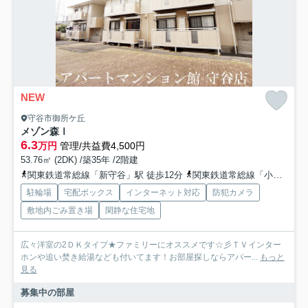
NEW
守谷市御所ケ丘
メゾン森Ⅰ
6.3
万円
管理/共益費4,500円
53.76㎡ (2DK) /築35年 /2階建
関東鉄道常総線「新守谷」駅 徒歩12分
関東鉄道常総線「小絹」駅 徒歩25分
駐輪場
宅配ボックス
インターネット対応
防犯カメラ
敷地内ごみ置き場
閑静な住宅地
広々洋室の2ＤＫタイプ★ファミリーにオススメです☆彡ＴＶインター
ホンや追い焚き給湯なども付いてます！お部屋探しならアパー...
もっと
見る
募集中の部屋