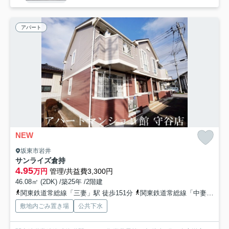
アパート
NEW
坂東市岩井
サンライズ倉持
4.95
万円
管理/共益費3,300円
46.08㎡ (2DK) /築25年 /2階建
関東鉄道常総線「三妻」駅 徒歩151分
関東鉄道常総線「中妻」駅 徒歩157分
敷地内ごみ置き場
公共下水