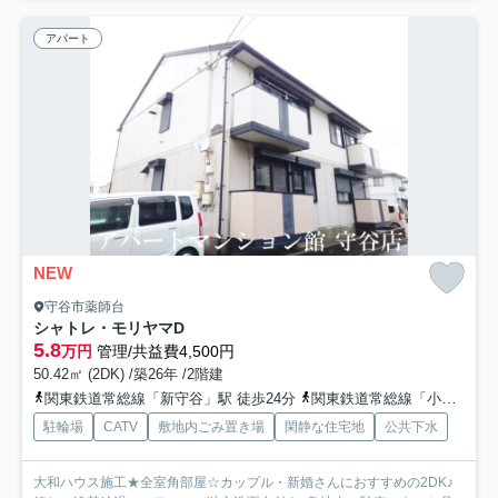
アパート
NEW
守谷市薬師台
シャトレ・モリヤマD
5.8
万円
管理/共益費4,500円
50.42㎡ (2DK) /築26年 /2階建
関東鉄道常総線「新守谷」駅 徒歩24分
関東鉄道常総線「小絹」駅 徒歩36分
駐輪場
CATV
敷地内ごみ置き場
閑静な住宅地
公共下水
大和ハウス施工★全室角部屋☆カップル・新婚さんにおすすめの2DK♪