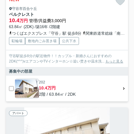
守谷市百合ケ丘
ベルクレスト
10.4
万円
管理/共益費3,000円
63.84㎡ (2DK) /築16年 /2階建
つくばエクスプレス「守谷」駅 徒歩8分
関東鉄道常総線「南守谷」駅 徒歩28分
駐輪場
敷地内ごみ置き場
公共下水
守谷駅徒歩8分の駅近物件！！カップル・新婚さんにおすすめの
2DK(*^^)vエアコンやTVインターホン☆追い焚きや温水洗...
もっと見る
募集中の部屋
202
10.4万円
2階 / 63.84㎡ / 2DK
アパート