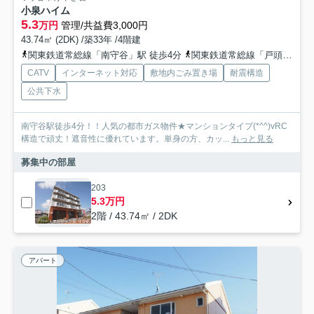
小泉ハイム
5.3
万円
管理/共益費3,000円
43.74㎡ (2DK) /築33年 /4階建
関東鉄道常総線「南守谷」駅 徒歩4分
関東鉄道常総線「戸頭」駅 徒歩18分
CATV
インターネット対応
敷地内ごみ置き場
耐震構造
公共下水
南守谷駅徒歩4分！！人気の都市ガス物件★マンションタイプ(*^^)vRC
構造で頑丈！遮音性に優れています。単身の方、カッ...
もっと見る
募集中の部屋
203
5.3万円
2階 / 43.74㎡ / 2DK
アパート