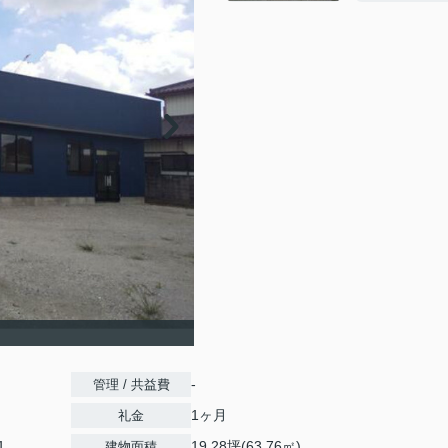
-
管理 / 共益費
1ヶ月
礼金
1
19.28坪(63.76㎡)
建物面積