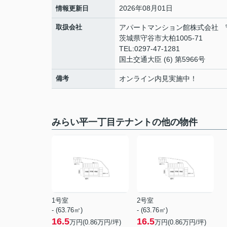
2026年08月01日
情報更新日
取扱会社
アパートマンション館株式会社 
茨城県守谷市大柏1005-71
TEL:0297-47-1281
国土交通大臣 (6) 第5966号
備考
オンライン内見実施中！
みらい平一丁目テナントの他の物件
1号室
2号室
- (63.76㎡)
- (63.76㎡)
16.5
16.5
万円(
0.86
万円/坪)
万円(
0.86
万円/坪)