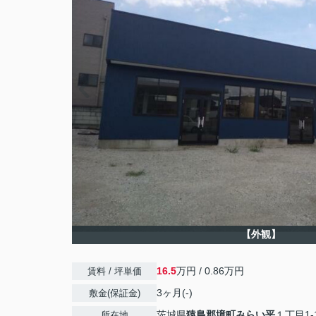
【外観】
16.5
万円 / 0.86万円
賃料 / 坪単価
3ヶ月(-)
敷金(保証金)
茨城県
猿島郡境町
みらい平
１丁目1-
所在地