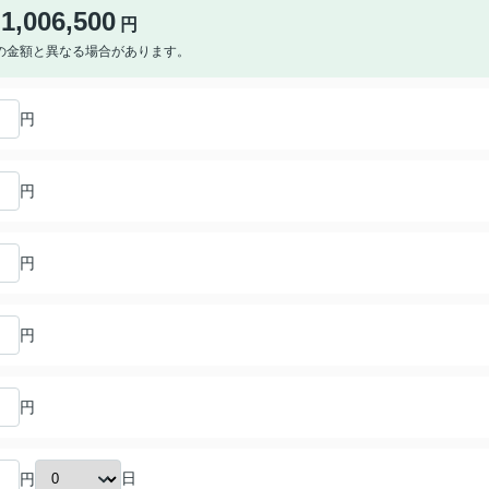
1,006,500
円
の金額と異なる場合があります。
円
円
円
円
円
日
円