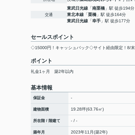
東武日光線
「
南栗橋
」駅 徒歩194分
東北本線
「
栗橋
」駅 徒歩164分
交通
東武日光線
「
幸手
」駅 徒歩177分
セールスポイント
◇15000円！キャッシュバック◇サイト経由限定！8/
ポイント
礼金1ヶ月
築2年以内
基本情報
-
保証金
19.28坪(63.76㎡)
建物面積
- / -
所在階 / 階建て
2023年11月(築2年)
築年月