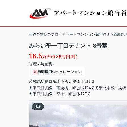
守谷の賃貸のプロ！アパートマンション館守谷店
猿島郡
みらい平一丁目テナント 3号室
16.5
万円(0.86万円/坪)
管理 / 共益費 -
初期費用シミュレーション
茨城県
猿島郡境町
みらい平
１丁目1-1
東武日光線「南栗橋」駅徒歩194分
東北本線「栗橋
東武日光線「幸手」駅徒歩177分
1
/
2