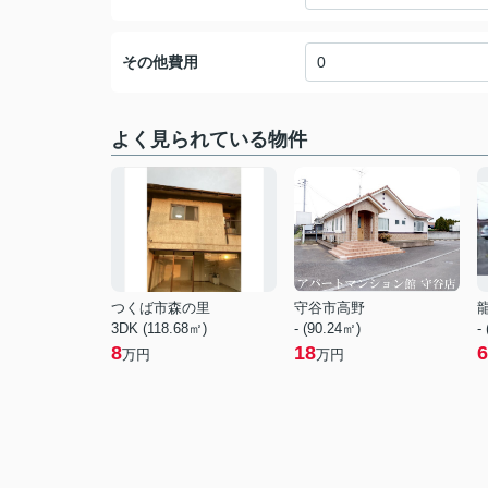
その他費用
よく見られている物件
つくば市森の里
守谷市高野
3DK (118.68㎡)
- (90.24㎡)
-
8
18
6
万円
万円