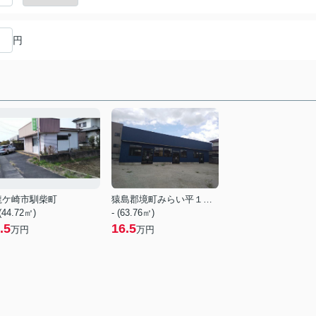
円
龍ケ崎市馴柴町
猿島郡境町みらい平１丁目
 (44.72㎡)
- (63.76㎡)
.5
16.5
万円
万円