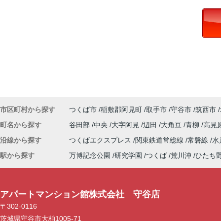
市区町村から探す
つくば市
稲敷郡阿見町
取手市
守谷市
筑西市
町名から探す
谷田部
中央
大字阿見
辺田
大角豆
青柳
高見
沿線から探す
つくばエクスプレス
関東鉄道常総線
常磐線
水
駅から探す
万博記念公園
研究学園
つくば
荒川沖
ひたち
アパートマンション館株式会社 守谷店
〒302-0116
茨城県守谷市大柏1005-71