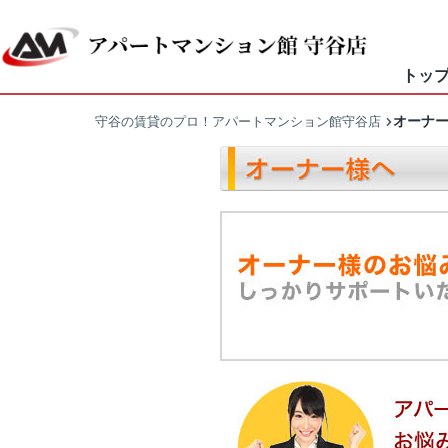
トッ
オーナ
守谷の賃貸のプロ！アパートマンション館守谷店