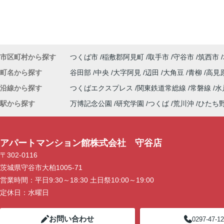
市区町村から探す
つくば市
稲敷郡阿見町
取手市
守谷市
筑西市
町名から探す
谷田部
中央
大字阿見
辺田
大角豆
青柳
高見
沿線から探す
つくばエクスプレス
関東鉄道常総線
常磐線
水
駅から探す
万博記念公園
研究学園
つくば
荒川沖
ひたち
アパートマンション館株式会社 守谷店
〒302-0116
茨城県守谷市大柏1005-71
営業時間：
平日9:30～18:30 土日祭10:00～19:00
定休日：
水曜日
お問い合わせ
0297-47-1