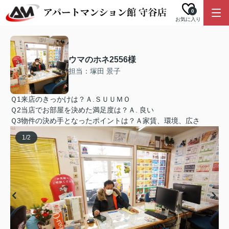
0
お気に入り
ウマのホネ2556様
担当：塚田 景子
Ｑ1来店のきっかけは？Ａ.ＳＵＵＭＯ
Ｑ2当店でお部屋を決めた満足度は？Ａ. 良い
Ｑ3物件の決め手となったポイントは？Ａ家賃、環境、広さ
1
/
2