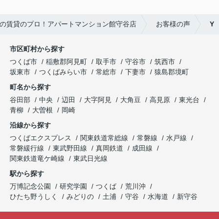
の賃貸のプロ！アパートマンション館守谷店
お客様の声
Y
市区町村から探す
つくば市
稲敷郡阿見町
取手市
守谷市
筑西市
坂東市
つくばみらい市
常総市
下妻市
猿島郡境町
町名から探す
谷田部
中央
辺田
大字阿見
大角豆
高見原
東光台
青柳
大曽根
岡崎
沿線から探す
つくばエクスプレス
関東鉄道常総線
常磐線
水戸線
常磐緩行線
東武野田線
真岡鉄道
成田線
関東鉄道竜ケ崎線
東武日光線
駅から探す
万博記念公園
研究学園
つくば
荒川沖
ひたち野うしく
みどりの
土浦
守谷
水海道
新守谷