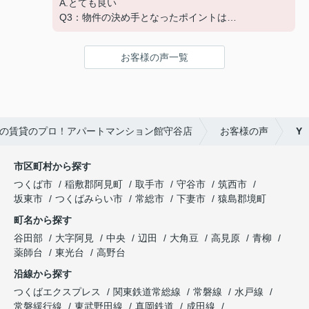
A.とても良い
Q3：物件の決め手となったポイントは？
A.家賃 C.広さ
お客様の声一覧
の賃貸のプロ！アパートマンション館守谷店
お客様の声
Y
市区町村から探す
つくば市
稲敷郡阿見町
取手市
守谷市
筑西市
坂東市
つくばみらい市
常総市
下妻市
猿島郡境町
町名から探す
谷田部
大字阿見
中央
辺田
大角豆
高見原
青柳
薬師台
東光台
高野台
沿線から探す
つくばエクスプレス
関東鉄道常総線
常磐線
水戸線
常磐緩行線
東武野田線
真岡鉄道
成田線