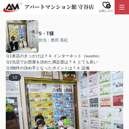
0
お気に入り
S・T様
担当：奥田 美紀
Ｑ1来店のきっかけは？Ａ インターネット（suumo）
Ｑ2当店でお部屋を決めた満足度は？Ａ とても良い
Ｑ3物件の決め手となったポイントは？Ａ 設備
1
/
2