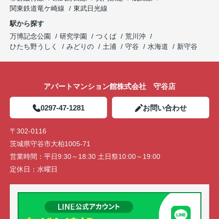
関東鉄道竜ケ崎線
東武日光線
駅から探す
万博記念公園
研究学園
つくば
荒川沖
ひたち野うしく
みどりの
土浦
守谷
水海道
新守谷
アパートマンション館株式会社 守谷店
0297-47-1281
お問い合わせ
〒302-0116
茨城県守谷市大柏1005-71
営業時間：
平日9:30～18:30 土日祭10:00～19:00
定休日：
水曜日