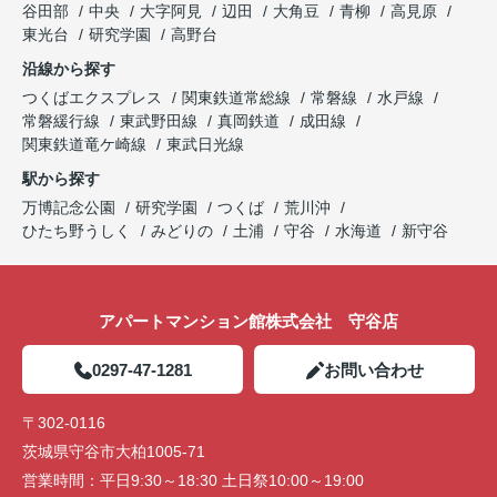
谷田部
中央
大字阿見
辺田
大角豆
青柳
高見原
東光台
研究学園
高野台
沿線から探す
つくばエクスプレス
関東鉄道常総線
常磐線
水戸線
常磐緩行線
東武野田線
真岡鉄道
成田線
関東鉄道竜ケ崎線
東武日光線
駅から探す
万博記念公園
研究学園
つくば
荒川沖
ひたち野うしく
みどりの
土浦
守谷
水海道
新守谷
アパートマンション館株式会社 守谷店
0297-47-1281
お問い合わせ
〒302-0116
茨城県守谷市大柏1005-71
営業時間：
平日9:30～18:30 土日祭10:00～19:00