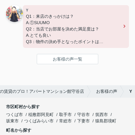
Y
Q1：来店のきっかけは？
A.①SUUMO
Q2：当店でお部屋を決めた満足度は？
A.とても良い
Q3：物件の決め手となったポイントは？
A.家賃 C.広さ
お客様の声一覧
の賃貸のプロ！アパートマンション館守谷店
お客様の声
Y
市区町村から探す
つくば市
稲敷郡阿見町
取手市
守谷市
筑西市
坂東市
つくばみらい市
常総市
下妻市
猿島郡境町
町名から探す