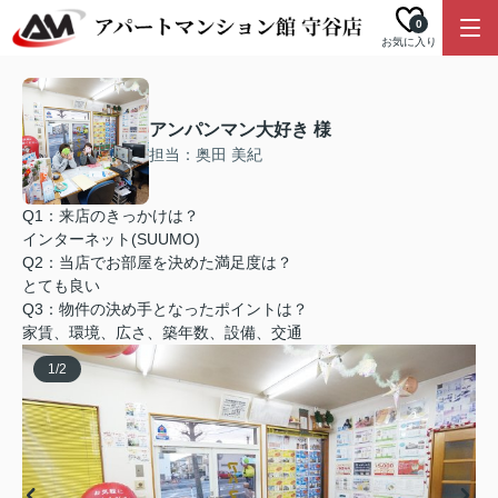
0
お気に入り
アンパンマン大好き 様
担当：奥田 美紀
Q1：来店のきっかけは？
インターネット(SUUMO)
Q2：当店でお部屋を決めた満足度は？
とても良い
Q3：物件の決め手となったポイントは？
家賃、環境、広さ、築年数、設備、交通
1
/
2