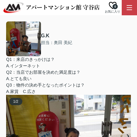
0
お気に入り
G.K
担当：奥田 美紀
Q1：来店のきっかけは？
A.インターネット
Q2：当店でお部屋を決めた満足度は？
A.とても良い
Q3：物件の決め手となったポイントは？
A.家賃 C.広さ
1
/
2