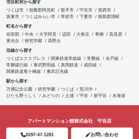
市区町村から探す
つくば市
稲敷郡阿見町
取手市
守谷市
筑西市
坂東市
つくばみらい市
常総市
下妻市
猿島郡境町
町名から探す
谷田部
中央
大字阿見
辺田
大角豆
青柳
高見原
東光台
研究学園
高野台
沿線から探す
つくばエクスプレス
関東鉄道常総線
常磐線
水戸線
常磐緩行線
東武野田線
真岡鉄道
成田線
関東鉄道竜ケ崎線
東武日光線
駅から探す
万博記念公園
研究学園
つくば
荒川沖
ひたち野うしく
みどりの
土浦
守谷
新守谷
水海道
アパートマンション館株式会社 守谷店
0297-47-1281
お問い合わせ