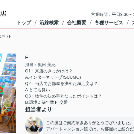
営業時間：平日9:30～1
トップ
沿線検索
会社概要
各種サービス
F
の声
F
担当：奥田 美紀
Q1：来店のきっかけは？
A.インターネット(①SUUMO)
Q2：当店でお部屋を決めた満足度は？
A.とても良い
Q3：物件の決め手となったポイントは？
B.環境D.築年数Ｆ.交通
担当者より
この度はご契約頂きありがとうございました。
アパートマンション館では、お部屋のご紹介だ