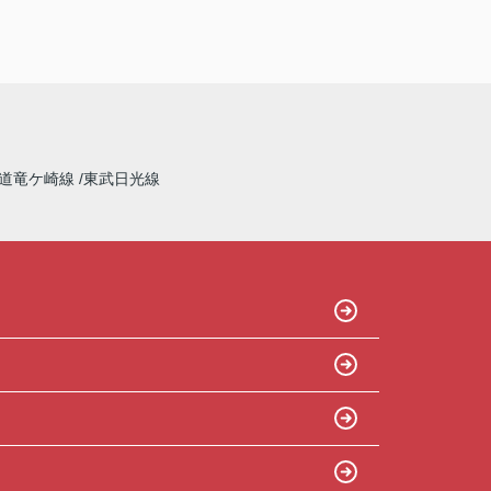
道竜ケ崎線
東武日光線