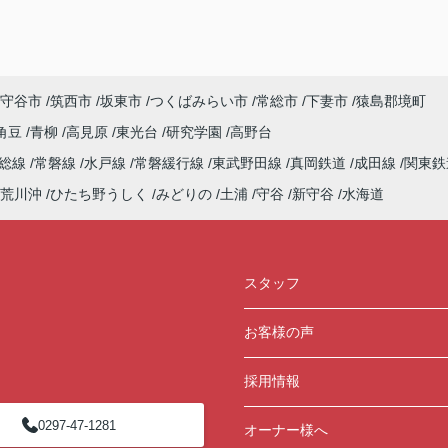
守谷市
筑西市
坂東市
つくばみらい市
常総市
下妻市
猿島郡境町
角豆
青柳
高見原
東光台
研究学園
高野台
常総線
常磐線
水戸線
常磐緩行線
東武野田線
真岡鉄道
成田線
関東鉄
荒川沖
ひたち野うしく
みどりの
土浦
守谷
新守谷
水海道
スタッフ
お客様の声
採用情報
0297-47-1281
オーナー様へ