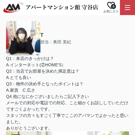
0
お気に入り
T
担当：奥田 美紀
Q1：来店のきっかけは？
A.インターネット(②HOME'S）
Q2：当店でお部屋を決めた満足度は？
A.とても良い
Q3：物件の決め手となったポイントは？
A.家賃 C.広さ
Q4.他になにかございましたらご記入下さい
メールでの対応や電話での対応、こと細かくお話ししていただけ
てすごくよかったです。
スタッフの方々もすごく丁寧でここのアパマンでよかったと思い
ました。
ありがとうございます。