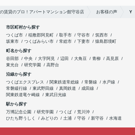
の賃貸のプロ！アパートマンション館守谷店
お客様の声
Y
市区町村から探す
つくば市
稲敷郡阿見町
取手市
守谷市
筑西市
坂東市
つくばみらい市
常総市
下妻市
猿島郡境町
町名から探す
谷田部
中央
大字阿見
辺田
大角豆
青柳
高見原
東光台
研究学園
高野台
沿線から探す
つくばエクスプレス
関東鉄道常総線
常磐線
水戸線
常磐緩行線
東武野田線
真岡鉄道
成田線
関東鉄道竜ケ崎線
東武日光線
駅から探す
万博記念公園
研究学園
つくば
荒川沖
ひたち野うしく
みどりの
土浦
守谷
新守谷
水海道