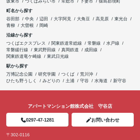
坂東市
つくばみらい市
常総市
下妻市
猿島郡境町
町名から探す
谷田部
中央
辺田
大字阿見
大角豆
高見原
東光台
青柳
大曽根
岡崎
沿線から探す
つくばエクスプレス
関東鉄道常総線
常磐線
水戸線
常磐緩行線
東武野田線
真岡鉄道
成田線
関東鉄道竜ケ崎線
東武日光線
駅から探す
万博記念公園
研究学園
つくば
荒川沖
ひたち野うしく
みどりの
土浦
守谷
水海道
新守谷
アパートマンション館株式会社 守谷店
0297-47-1281
お問い合わせ
〒302-0116