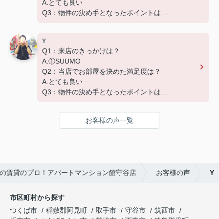
A.とても良い
Q3：物件の決め手となったポイントは？
D.築年数 G.その他（場所）
Y
Q1：来店のきっかけは？
A.①SUUMO
Q2：当店でお部屋を決めた満足度は？
A.とても良い
Q3：物件の決め手となったポイントは？
A.家賃 C.広さ
お客様の声一覧
の賃貸のプロ！アパートマンション館守谷店
お客様の声
Y
市区町村から探す
つくば市
稲敷郡阿見町
取手市
守谷市
筑西市