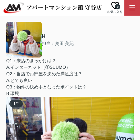
0
お気に入り
H
担当：奥田 美紀
Q1：来店のきっかけは？
A.インターネット（①SUUMO）
Q2：当店でお部屋を決めた満足度は？
A.とても良い
Q3：物件の決め手となったポイントは？
B.環境
1
/
2