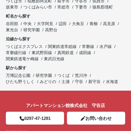
つくば市
稲敷郡阿見町
取手市
守谷市
筑西市
坂東市
つくばみらい市
常総市
下妻市
猿島郡境町
町名から探す
谷田部
中央
大字阿見
辺田
大角豆
青柳
高見原
東光台
研究学園
高野台
沿線から探す
つくばエクスプレス
関東鉄道常総線
常磐線
水戸線
常磐緩行線
東武野田線
真岡鉄道
成田線
関東鉄道竜ケ崎線
東武日光線
駅から探す
万博記念公園
研究学園
つくば
荒川沖
ひたち野うしく
みどりの
土浦
守谷
新守谷
水海道
アパートマンション館株式会社 守谷店
0297-47-1281
お問い合わせ