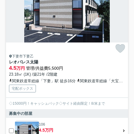
下妻市下妻乙
レオパレス太陽
4.5
万円
管理/共益費5,500円
23.18㎡ (1K) /築21年 /2階建
関東鉄道常総線「下妻」駅 徒歩16分
関東鉄道常総線「大宝」駅 徒歩27分
宅配ボックス
◇15000円！キャッシュバック◇サイト経由限定！8/末まで
募集中の部屋
106
4.5万円