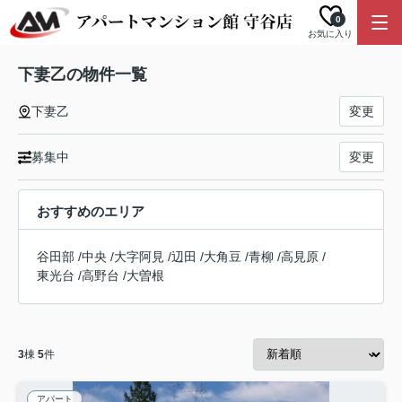
0
お気に入り
下妻乙の物件一覧
下妻乙
変更
募集中
変更
おすすめのエリア
谷田部
/
中央
/
大字阿見
/
辺田
/
大角豆
/
青柳
/
高見原
/
東光台
/
高野台
/
大曽根
3
棟
5
件
アパート