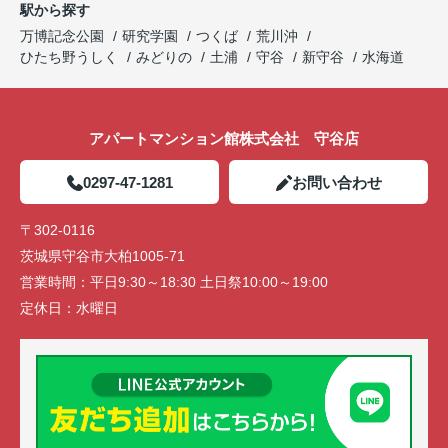
駅から探す
万博記念公園
研究学園
つくば
荒川沖
ひたち野うしく
みどりの
土浦
守谷
新守谷
水海道
アパートマンション館株式会社 守谷店
0297-47-1281
お問い合わせ
〒302-0116
茨城県守谷市大柏1005-71
営業時間：
平日9:30～18:30 土日祭10:00～19:00
定休日：
水曜日