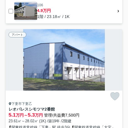
106
4.9万円
1階 / 23.18㎡ / 1K
アパート
下妻市下妻乙
レオパレスシモツマ2番館
5.1
5.3
万円～
万円
管理/共益費7,500円
23.61㎡～28.02㎡ (1K) /築19年 /2階建
関東鉄道常総線「下妻」駅 徒歩3分
関東鉄道常総線「大宝」駅 徒歩40分