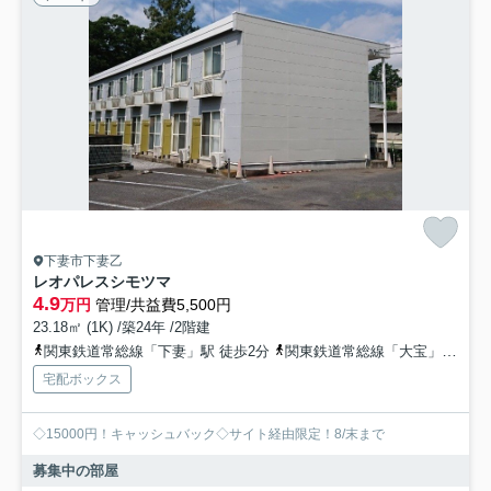
下妻市下妻乙
レオパレスシモツマ
4.9
万円
管理/共益費5,500円
23.18㎡ (1K) /築24年 /2階建
関東鉄道常総線「下妻」駅 徒歩2分
関東鉄道常総線「大宝」駅 徒歩45分
宅配ボックス
◇15000円！キャッシュバック◇サイト経由限定！8/末まで
募集中の部屋