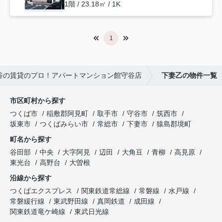
1階 / 23.18㎡ / 1K
1
谷の賃貸のプロ！アパートマンション館守谷店
下妻乙の物件一覧
市区町村から探す
つくば市
稲敷郡阿見町
取手市
守谷市
筑西市
坂東市
つくばみらい市
常総市
下妻市
猿島郡境町
町名から探す
谷田部
中央
大字阿見
辺田
大角豆
青柳
高見原
東光台
高野台
大曽根
沿線から探す
つくばエクスプレス
関東鉄道常総線
常磐線
水戸線
常磐緩行線
東武野田線
真岡鉄道
成田線
関東鉄道竜ケ崎線
東武日光線