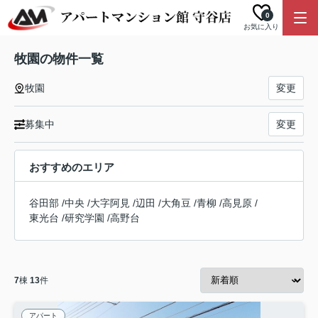
0
お気に入り
牧園の物件一覧
牧園
変更
募集中
変更
おすすめのエリア
谷田部
/
中央
/
大字阿見
/
辺田
/
大角豆
/
青柳
/
高見原
/
東光台
/
研究学園
/
高野台
7
棟
13
件
アパート