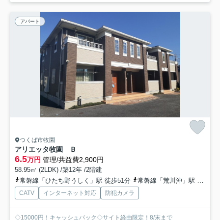
アパート
つくば市牧園
アリエッタ牧園 Ｂ
6.5
万円
管理/共益費2,900円
58.95㎡ (2LDK) /築12年 /2階建
常磐線「ひたち野うしく」駅 徒歩51分
常磐線「荒川沖」駅 徒歩61分
CATV
インターネット対応
防犯カメラ
◇15000円！キャッシュバック◇サイト経由限定！8/末まで