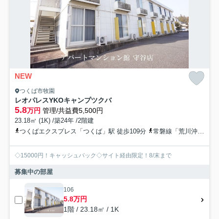
NEW
つくば市牧園
レオパレスYKOキャンプツクバ
5.8
万円
管理/共益費5,500円
23.18㎡ (1K) /築24年 /2階建
つくばエクスプレス「つくば」駅 徒歩109分
常磐線「荒川沖」駅 徒歩63分
◇15000円！キャッシュバック◇サイト経由限定！8/末まで
募集中の部屋
106
5.8万円
1階 / 23.18㎡ / 1K