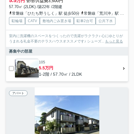
5.5
万円
管理/共益費3,500円
57.70㎡ (2LDK) /築22年 /2階建
常磐線「ひたち野うしく」駅 徒歩50分
常磐線「荒川沖」駅 徒歩62分
駐輪場
CATV
敷地内ごみ置き場
駐車2台可
公共下水
室内に洗濯機のスペースをつくったので洗濯がラクラク♪ 心にゆとりが
うまれる礼金不要のテラスハウスオススメです♪ シューズ...
もっと見る
募集中の部屋
105
5.5万円
1-2階 / 57.70㎡ / 2LDK
アパート