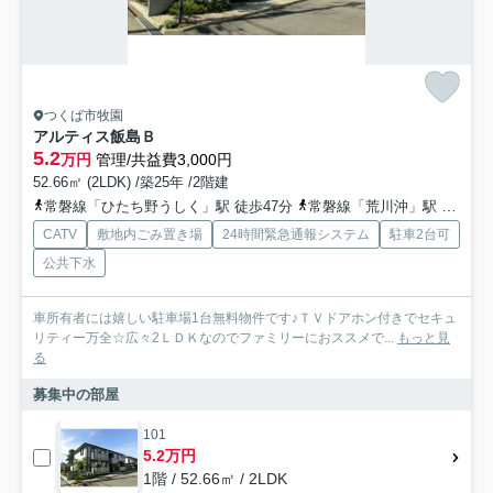
つくば市牧園
アルティス飯島Ｂ
5.2
万円
管理/共益費3,000円
52.66㎡ (2LDK) /築25年 /2階建
常磐線「ひたち野うしく」駅 徒歩47分
常磐線「荒川沖」駅 徒歩60分
CATV
敷地内ごみ置き場
24時間緊急通報システム
駐車2台可
公共下水
車所有者には嬉しい駐車場1台無料物件です♪ＴＶドアホン付きでセキュ
リティー万全☆広々2ＬＤＫなのでファミリーにおススメで...
もっと見
る
募集中の部屋
101
5.2万円
1階 / 52.66㎡ / 2LDK