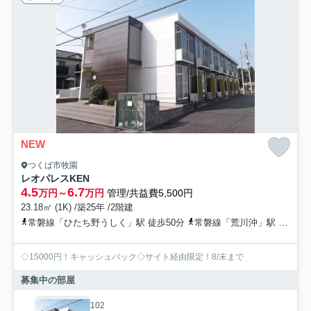
NEW
つくば市牧園
レオパレスKEN
4.5
6.7
万円～
万円
管理/共益費5,500円
23.18㎡ (1K) /築25年 /2階建
常磐線「ひたち野うしく」駅 徒歩50分
常磐線「荒川沖」駅 徒歩63分
◇15000円！キャッシュバック◇サイト経由限定！8/末まで
募集中の部屋
102