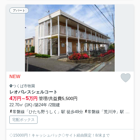
アパート
NEW
つくば市牧園
レオパレスシェルコート
4
5
万円～
万円
管理/共益費5,500円
22.70㎡ (1K) /築24年 /2階建
常磐線「ひたち野うしく」駅 徒歩49分
常磐線「荒川沖」駅 徒歩62分
宅配ボックス
◇15000円！キャッシュバック◇サイト経由限定！8/末まで