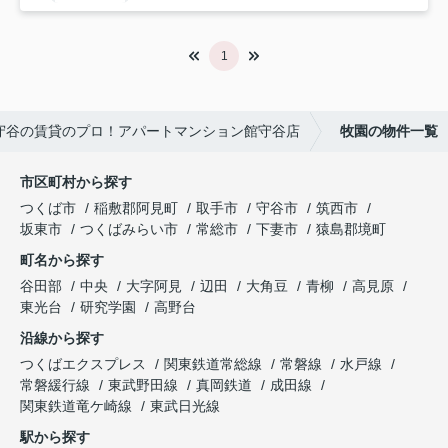
1
守谷の賃貸のプロ！アパートマンション館守谷店
牧園の物件一覧
市区町村から探す
つくば市
稲敷郡阿見町
取手市
守谷市
筑西市
坂東市
つくばみらい市
常総市
下妻市
猿島郡境町
町名から探す
谷田部
中央
大字阿見
辺田
大角豆
青柳
高見原
東光台
研究学園
高野台
沿線から探す
つくばエクスプレス
関東鉄道常総線
常磐線
水戸線
常磐緩行線
東武野田線
真岡鉄道
成田線
関東鉄道竜ケ崎線
東武日光線
駅から探す