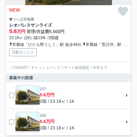
NEW
つくば市牧園
レオパレスサンライズ
5.6
万円
管理/共益費5,500円
23.18㎡ (1K) /築23年 /2階建
常磐線「ひたち野うしく」駅 徒歩49分
常磐線「荒川沖」駅 徒歩62分
宅配ボックス
◇15000円！キャッシュバック◇サイト経由限定！8/末まで
募集中の部屋
107
5.6万円
1階 / 23.18㎡ / 1K
105
5.6万円
1階 / 23.18㎡ / 1K