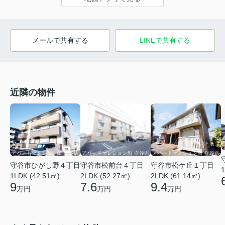
メールで共有する
LINEで共有する
近隣の物件
守谷市ひがし野４丁目
守谷市松前台４丁目
守谷市松ケ丘１丁目
1
1LDK (42.51㎡)
2LDK (52.27㎡)
2LDK (61.14㎡)
9
7.6
9.4
万円
万円
万円