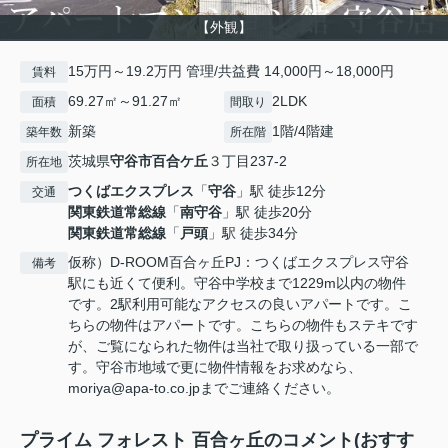
【外観】
15万円～19.2万円 管理/共益費 14,000円～18,000円
賃料
69.27㎡～91.27㎡
2LDK
面積
間取り
新築
1階/4階建
築年数
所在階
茨城県
守谷市
百合ケ丘
３丁目237-2
所在地
つくばエクスプレス
「
守谷
」駅 徒歩12分
交通
関東鉄道常総線
「
南守谷
」駅 徒歩20分
関東鉄道常総線
「
戸頭
」駅 徒歩34分
仮称）D-ROOM百合ヶ丘PJ：つくばエクスプレス守谷
備考
駅にも近くて便利。守谷中学校まで1229m以内の物件
です。2駅利用可能なアクセスの良いアパートです。こ
ちらの物件はアパートです。こちらの物件もステキです
が、ご覧になられた物件は当社で取り扱っている一部で
す。守谷市地域で更に物件情報をお求めなら、
moriya@apa-to.co.jpまでご連絡ください。
プライム フォレスト 百合ヶ丘のコメント(おすす