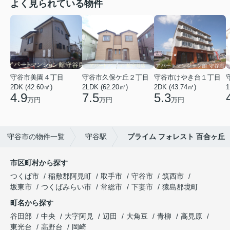
よく見られている物件
守谷市美園４丁目
守谷市久保ケ丘２丁目
守谷市けやき台１丁目
2DK (42.60㎡)
2LDK (62.20㎡)
2DK (43.74㎡)
1
4.9
7.5
5.3
万円
万円
万円
守谷市の物件一覧
守谷駅
プライム フォレスト 百合ヶ丘
市区町村から探す
つくば市
稲敷郡阿見町
取手市
守谷市
筑西市
坂東市
つくばみらい市
常総市
下妻市
猿島郡境町
町名から探す
谷田部
中央
大字阿見
辺田
大角豆
青柳
高見原
東光台
高野台
岡崎