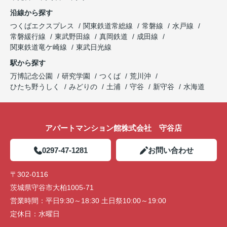
沿線から探す
つくばエクスプレス
関東鉄道常総線
常磐線
水戸線
常磐緩行線
東武野田線
真岡鉄道
成田線
関東鉄道竜ケ崎線
東武日光線
駅から探す
万博記念公園
研究学園
つくば
荒川沖
ひたち野うしく
みどりの
土浦
守谷
新守谷
水海道
アパートマンション館株式会社 守谷店
0297-47-1281
お問い合わせ
〒302-0116
茨城県守谷市大柏1005-71
営業時間：
平日9:30～18:30 土日祭10:00～19:00
定休日：
水曜日