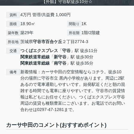
【外観】守谷駅徒歩10分☆
4万円 管理/共益費 1,000円
賃料
18.90㎡
1K
面積
間取り
築29年
1階/2階建
築年数
所在階
茨城県
守谷市
百合ケ丘
２丁目2774-3
所在地
つくばエクスプレス
「
守谷
」駅 徒歩11分
交通
関東鉄道常総線
「
新守谷
」駅 徒歩30分
関東鉄道常総線
「
南守谷
」駅 徒歩35分
新着情報：カーサ中田の空室情報ならコチラ。徒歩10
備考
分の場所に守谷市立 黒内小学校があります。周辺に2駅
あるので電車通勤しやすいです。始発駅近くだと朝の混
雑する時間でも電車に座りやすいです。守谷市の賃貸情
報は私どもにお任せください。つくばエクスプレス守谷
周辺の賃貸も種類豊富にございます。お電話でのお問い
合わせは0297-47-1281まで。
カーサ中田のコメント(おすすめポイント)