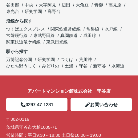
谷田部
中央
大字阿見
辺田
大角豆
青柳
高見原
東光台
研究学園
高野台
沿線から探す
つくばエクスプレス
関東鉄道常総線
常磐線
水戸線
常磐緩行線
東武野田線
真岡鉄道
成田線
関東鉄道竜ケ崎線
東武日光線
駅から探す
万博記念公園
研究学園
つくば
荒川沖
ひたち野うしく
みどりの
土浦
守谷
新守谷
水海道
アパートマンション館株式会社 守谷店
0297-47-1281
お問い合わせ
〒302-0116
茨城県守谷市大柏1005-71
営業時間：
平日9:30～18:30 土日祭10:00～19:00