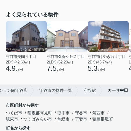
よく見られている物件
守谷市美園４丁目
守谷市久保ケ丘２丁目
守谷市けやき台１丁目
2DK (42.60㎡)
2LDK (62.20㎡)
2DK (43.74㎡)
1
4.9
7.5
5.3
万円
万円
万円
ション館守谷店
守谷市の物件一覧
守谷駅
カーサ中田
市区町村から探す
つくば市
稲敷郡阿見町
取手市
守谷市
筑西市
坂東市
つくばみらい市
常総市
下妻市
猿島郡境町
町名から探す