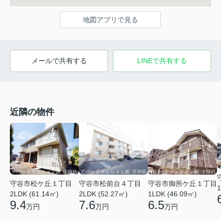
地図アプリで見る
メールで共有する
LINEで共有する
近隣の物件
守谷市松ケ丘１丁目
守谷市松前台４丁目
守谷市御所ケ丘１丁目
1
2LDK (61.14㎡)
2LDK (52.27㎡)
1LDK (46.09㎡)
9.4
7.6
6.5
万円
万円
万円