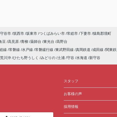
守谷市
筑西市
坂東市
つくばみらい市
常総市
下妻市
猿島郡境町
角豆
高見原
青柳
薬師台
東光台
高野台
常総線
常磐線
水戸線
常磐緩行線
東武野田線
真岡鉄道
成田線
関東鉄
荒川沖
ひたち野うしく
みどりの
土浦
守谷
水海道
新守谷
スタッフ
お客様の声
採用情報