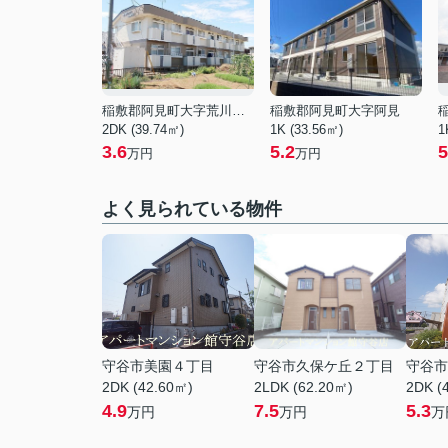
稲敷郡阿見町大字荒川本郷
稲敷郡阿見町大字阿見
2DK (39.74㎡)
1K (33.56㎡)
1
3.6
5.2
5
万円
万円
よく見られている物件
守谷市美園４丁目
守谷市久保ケ丘２丁目
守谷市
2DK (42.60㎡)
2LDK (62.20㎡)
2DK (
4.9
7.5
5.3
万円
万円
万