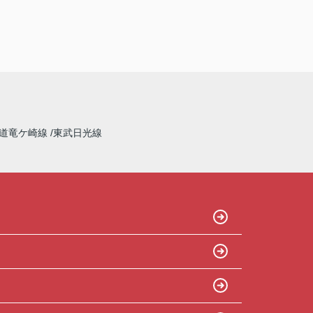
道竜ケ崎線
東武日光線