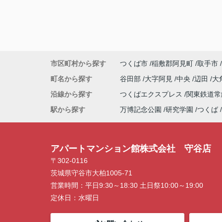
市区町村から探す
つくば市
稲敷郡阿見町
取手市
町名から探す
谷田部
大字阿見
中央
辺田
大
沿線から探す
つくばエクスプレス
関東鉄道
駅から探す
万博記念公園
研究学園
つくば
アパートマンション館株式会社 守谷店
〒302-0116
茨城県守谷市大柏1005-71
営業時間：
平日9:30～18:30 土日祭10:00～19:00
定休日：
水曜日