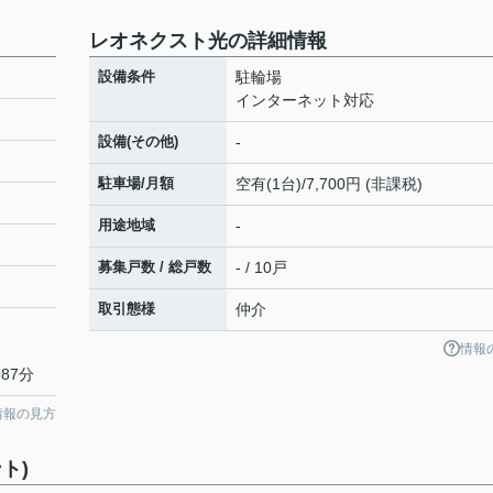
レオネクスト光の詳細情報
設備条件
駐輪場
インターネット対応
設備(その他)
-
駐車場/月額
空有(1台)/7,700円 (非課税)
用途地域
-
募集戸数 / 総戸数
- / 10戸
取引態様
仲介
情報
87分
情報の見方
ト)