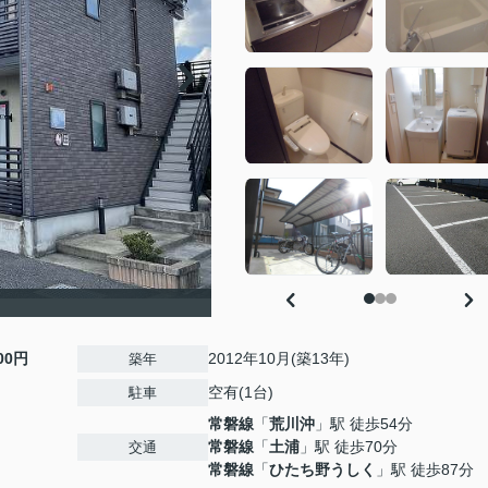
500円
2012年10月(築13年)
築年
空有(1台)
駐車
常磐線
「
荒川沖
」駅 徒歩54分
常磐線
「
土浦
」駅 徒歩70分
交通
常磐線
「
ひたち野うしく
」駅 徒歩87分