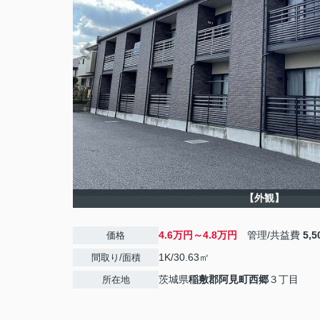
【外観】
4.6万円～4.8万円
管理/共益費
5,
価格
1K/30.63㎡
間取り/面積
茨城県
稲敷郡阿見町
西郷
３丁目
所在地