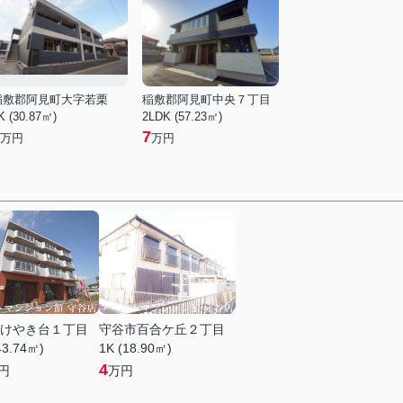
稲敷郡阿見町大字若栗
稲敷郡阿見町中央７丁目
K (30.87㎡)
2LDK (57.23㎡)
7
万円
万円
けやき台１丁目
守谷市百合ケ丘２丁目
43.74㎡)
1K (18.90㎡)
4
円
万円