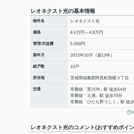
レオネクスト光の基本情報
物件名
レオネクスト光
価格
4.6万円～4.8万円
管理/共益費
5,500円
築年月
2012年10月（築13年）
総戸数
10戸
所在地
茨城県
稲敷郡阿見町
西郷
３丁目
交通
常磐線
「
荒川沖
」駅 徒歩54分
常磐線
「
土浦
」駅 徒歩70分
常磐線
「
ひたち野うしく
」駅 徒歩
レオネクスト光のコメント(おすすめポイン