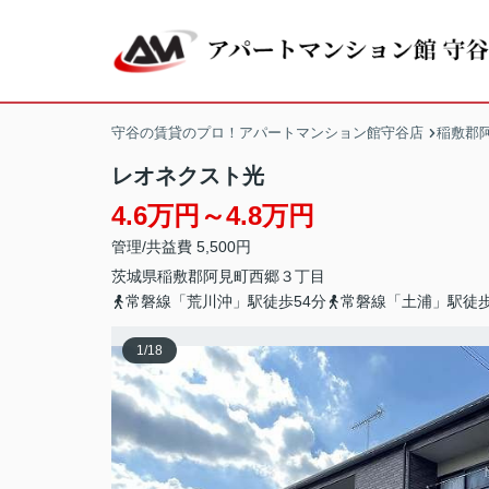
守谷の賃貸のプロ！アパートマンション館守谷店
稲敷郡
レオネクスト光
4.6万円～4.8万円
管理/共益費 5,500円
茨城県
稲敷郡阿見町
西郷
３丁目
常磐線「荒川沖」駅徒歩54分
常磐線「土浦」駅徒歩
1
/
18