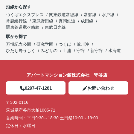
沿線から探す
つくばエクスプレス
関東鉄道常総線
常磐線
水戸線
常磐緩行線
東武野田線
真岡鉄道
成田線
関東鉄道竜ケ崎線
東武日光線
駅から探す
万博記念公園
研究学園
つくば
荒川沖
ひたち野うしく
みどりの
土浦
守谷
新守谷
水海道
アパートマンション館株式会社 守谷店
0297-47-1281
お問い合わせ
〒302-0116
茨城県守谷市大柏1005-71
営業時間：
平日9:30～18:30 土日祭10:00～19:00
定休日：
水曜日