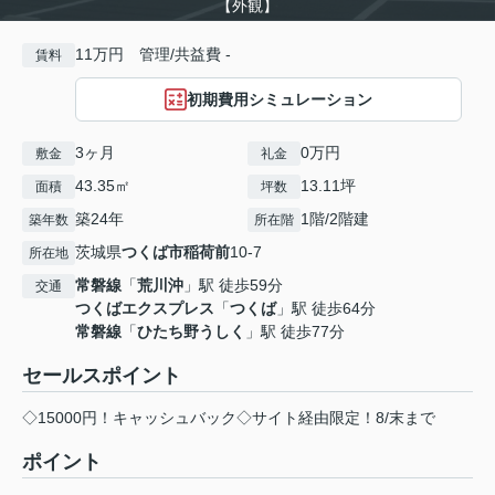
【外観】
11万円 管理/共益費 -
賃料
初期費用シミュレーション
3ヶ月
0万円
敷金
礼金
43.35㎡
13.11坪
面積
坪数
築24年
1階/2階建
築年数
所在階
茨城県
つくば市
稲荷前
10-7
所在地
常磐線
「
荒川沖
」駅 徒歩59分
交通
つくばエクスプレス
「
つくば
」駅 徒歩64分
常磐線
「
ひたち野うしく
」駅 徒歩77分
セールスポイント
◇15000円！キャッシュバック◇サイト経由限定！8/末まで
ポイント