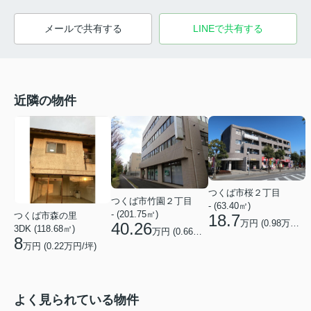
メールで共有する
LINEで共有する
近隣の物件
つくば市桜２丁目
つくば市竹園２丁目
- (63.40㎡)
- (201.75㎡)
つくば市森の里
18.7
万円 (
0.98
万円/坪)
40.26
3DK (118.68㎡)
万円 (
0.66
万円/坪)
8
万円 (
0.22
万円/坪)
よく見られている物件