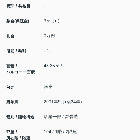
-
管理 / 共益費
3ヶ月(-)
敷金(保証金)
0万円
礼金
- / -
償却 / 敷引
43.35㎡ / -
面積 /
バルコニー面積
南東
向き
2001年9月(築24年)
築年月
店舗一部 / 鉄骨造
種別 / 建物構造
104 / 1階 / 2階建
部屋 /
所在階 / 階建