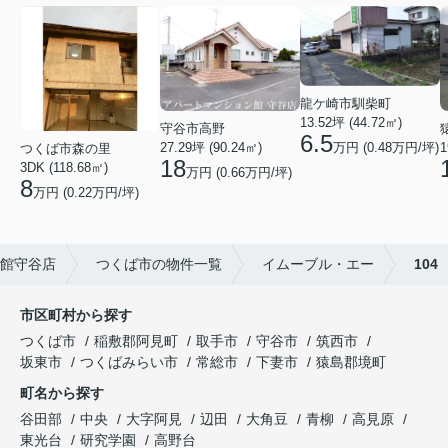
龍ケ崎市馴柴町
13.52坪 (44.72㎡)
守谷市高野
6.5
万円 (0.48万円/坪)
27.29坪 (90.24㎡)
1
つくば市森の里
18
3DK (118.68㎡)
万円 (0.66万円/坪)
8
万円 (0.22万円/坪)
館守谷店
つくば市の物件一覧
イムーブル・エー
104
市区町村から探す
つくば市
稲敷郡阿見町
取手市
守谷市
筑西市
坂東市
つくばみらい市
常総市
下妻市
猿島郡境町
町名から探す
谷田部
中央
大字阿見
辺田
大角豆
青柳
高見原
東光台
研究学園
高野台