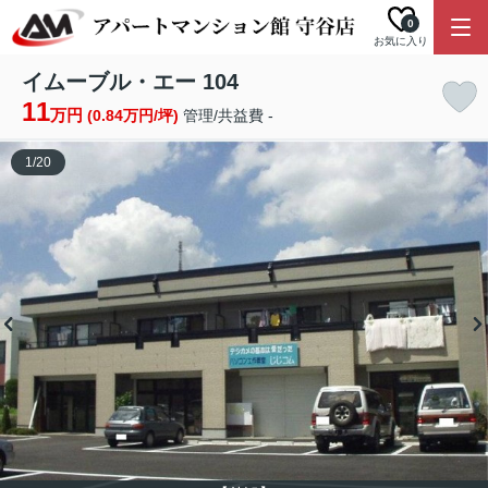
0
お気に入り
イムーブル・エー 104
11
万円
(0.84万円/坪)
管理/共益費 -
1
/
20