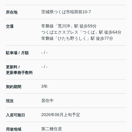
茨城県
つくば市
稲荷前
10-7
所在地
常磐線
「
荒川沖
」駅 徒歩59分
交通
つくばエクスプレス
「
つくば
」駅 徒歩64分
常磐線
「
ひたち野うしく
」駅 徒歩77分
- / -
駐車場 / 月額
- / -
更新料 /
更新事務手数料
3年
契約期間
居住中
現況
2026年06月上旬予定
入居可能日
第二種住居
用途地域