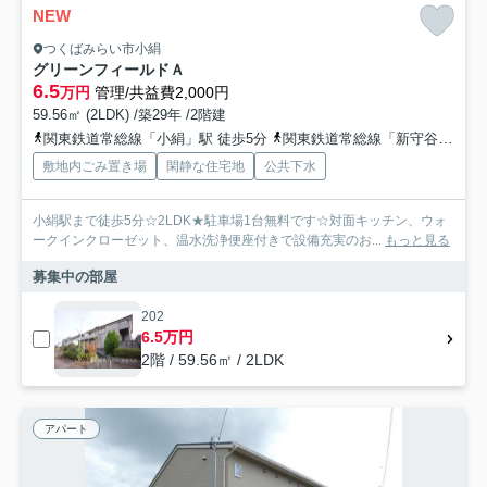
NEW
つくばみらい市小絹
グリーンフィールドＡ
6.5
万円
管理/共益費2,000円
59.56㎡ (2LDK) /築29年 /2階建
関東鉄道常総線「小絹」駅 徒歩5分
関東鉄道常総線「新守谷」駅 徒歩25分
敷地内ごみ置き場
閑静な住宅地
公共下水
小絹駅まで徒歩5分☆2LDK★駐車場1台無料です☆対面キッチン、ウォ
ークインクローゼット、温水洗浄便座付きで設備充実のお...
もっと見る
募集中の部屋
202
6.5万円
2階 / 59.56㎡ / 2LDK
アパート