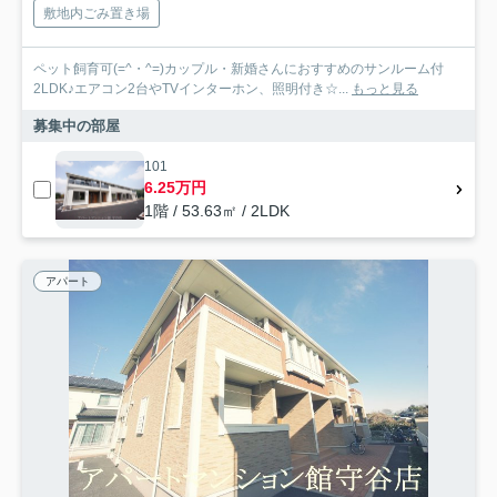
敷地内ごみ置き場
ペット飼育可(=^・^=)カップル・新婚さんにおすすめのサンルーム付
2LDK♪エアコン2台やTVインターホン、照明付き☆...
もっと見る
募集中の部屋
101
6.25万円
1階 / 53.63㎡ / 2LDK
アパート