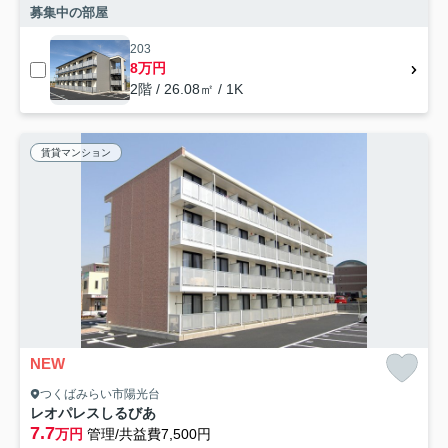
募集中の部屋
203
8万円
2階 / 26.08㎡ / 1K
賃貸マンション
NEW
つくばみらい市陽光台
レオパレスしるびあ
7.7
万円
管理/共益費7,500円