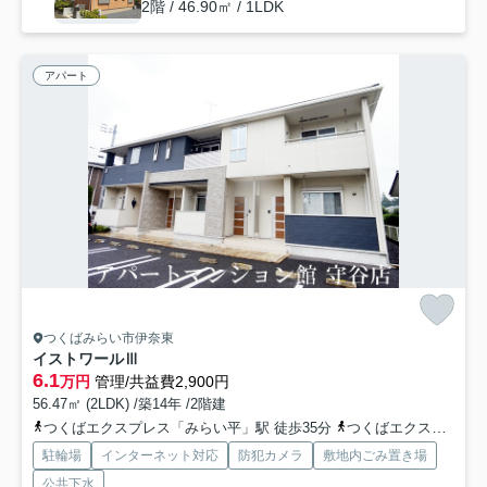
2階 / 46.90㎡ / 1LDK
アパート
つくばみらい市伊奈東
イストワールⅢ
6.1
万円
管理/共益費2,900円
56.47㎡ (2LDK) /築14年 /2階建
つくばエクスプレス「みらい平」駅 徒歩35分
つくばエクスプレス「みどりの」駅 徒歩61分
駐輪場
インターネット対応
防犯カメラ
敷地内ごみ置き場
公共下水