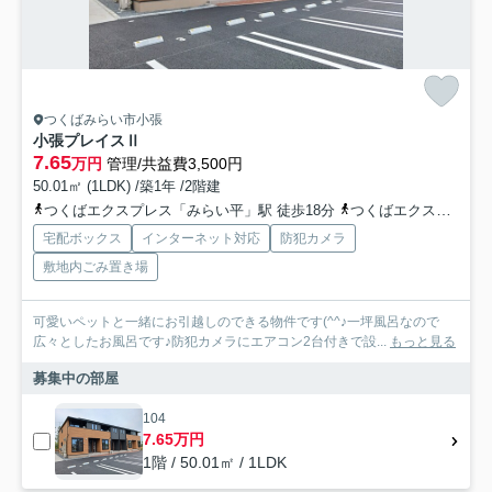
つくばみらい市小張
小張プレイスⅡ
7.65
万円
管理/共益費3,500円
50.01㎡ (1LDK) /築1年 /2階建
つくばエクスプレス「みらい平」駅 徒歩18分
つくばエクスプレス「みどりの」駅 徒歩51分
宅配ボックス
インターネット対応
防犯カメラ
敷地内ごみ置き場
可愛いペットと一緒にお引越しのできる物件です(^^♪一坪風呂なので
広々としたお風呂です♪防犯カメラにエアコン2台付きで設...
もっと見る
募集中の部屋
104
7.65万円
1階 / 50.01㎡ / 1LDK