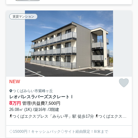
賃貸マンション
NEW
つくばみらい市紫峰ヶ丘
レオパレスラバーズスクレートⅠ
8
万円
管理/共益費7,500円
26.08㎡ (1K) /築16年 /3階建
つくばエクスプレス「みらい平」駅 徒歩17分
つくばエクスプレス「みどりの」駅 徒歩51分
◇15000円！キャッシュバック◇サイト経由限定！8/末まで