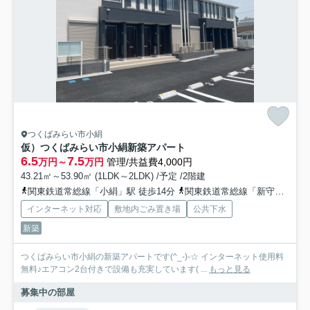
つくばみらい市小絹
仮）つくばみらい市小絹新築アパート
6.5
7.5
万円～
万円
管理/共益費4,000円
43.21㎡～53.90㎡ (1LDK～2LDK) /予定 /2階建
関東鉄道常総線「小絹」駅 徒歩14分
関東鉄道常総線「新守谷」駅 徒歩34分
インターネット対応
敷地内ごみ置き場
公共下水
新築
つくばみらい市小絹の新築アパートです(^_-)-☆ インターネット使用料
無料♪エアコン2台付きで設備も充実しています( ...
もっと見る
募集中の部屋