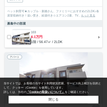
ペット飼育可★カップル・新婚さん、ファミリーにおすすめの2LDK♪各
居室収納付き！追い焚き、給湯付き☆エアコン2基、TV...
もっと見る
募集中の部屋
103
6.1万円
1階 / 56.47㎡ / 2LDK
アパート
当サイトでは、お客様の当サイト利用状況把握、サービス向上検討を目的と
して、クッキー（Cookie）を使用しています。
詳しくは、当社の
「Cookieの取扱いについて」
をご確認ください。
閉じる