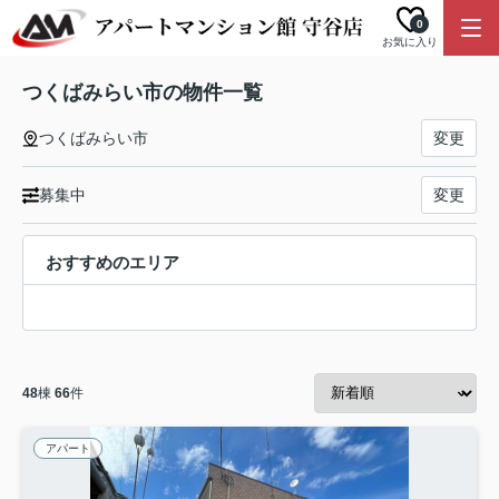
0
お気に入り
つくばみらい市の物件一覧
つくばみらい市
変更
募集中
変更
おすすめのエリア
48
棟
66
件
アパート