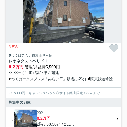
NEW
つくばみらい市富士見ヶ丘
レオネクストペリドⅠ
6.2
万円
管理/共益費5,500円
58.38㎡ (2LDK) /築14年 /2階建
つくばエクスプレス「みらい平」駅 徒歩26分
関東鉄道常総線「水海道」駅 徒歩60分
◇15000円！キャッシュバック◇サイト経由限定！8/末まで
募集中の部屋
202
6.2万円
2階 / 58.38㎡ / 2LDK