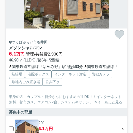
つくばみらい市谷井田
メゾンシャルマン
6.1
万円
管理/共益費2,900円
46.90㎡ (1LDK) /築6年 /2階建
関東鉄道常総線「ゆめみ野」駅 徒歩63分
関東鉄道常総線「稲戸井」駅 徒歩67分
駐輪場
宅配ボックス
インターネット対応
防犯カメラ
敷地内ごみ置き場
公共下水
単身の方、カップル・新婚さんにおすすめの1LDK！！インターネット
無料、都市ガス、エアコン2台、システムキッチン、TVイ...
もっと見る
募集中の部屋
201
6.1万円