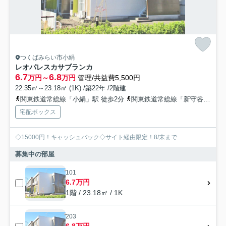
つくばみらい市小絹
レオパレスカサブランカ
6.7
6.8
万円～
万円
管理/共益費5,500円
22.35㎡～23.18㎡ (1K) /築22年 /2階建
関東鉄道常総線「小絹」駅 徒歩2分
関東鉄道常総線「新守谷」駅 徒歩22分
宅配ボックス
◇15000円！キャッシュバック◇サイト経由限定！8/末まで
募集中の部屋
101
6.7万円
1階 / 23.18㎡ / 1K
203