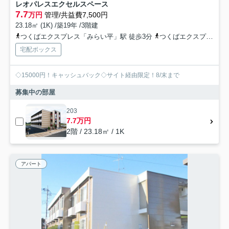
レオパレスエクセルスペース
7.7
万円
管理/共益費7,500円
23.18㎡ (1K) /築19年 /3階建
つくばエクスプレス「みらい平」駅 徒歩3分
つくばエクスプレス「みどりの」駅 徒歩68分
宅配ボックス
◇15000円！キャッシュバック◇サイト経由限定！8/末まで
募集中の部屋
203
7.7万円
2階 / 23.18㎡ / 1K
アパート