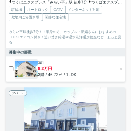
つくばエクスプレス「みらい平」駅 徒歩7分
つくばエクスプレス「みどりの」駅 徒歩67分
駐輪場
オートロック
CATV
インターネット対応
敷地内ごみ置き場
閑静な住宅地
みらい平駅徒歩7分！！単身の方、カップル・新婚さんにおすすめの
1LDK♪エアコン付き！追い焚き給湯や温水洗浄暖房便座など...
もっと見
る
募集中の部屋
301
8.2万円
3階 / 46.72㎡ / 1LDK
アパート