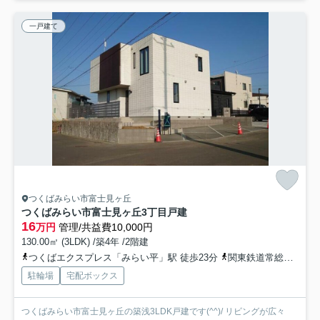
一戸建て
つくばみらい市富士見ヶ丘
つくばみらい市富士見ヶ丘3丁目戸建
16
万円
管理/共益費10,000円
130.00㎡ (3LDK) /築4年 /2階建
つくばエクスプレス「みらい平」駅 徒歩23分
関東鉄道常総線「水海道」駅 徒歩62分
駐輪場
宅配ボックス
つくばみらい市富士見ヶ丘の築浅3LDK戸建です(^^)/ リビングが広々