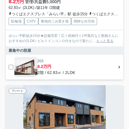
8.2
万円
管理/共益費5,000円
62.83㎡ (2LDK) /築11年 /2階建
つくばエクスプレス「みらい平」駅 徒歩15分
つくばエクスプレス「みどりの」駅 徒歩64分
駐輪場
CATV
敷地内ごみ置き場
閑静な住宅地
みらい平駅徒歩15分★設備充実！広々収納付☆1坪風呂など新婚さんに
おすすめの2LDK♪ ビルトインコンロ付きなので新たに...
もっと見る
募集中の部屋
203
8.2万円
2階 / 62.83㎡ / 2LDK
アパート