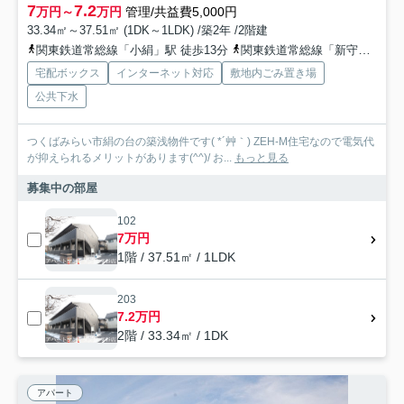
7
7.2
万円～
万円
管理/共益費5,000円
33.34㎡～37.51㎡ (1DK～1LDK) /築2年 /2階建
関東鉄道常総線「小絹」駅 徒歩13分
関東鉄道常総線「新守谷」駅 徒歩26分
宅配ボックス
インターネット対応
敷地内ごみ置き場
公共下水
つくばみらい市絹の台の築浅物件です( *´艸｀) ZEH-M住宅なので電気代
が抑えられるメリットがあります(^^)/ お...
もっと見る
募集中の部屋
102
7万円
1階 / 37.51㎡ / 1LDK
203
7.2万円
2階 / 33.34㎡ / 1DK
アパート