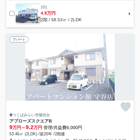
201
4.9万円
2階 / 58.53㎡ / 2LDK
アパート
つくばみらい市陽光台
アプローズスクエアB
9
9.2
万円～
万円
管理/共益費6,000円
53.46㎡ (2LDK) /築20年 /2階建