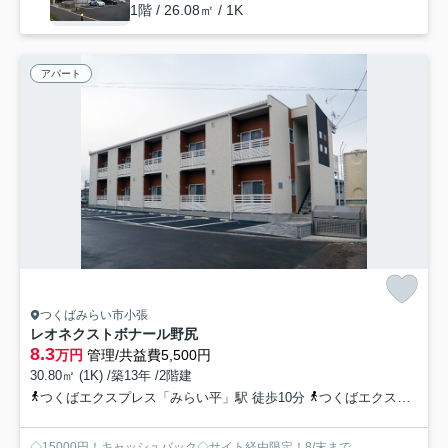
1階 / 26.08㎡ / 1K
アパート
つくばみらい市小張
レオネクストボナール野尻
8.3
万円
管理/共益費5,500円
30.80㎡ (1K) /築13年 /2階建
つくばエクスプレス「みらい平」駅 徒歩10分
つくばエクスプレス「みどりの」駅 徒歩63分
◇15000円！キャッシュバック◇サイト経由限定！8/末まで