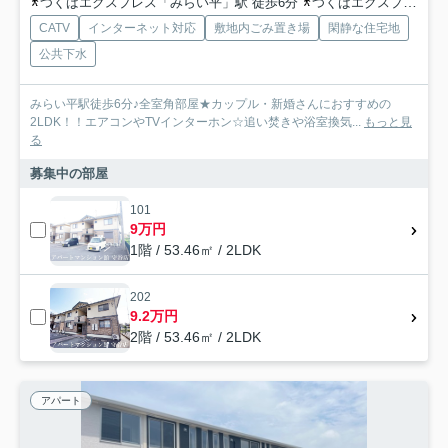
つくばエクスプレス「みらい平」駅 徒歩6分
つくばエクスプレス「みどりの」駅 徒歩64分車20分 8.0km
CATV
インターネット対応
敷地内ごみ置き場
閑静な住宅地
公共下水
みらい平駅徒歩6分♪全室角部屋★カップル・新婚さんにおすすめの
2LDK！！エアコンやTVインターホン☆追い焚きや浴室換気...
もっと見
る
募集中の部屋
101
9万円
1階 / 53.46㎡ / 2LDK
202
9.2万円
2階 / 53.46㎡ / 2LDK
アパート