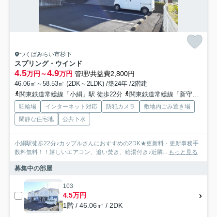
つくばみらい市杉下
スプリング・ウインド
4.5
4.9
万円～
万円
管理/共益費2,800円
46.06㎡～58.53㎡ (2DK～2LDK) /築24年 /2階建
関東鉄道常総線「小絹」駅 徒歩22分
関東鉄道常総線「新守谷」駅 徒歩42分
駐輪場
インターネット対応
防犯カメラ
敷地内ごみ置き場
閑静な住宅地
公共下水
小絹駅徒歩22分♪カップルさんにおすすめの2DK★更新料・更新事務手
数料無料！！嬉しいエアコン、追い焚き、給湯付き♪近隣...
もっと見る
募集中の部屋
103
4.5万円
1階 / 46.06㎡ / 2DK