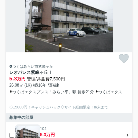
つくばみらい市紫峰ヶ丘
レオパレス紫峰ヶ丘Ⅰ
5.3
万円
管理/共益費7,500円
26.08㎡ (1K) /築16年 /3階建
つくばエクスプレス「みらい平」駅 徒歩21分
つくばエクスプレス「みどりの」駅 徒歩49分
◇15000円！キャッシュバック◇サイト経由限定！8/末まで
募集中の部屋
104
5.3万円