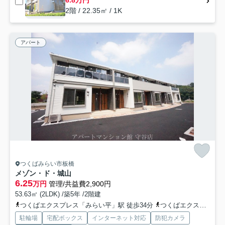
6.8万円
2階 / 22.35㎡ / 1K
アパート
つくばみらい市板橋
メゾン・ド・城山
6.25
万円
管理/共益費2,900円
53.63㎡ (2LDK) /築5年 /2階建
つくばエクスプレス「みらい平」駅 徒歩34分
つくばエクスプレス「みどりの」駅 徒歩83分
駐輪場
宅配ボックス
インターネット対応
防犯カメラ