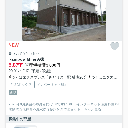
NEW
つくばみらい市台
Rainbow Mirai A棟
5.8
万円
管理/共益費3,000円
29.01㎡ (1K) /予定 /2階建
つくばエクスプレス「みどりの」駅 徒歩26分
つくばエクスプレス「万博記念公園」駅 徒歩52分
宅配ボックス
インターネット対応
新築
2026年9月新築の単身者向け1Kです( *´艸｀)インターネット使用料無料♪
洗髪洗面化粧台や温水洗浄便座付きで水回りも...
もっと見る
募集中の部屋