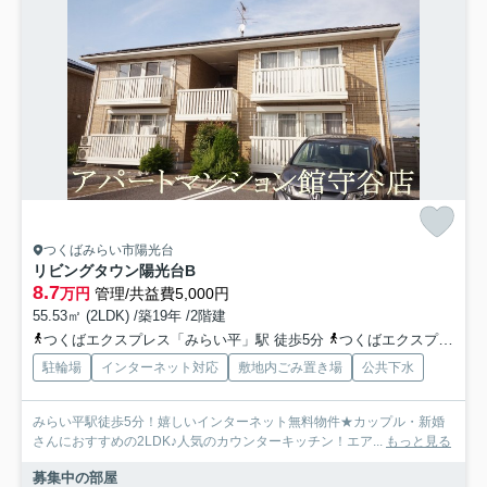
つくばみらい市陽光台
リビングタウン陽光台B
8.7
万円
管理/共益費5,000円
55.53㎡ (2LDK) /築19年 /2階建
つくばエクスプレス「みらい平」駅 徒歩5分
つくばエクスプレス「みどりの」駅 徒歩66分
駐輪場
インターネット対応
敷地内ごみ置き場
公共下水
みらい平駅徒歩5分！嬉しいインターネット無料物件★カップル・新婚
さんにおすすめの2LDK♪人気のカウンターキッチン！エア...
もっと見る
募集中の部屋