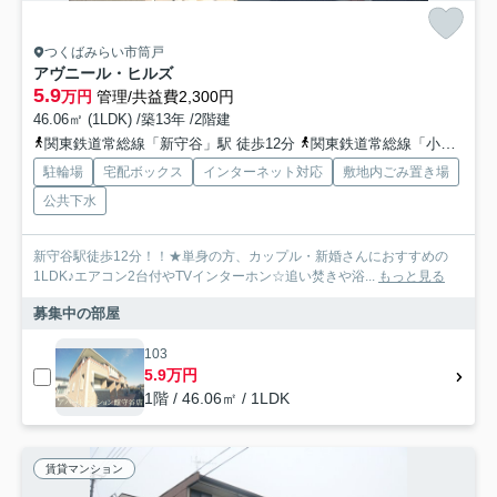
つくばみらい市筒戸
アヴニール・ヒルズ
5.9
万円
管理/共益費2,300円
46.06㎡ (1LDK) /築13年 /2階建
関東鉄道常総線「新守谷」駅 徒歩12分
関東鉄道常総線「小絹」駅 徒歩18分
駐輪場
宅配ボックス
インターネット対応
敷地内ごみ置き場
公共下水
新守谷駅徒歩12分！！★単身の方、カップル・新婚さんにおすすめの
1LDK♪エアコン2台付やTVインターホン☆追い焚きや浴...
もっと見る
募集中の部屋
103
5.9万円
1階 / 46.06㎡ / 1LDK
賃貸マンション