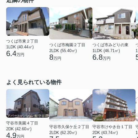
近隣の物件
つくば市東２丁目
つくば市梅園２丁目
つくば市みどりの東
1LDK (40.44㎡)
2LDK (55.40㎡)
1LDK (46.71㎡)
1
6.4
万円
8
6.8
万円
万円
よく見られている物件
守谷市美園４丁目
守谷市久保ケ丘２丁目
守谷市けやき台１丁目
2DK (42.60㎡)
2LDK (62.20㎡)
2DK (43.74㎡)
1
4.9
万円