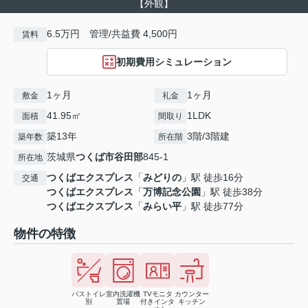
【外観】
6.5万円 管理/共益費 4,500円
賃料
初期費用シミュレーション
1ヶ月
1ヶ月
敷金
礼金
41.95㎡
1LDK
面積
間取り
築13年
3階/3階建
築年数
所在階
茨城県
つくば市
谷田部
845-1
所在地
つくばエクスプレス
「
みどりの
」駅 徒歩16分
交通
つくばエクスプレス
「
万博記念公園
」駅 徒歩38分
つくばエクスプレス
「
みらい平
」駅 徒歩77分
物件の特徴
バストイレ
室内洗濯機
TVモニタ
カウンター
別
置場
付きインタ
キッチン