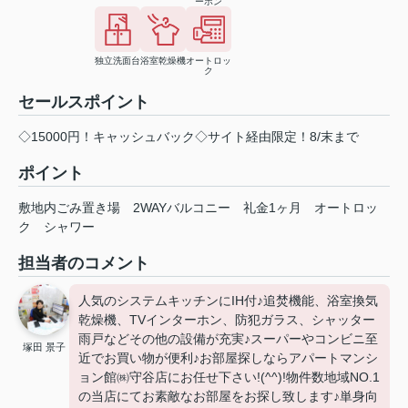
ーホン
独立洗面台
浴室乾燥機
オートロッ
ク
セールスポイント
◇15000円！キャッシュバック◇サイト経由限定！8/末まで
ポイント
敷地内ごみ置き場
2WAYバルコニー
礼金1ヶ月
オートロッ
ク
シャワー
担当者のコメント
人気のシステムキッチンにIH付♪追焚機能、浴室換気
乾燥機、TVインターホン、防犯ガラス、シャッター
雨戸などその他の設備が充実♪スーパーやコンビニ至
塚田 景子
近でお買い物が便利♪お部屋探しならアパートマンシ
ョン館㈱守谷店にお任せ下さい!(^^)!物件数地域NO.1
の当店にてお素敵なお部屋をお探し致します♪単身向