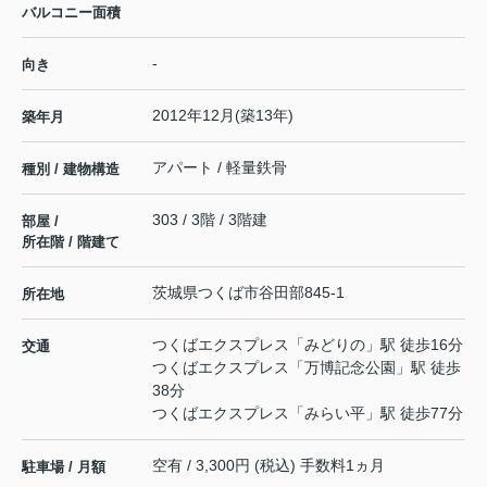
バルコニー面積
-
向き
2012年12月(築13年)
築年月
アパート / 軽量鉄骨
種別 / 建物構造
303 / 3階 / 3階建
部屋 /
所在階 / 階建て
茨城県
つくば市
谷田部
845-1
所在地
つくばエクスプレス
「
みどりの
」駅 徒歩16分
交通
つくばエクスプレス
「
万博記念公園
」駅 徒歩
38分
つくばエクスプレス
「
みらい平
」駅 徒歩77分
空有 / 3,300円 (税込) 手数料1ヵ月
駐車場 / 月額