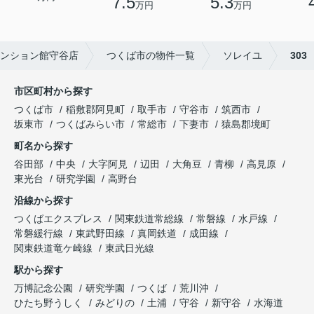
7.5
5.3
万円
万円
ンション館守谷店
つくば市の物件一覧
ソレイユ
303
市区町村から探す
つくば市
稲敷郡阿見町
取手市
守谷市
筑西市
坂東市
つくばみらい市
常総市
下妻市
猿島郡境町
町名から探す
谷田部
中央
大字阿見
辺田
大角豆
青柳
高見原
東光台
研究学園
高野台
沿線から探す
つくばエクスプレス
関東鉄道常総線
常磐線
水戸線
常磐緩行線
東武野田線
真岡鉄道
成田線
関東鉄道竜ケ崎線
東武日光線
駅から探す
万博記念公園
研究学園
つくば
荒川沖
ひたち野うしく
みどりの
土浦
守谷
新守谷
水海道