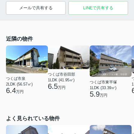
メールで共有する
LINEで共有する
近隣の物件
つくば市谷田部
つくば市泉
1LDK (41.95㎡)
つくば市東平塚
2LDK (56.57㎡)
1
6.5
万円
1LDK (33.39㎡)
6.4
万円
5.9
万円
よく見られている物件