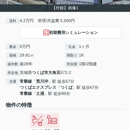
【外観】画像1
4.2万円 管理/共益費 5,500円
賃料
初期費用シミュレーション
0万円
1ヶ月
敷金
礼金
29.81㎡
1K
面積
間取り
築28年
1階/2階建
築年数
所在階
茨城県
つくば市
大角豆
572-2
所在地
常磐線
「
荒川沖
」駅 徒歩57分
交通
つくばエクスプレス
「
つくば
」駅 徒歩67分
常磐線
「
土浦
」駅 徒歩80分
物件の特徴