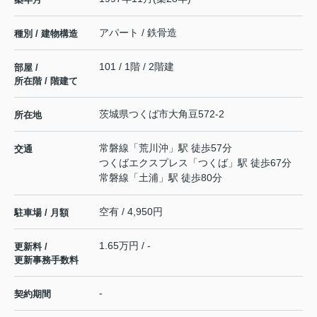
アパート / 鉄骨造
種別 / 建物構造
101 / 1階 / 2階建
部屋 /
所在階 / 階建て
茨城県
つくば市
大角豆
572-2
所在地
常磐線
「
荒川沖
」駅 徒歩57分
交通
つくばエクスプレス
「
つくば
」駅 徒歩67分
常磐線
「
土浦
」駅 徒歩80分
空有 / 4,950円
駐車場 / 月額
1.65万円 / -
更新料 /
更新事務手数料
-
契約期間