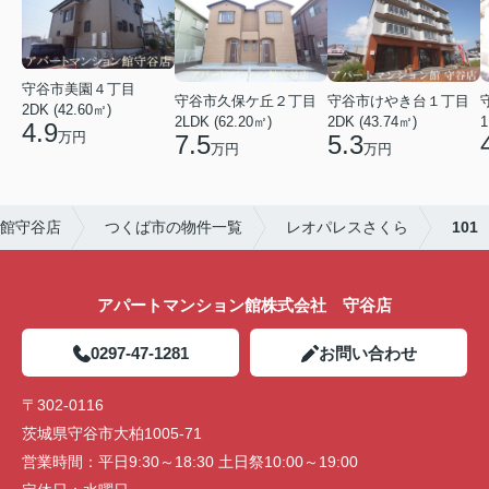
守谷市美園４丁目
守谷市久保ケ丘２丁目
守谷市けやき台１丁目
2DK (42.60㎡)
2LDK (62.20㎡)
2DK (43.74㎡)
1
4.9
万円
7.5
5.3
万円
万円
館守谷店
つくば市の物件一覧
レオパレスさくら
101
アパートマンション館株式会社 守谷店
0297-47-1281
お問い合わせ
〒302-0116
茨城県守谷市大柏1005-71
営業時間：
平日9:30～18:30 土日祭10:00～19:00