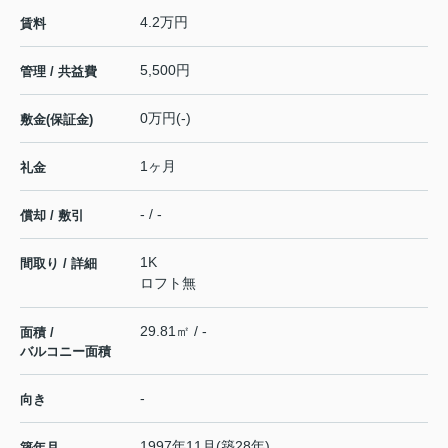
4.2万円
賃料
5,500円
管理 / 共益費
0万円(-)
敷金(保証金)
1ヶ月
礼金
- / -
償却 / 敷引
1K
間取り / 詳細
ロフト無
29.81㎡ / -
面積 /
バルコニー面積
-
向き
1997年11月(築28年)
築年月