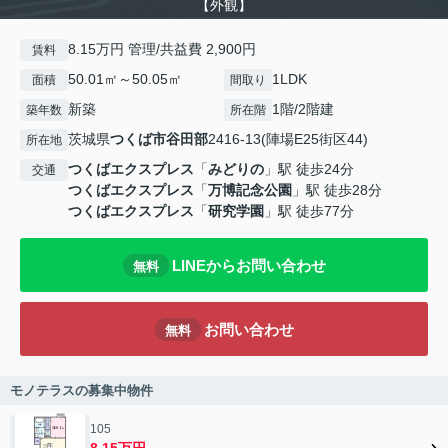
【外観】
8.15万円 管理/共益費 2,900円
賃料
50.01㎡～50.05㎡
1LDK
面積
間取り
新築
1階/2階建
築年数
所在階
茨城県
つくば市
谷田部
2416-13(陣場E25街区44)
所在地
つくばエクスプレス
「
みどりの
」駅 徒歩24分
交通
つくばエクスプレス
「
万博記念公園
」駅 徒歩28分
つくばエクスプレス
「
研究学園
」駅 徒歩77分
LINEからお問い合わせ
無料
お問い合わせ
無料
モノテラスの募集中物件
105
8.15万円