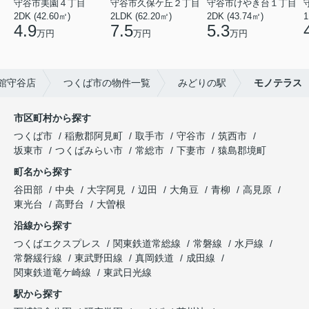
守谷市美園４丁目
守谷市久保ケ丘２丁目
守谷市けやき台１丁目
2DK (42.60㎡)
2LDK (62.20㎡)
2DK (43.74㎡)
1
4.9
7.5
5.3
万円
万円
万円
館守谷店
つくば市の物件一覧
みどりの駅
モノテラス
市区町村から探す
つくば市
稲敷郡阿見町
取手市
守谷市
筑西市
坂東市
つくばみらい市
常総市
下妻市
猿島郡境町
町名から探す
谷田部
中央
大字阿見
辺田
大角豆
青柳
高見原
東光台
高野台
大曽根
沿線から探す
つくばエクスプレス
関東鉄道常総線
常磐線
水戸線
常磐緩行線
東武野田線
真岡鉄道
成田線
関東鉄道竜ケ崎線
東武日光線
駅から探す