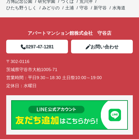
万博記念公園
研究学園
つくば
荒川沖
ひたち野うしく
みどりの
土浦
守谷
新守谷
水海道
アパートマンション館株式会社 守谷店
0297-47-1281
お問い合わせ
〒302-0116
茨城県守谷市大柏1005-71
営業時間：
平日9:30～18:30 土日祭10:00～19:00
定休日：
水曜日