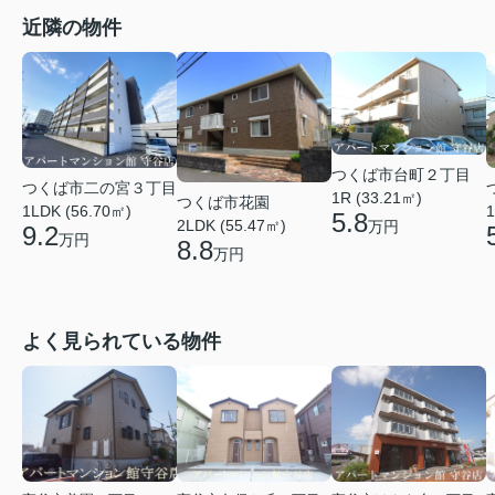
近隣の物件
つくば市台町２丁目
つくば市二の宮３丁目
1R (33.21㎡)
つくば市花園
1LDK (56.70㎡)
1
5.8
2LDK (55.47㎡)
万円
9.2
万円
8.8
万円
よく見られている物件