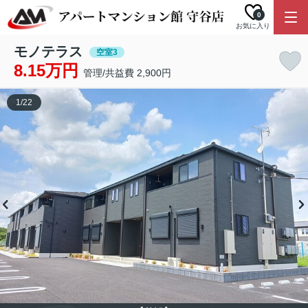
0
お気に入り
モノテラス
空室3
8.15万円
管理/共益費 2,900円
1
/
22