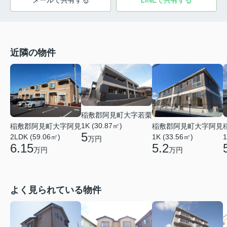
メールで共有する
LINEで共有する
近隣の物件
稲敷郡阿見町大字若栗
1K (30.87㎡)
稲敷郡阿見町大字阿見
稲敷郡阿見町大字阿見
5
2LDK (59.06㎡)
1K (33.56㎡)
1
万円
6.15
5.2
万円
万円
よく見られている物件