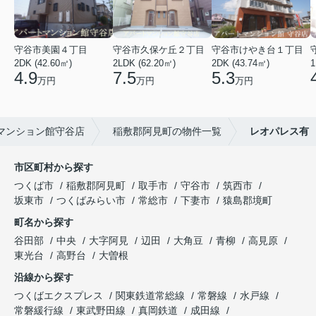
守谷市美園４丁目
守谷市久保ケ丘２丁目
守谷市けやき台１丁目
2DK (42.60㎡)
2LDK (62.20㎡)
2DK (43.74㎡)
1
4.9
7.5
5.3
万円
万円
万円
マンション館守谷店
稲敷郡阿見町の物件一覧
レオパレス有
市区町村から探す
つくば市
稲敷郡阿見町
取手市
守谷市
筑西市
坂東市
つくばみらい市
常総市
下妻市
猿島郡境町
町名から探す
谷田部
中央
大字阿見
辺田
大角豆
青柳
高見原
東光台
高野台
大曽根
沿線から探す
つくばエクスプレス
関東鉄道常総線
常磐線
水戸線
常磐緩行線
東武野田線
真岡鉄道
成田線