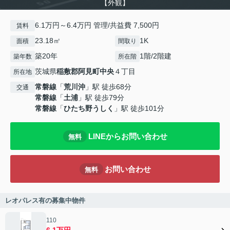
【外観】
6.1万円～6.4万円 管理/共益費 7,500円
賃料
23.18㎡
1K
面積
間取り
築20年
1階/2階建
築年数
所在階
茨城県
稲敷郡阿見町
中央
４丁目
所在地
常磐線
「
荒川沖
」駅 徒歩68分
交通
常磐線
「
土浦
」駅 徒歩79分
常磐線
「
ひたち野うしく
」駅 徒歩101分
LINEからお問い合わせ
無料
お問い合わせ
無料
レオパレス有の募集中物件
110
6.1万円