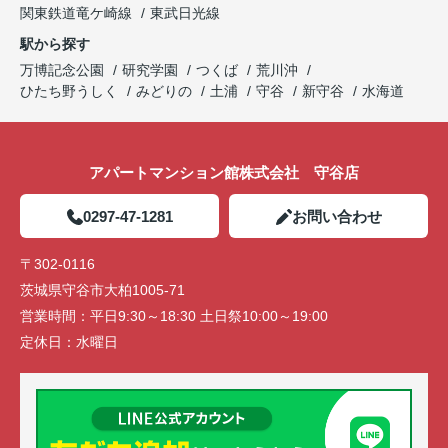
関東鉄道竜ケ崎線
東武日光線
駅から探す
万博記念公園
研究学園
つくば
荒川沖
ひたち野うしく
みどりの
土浦
守谷
新守谷
水海道
アパートマンション館株式会社 守谷店
0297-47-1281
お問い合わせ
〒302-0116
茨城県守谷市大柏1005-71
営業時間：
平日9:30～18:30 土日祭10:00～19:00
定休日：
水曜日