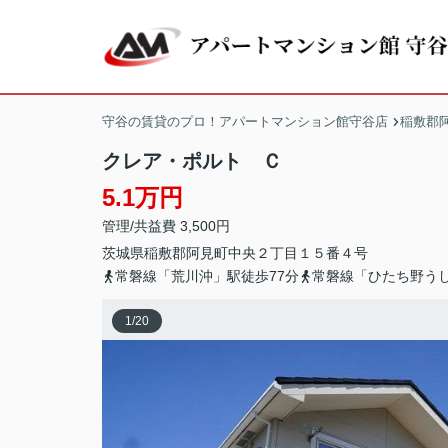
守谷の賃貸のプロ！アパートマンション館守谷店
稲敷郡
クレア・ポルト Ｃ
5.1万円
管理/共益費 3,500円
茨城県
稲敷郡阿見町
中央
２丁目１５番４号
常磐線「荒川沖」駅徒歩77分
常磐線「ひたち野うし
1
/
20