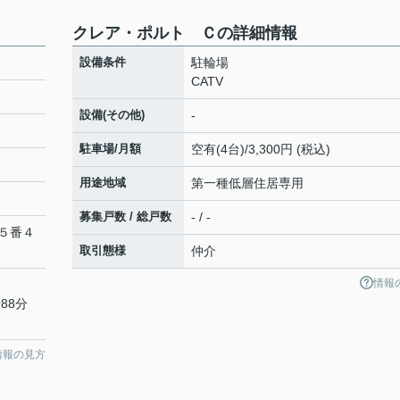
クレア・ポルト Ｃの詳細情報
設備条件
駐輪場
CATV
設備(その他)
-
駐車場/月額
空有(4台)/3,300円 (税込)
用途地域
第一種低層住居専用
募集戸数 / 総戸数
- / -
５番４
取引態様
仲介
情報
88分
情報の見方