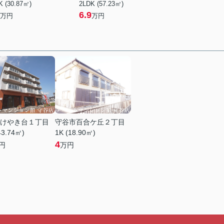
K (30.87㎡)
2LDK (57.23㎡)
6.9
万円
万円
けやき台１丁目
守谷市百合ケ丘２丁目
43.74㎡)
1K (18.90㎡)
4
円
万円