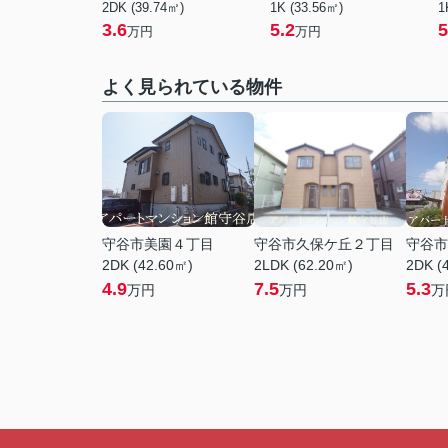
2DK (39.74㎡)
1K (33.56㎡)
1
3.6
5.2
5
万円
万円
よく見られている物件
守谷市美園４丁目
守谷市久保ケ丘２丁目
守谷市
2DK (42.60㎡)
2LDK (62.20㎡)
2DK (
4.9
7.5
5.3
万円
万円
万