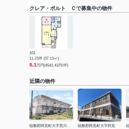
クレア・ポルト Ｃで募集中の物件
101
11.23坪 (37.13㎡)
5.1
万円(4541.41円/坪)
近隣の物件
稲敷郡阿見町大字荒川本郷
稲敷郡阿見町大字阿見