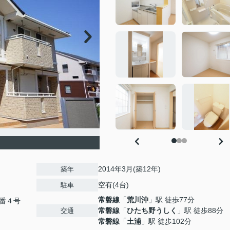
2014年3月(築12年)
築年
空有(4台)
駐車
常磐線
「
荒川沖
」駅 徒歩77分
番４号
常磐線
「
ひたち野うしく
」駅 徒歩88分
交通
常磐線
「
土浦
」駅 徒歩102分