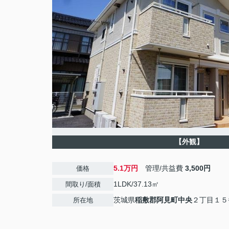
【外観】
5.1万円
管理/共益費
3,500円
価格
1LDK/37.13㎡
間取り/面積
茨城県
稲敷郡阿見町
中央
２丁目１５
所在地