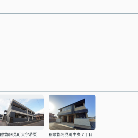
稲敷郡阿見町大字若栗
稲敷郡阿見町中央７丁目