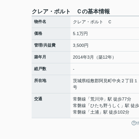
クレア・ポルト Ｃの基本情報
物件名
クレア・ポルト Ｃ
価格
5.1万円
管理/共益費
3,500円
築年月
2014年3月（築12年）
総戸数
-
所在地
茨城県
稲敷郡阿見町
中央
２丁目１
号
交通
常磐線
「
荒川沖
」駅 徒歩77分
常磐線
「
ひたち野うしく
」駅 徒歩
常磐線
「
土浦
」駅 徒歩102分