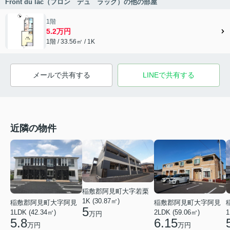
Front du lac（フロン デュ ラック）の他の部屋
1階
5.2万円
1階 / 33.56㎡ / 1K
メールで共有する
LINEで共有する
近隣の物件
稲敷郡阿見町大字若栗
1K (30.87㎡)
稲敷郡阿見町大字阿見
稲敷郡阿見町大字阿見
5
1LDK (42.34㎡)
2LDK (59.06㎡)
1
万円
5.8
6.15
万円
万円