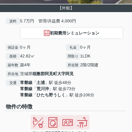
【外観】
5.7万円 管理/共益費 4,000円
賃料
初期費用シミュレーション
0ヶ月
0ヶ月
保証金
礼金
42.82㎡
1LDK
面積
間取り
築4年
2階/2階建
築年数
所在階
茨城県
稲敷郡阿見町
大字阿見
所在地
常磐線
「
土浦
」駅 徒歩48分
交通
常磐線
「
荒川沖
」駅 徒歩73分
常磐線
「
ひたち野うしく
」駅 徒歩106分
物件の特徴