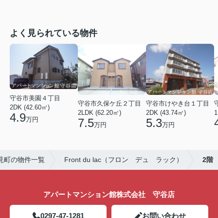
よく見られている物件
守谷市美園４丁目
守谷市久保ケ丘２丁目
守谷市けやき台１丁目
2DK (42.60㎡)
2LDK (62.20㎡)
2DK (43.74㎡)
1
4.9
万円
7.5
5.3
万円
万円
見町の物件一覧
Front du lac（フロン デュ ラック）
2階
アパートマンション館株式会社 守谷店
0297-47-1281
お問い合わせ