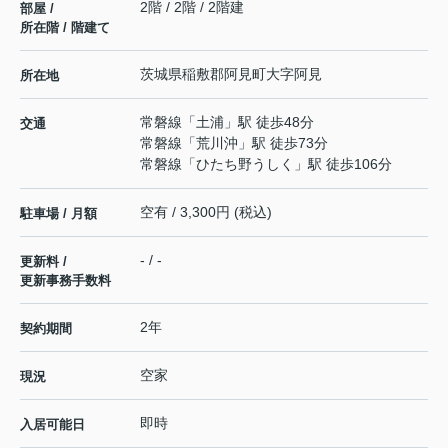
2階 / 2階 / 2階建
部屋 /
所在階 / 階建て
茨城県
稲敷郡阿見町
大字阿見
所在地
常磐線
「
土浦
」駅 徒歩48分
交通
常磐線
「
荒川沖
」駅 徒歩73分
常磐線
「
ひたち野うしく
」駅 徒歩106分
空有 / 3,300円 (税込)
駐車場 / 月額
- / -
更新料 /
更新事務手数料
2年
契約期間
空家
現況
即時
入居可能日