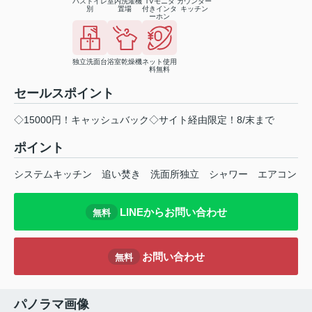
バストイレ
室内洗濯機
TVモニタ
カウンター
別
置場
付きインタ
キッチン
ーホン
独立洗面台
浴室乾燥機
ネット使用
料無料
セールスポイント
◇15000円！キャッシュバック◇サイト経由限定！8/末まで
ポイント
システムキッチン
追い焚き
洗面所独立
シャワー
エアコン
LINEからお問い合わせ
無料
お問い合わせ
無料
パノラマ画像