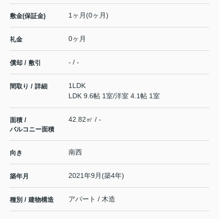
1ヶ月(0ヶ月)
敷金(保証金)
0ヶ月
礼金
- / -
償却 / 敷引
1LDK
間取り / 詳細
LDK 9.6帖 1室
/
洋室 4.1帖 1室
42.82㎡ / -
面積 /
バルコニー面積
南西
向き
2021年9月(築4年)
築年月
アパート / 木造
種別 / 建物構造