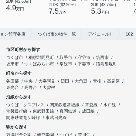
2DK (42.60㎡)
2LDK (62.20㎡)
2DK (43.74㎡)
1
4.9
万円
7.5
5.3
万円
万円
ョン館守谷店
つくば市の物件一覧
アベニ－ルⅡ
102
市区町村から探す
つくば市
稲敷郡阿見町
取手市
守谷市
筑西市
坂東市
つくばみらい市
常総市
下妻市
猿島郡境町
町名から探す
谷田部
中央
大字阿見
辺田
大角豆
青柳
高見原
東光台
高野台
大曽根
沿線から探す
つくばエクスプレス
関東鉄道常総線
常磐線
水戸線
常磐緩行線
東武野田線
真岡鉄道
成田線
関東鉄道竜ケ崎線
東武日光線
駅から探す
万博記念公園
研究学園
つくば
荒川沖