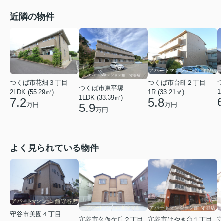
近隣の物件
つくば市花畑３丁目
つくば市台町２丁目
つくば市東平塚
1
2LDK (55.29㎡)
1R (33.21㎡)
1LDK (33.39㎡)
7.2
5.8
万円
万円
5.9
万円
よく見られている物件
守谷市美園４丁目
守谷市久保ケ丘２丁目
守谷市けやき台１丁目