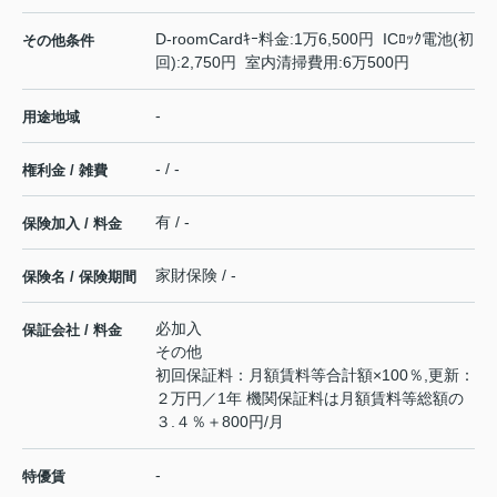
D-roomCardｷｰ料金:1万6,500円 ICﾛｯｸ電池(初
その他条件
回):2,750円 室内清掃費用:6万500円
-
用途地域
- / -
権利金 / 雑費
有 / -
保険加入 / 料金
家財保険 / -
保険名 / 保険期間
必加入
保証会社 / 料金
その他
初回保証料：月額賃料等合計額×100％,更新：
２万円／1年 機関保証料は月額賃料等総額の
３.４％＋800円/月
-
特優賃