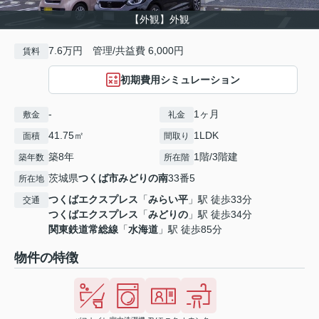
【外観】外観
7.6万円 管理/共益費 6,000円
賃料
初期費用シミュレーション
-
1ヶ月
敷金
礼金
41.75㎡
1LDK
面積
間取り
築8年
1階/3階建
築年数
所在階
茨城県
つくば市
みどりの南
33番5
所在地
つくばエクスプレス
「
みらい平
」駅 徒歩33分
交通
つくばエクスプレス
「
みどりの
」駅 徒歩34分
関東鉄道常総線
「
水海道
」駅 徒歩85分
物件の特徴