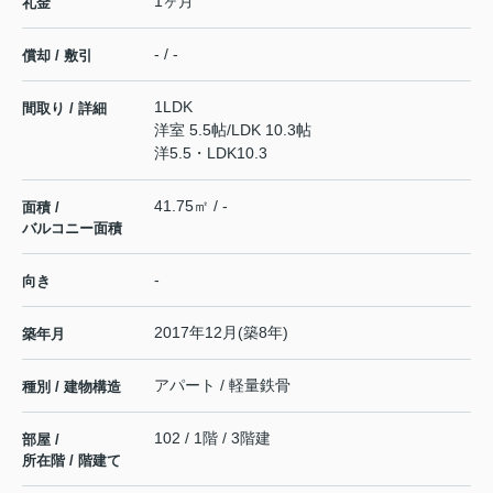
1ヶ月
礼金
- / -
償却 / 敷引
1LDK
間取り / 詳細
洋室 5.5帖
/
LDK 10.3帖
洋5.5・LDK10.3
41.75㎡ / -
面積 /
バルコニー面積
-
向き
2017年12月(築8年)
築年月
アパート / 軽量鉄骨
種別 / 建物構造
102 / 1階 / 3階建
部屋 /
所在階 / 階建て