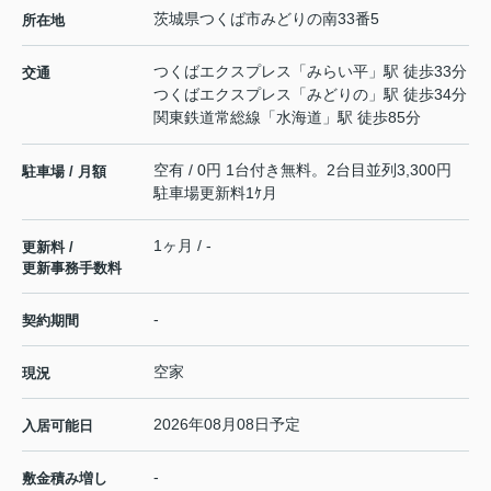
茨城県
つくば市
みどりの南
33番5
所在地
つくばエクスプレス
「
みらい平
」駅 徒歩33分
交通
つくばエクスプレス
「
みどりの
」駅 徒歩34分
関東鉄道常総線
「
水海道
」駅 徒歩85分
空有 / 0円 1台付き無料。2台目並列3,300円
駐車場 / 月額
駐車場更新料1ｹ月
1ヶ月 / -
更新料 /
更新事務手数料
-
契約期間
空家
現況
2026年08月08日予定
入居可能日
-
敷金積み増し