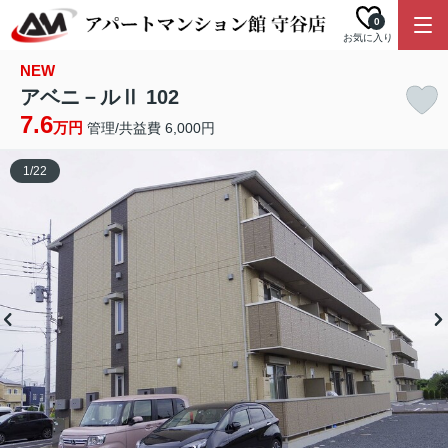
0
お気に入り
NEW
アベニ－ルⅡ 102
7.6
万円
管理/共益費 6,000円
1
/
22