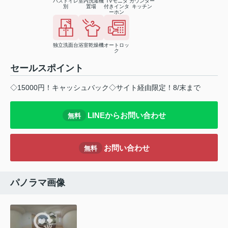
バストイレ
室内洗濯機
TVモニタ
カウンター
別
置場
付きインタ
キッチン
ーホン
独立洗面台
浴室乾燥機
オートロッ
ク
セールスポイント
◇15000円！キャッシュバック◇サイト経由限定！8/末まで
LINEからお問い合わせ
無料
お問い合わせ
無料
パノラマ画像