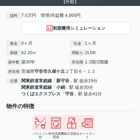
【外観】
7.5万円 管理/共益費 4,000円
賃料
初期費用シミュレーション
0ヶ月
1ヶ月
敷金
礼金
62.20㎡
2LDK
面積
間取り
築30年
1-2階/2階建
築年数
所在階
茨城県
守谷市
久保ケ丘
２丁目６－１２
所在地
関東鉄道常総線
「
新守谷
」駅 徒歩19分
交通
関東鉄道常総線
「
小絹
」駅 徒歩30分
つくばエクスプレス
「
守谷
」駅 徒歩41分
物件の特徴
バストイレ
室内洗濯機
独立洗面台
オートロッ
別
置場
ク