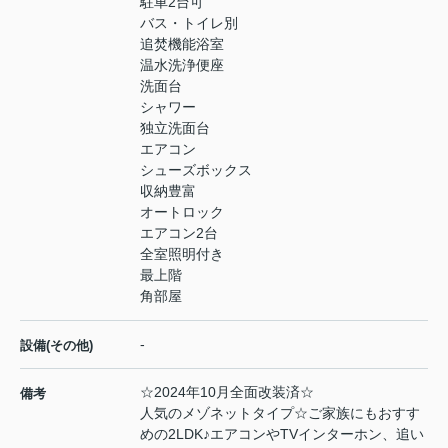
駐車2台可
バス・トイレ別
追焚機能浴室
温水洗浄便座
洗面台
シャワー
独立洗面台
エアコン
シューズボックス
収納豊富
オートロック
エアコン2台
全室照明付き
最上階
角部屋
-
設備(その他)
☆2024年10月全面改装済☆
備考
人気のメゾネットタイプ☆ご家族にもおすす
めの2LDK♪エアコンやTVインターホン、追い