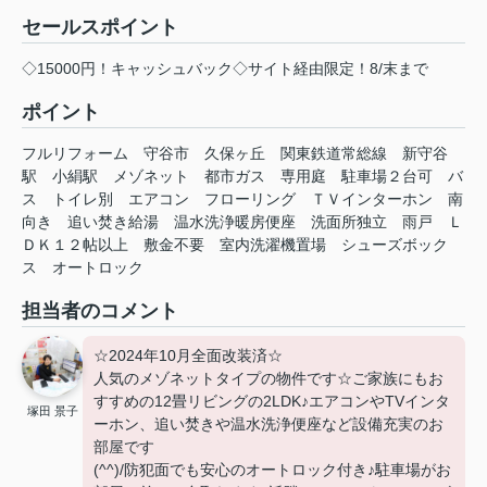
セールスポイント
◇15000円！キャッシュバック◇サイト経由限定！8/末まで
ポイント
フルリフォーム
守谷市
久保ヶ丘
関東鉄道常総線
新守谷
駅
小絹駅
メゾネット
都市ガス
専用庭
駐車場２台可
バ
ス
トイレ別
エアコン
フローリング
ＴＶインターホン
南
向き
追い焚き給湯
温水洗浄暖房便座
洗面所独立
雨戸
Ｌ
ＤＫ１２帖以上
敷金不要
室内洗濯機置場
シューズボック
ス
オートロック
担当者のコメント
☆2024年10月全面改装済☆
人気のメゾネットタイプの物件です☆ご家族にもお
すすめの12畳リビングの2LDK♪エアコンやTVインタ
塚田 景子
ーホン、追い焚きや温水洗浄便座など設備充実のお
部屋です
(^^)/防犯面でも安心のオートロック付き♪駐車場がお