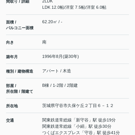
2LDK
間取り / 詳細
LDK 12.0帖
/
洋室 7.5帖
/
洋室 6.0帖
62.20㎡ / -
面積 /
バルコニー面積
南
向き
1996年8月(築30年)
築年月
アパート / 木造
種別 / 建物構造
B棟 / 1-2階 / 2階建
部屋 /
所在階 / 階建て
茨城県
守谷市
久保ケ丘
２丁目６－１２
所在地
関東鉄道常総線
「
新守谷
」駅 徒歩19分
交通
関東鉄道常総線
「
小絹
」駅 徒歩30分
つくばエクスプレス
「
守谷
」駅 徒歩41分