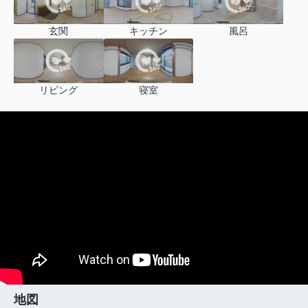
玄関
キッチン
風呂
リビング
寝室
地図