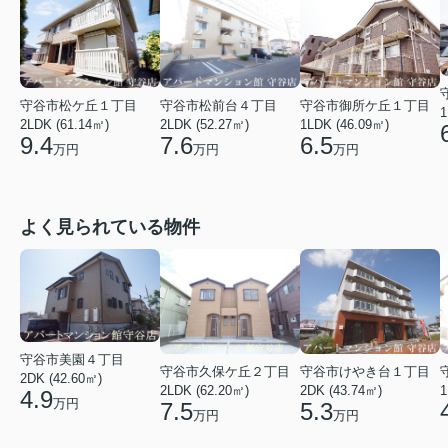
守谷市松ケ丘１丁目
守谷市松前台４丁目
守谷市御所ケ丘１丁目
1
2LDK (61.14㎡)
2LDK (52.27㎡)
1LDK (46.09㎡)
9.4
7.6
6.5
万円
万円
万円
よく見られている物件
守谷市美園４丁目
守谷市久保ケ丘２丁目
守谷市けやき台１丁目
2DK (42.60㎡)
2LDK (62.20㎡)
2DK (43.74㎡)
1
4.9
万円
7.5
5.3
万円
万円