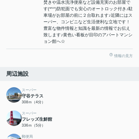
焚きや温水洗浄便座など設備充実のお部屋で
す(*^^)防犯面でも安心のオートロック付き♪駐
車場がお部屋の前に２台取れます♪近隣にはス
ーパー、コンビニなど生活便利な立地です！
豊富な物件情報と知識を最新の情報でお伝え
致します♪黄色い看板が目印のアパートマンシ
ョン館へ☆
情報の見方
周辺施設
スーパー
守谷テラス
308ｍ（4分）
スーパー
フレッズ生鮮館
336ｍ（5分）
郵便局