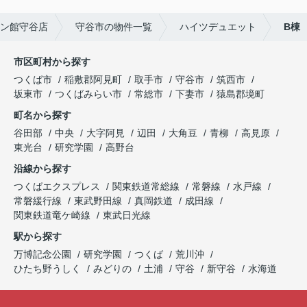
ン館守谷店
守谷市の物件一覧
ハイツデュエット
B棟
市区町村から探す
つくば市
稲敷郡阿見町
取手市
守谷市
筑西市
坂東市
つくばみらい市
常総市
下妻市
猿島郡境町
町名から探す
谷田部
中央
大字阿見
辺田
大角豆
青柳
高見原
東光台
研究学園
高野台
沿線から探す
つくばエクスプレス
関東鉄道常総線
常磐線
水戸線
常磐緩行線
東武野田線
真岡鉄道
成田線
関東鉄道竜ケ崎線
東武日光線
駅から探す
万博記念公園
研究学園
つくば
荒川沖
ひたち野うしく
みどりの
土浦
守谷
新守谷
水海道