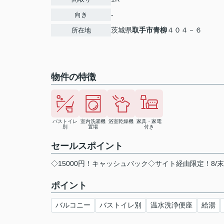
-
向き
茨城県
取手市
青柳
４０４－６
所在地
物件の特徴
バストイレ
室内洗濯機
浴室乾燥機
家具・家電
別
置場
付き
セールスポイント
◇15000円！キャッシュバック◇サイト経由限定！8/
ポイント
バルコニー
バストイレ別
温水洗浄便座
給湯