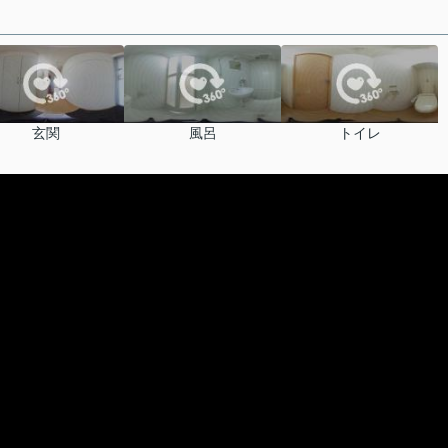
玄関
風呂
トイレ