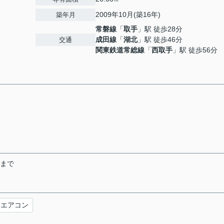
2009年10月(築16年)
築年月
常磐線
「
取手
」駅 徒歩28分
成田線
「
湖北
」駅 徒歩46分
交通
関東鉄道常総線
「
西取手
」駅 徒歩56分
末まで
エアコン