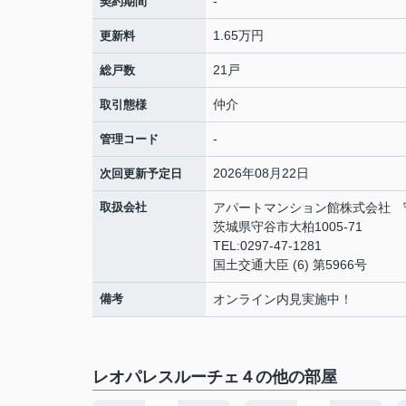
-
契約期間
1.65万円
更新料
21戸
総戸数
仲介
取引態様
-
管理コード
2026年08月22日
次回更新予定日
取扱会社
アパートマンション館株式会社 
茨城県守谷市大柏1005-71
TEL:0297-47-1281
国土交通大臣 (6) 第5966号
備考
オンライン内見実施中！
レオパレスルーチェ４の他の部屋