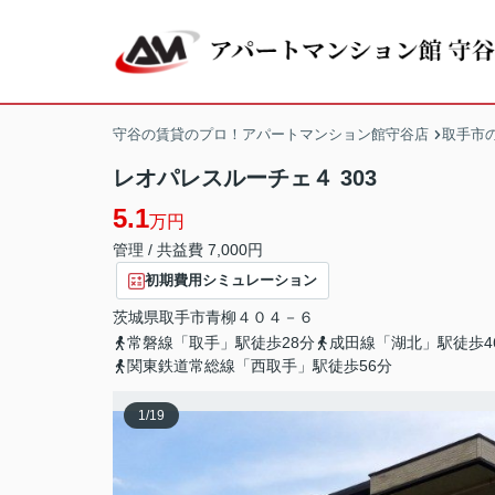
守谷の賃貸のプロ！アパートマンション館守谷店
取手市
レオパレスルーチェ４ 303
5.1
万円
管理 / 共益費 7,000円
初期費用シミュレーション
茨城県
取手市
青柳
４０４－６
常磐線「取手」駅徒歩28分
成田線「湖北」駅徒歩4
関東鉄道常総線「西取手」駅徒歩56分
1
/
19