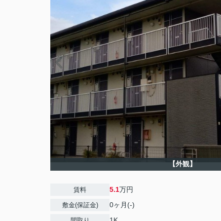
【外観】
5.1
万円
賃料
0ヶ月(-)
敷金(保証金)
1K
間取り