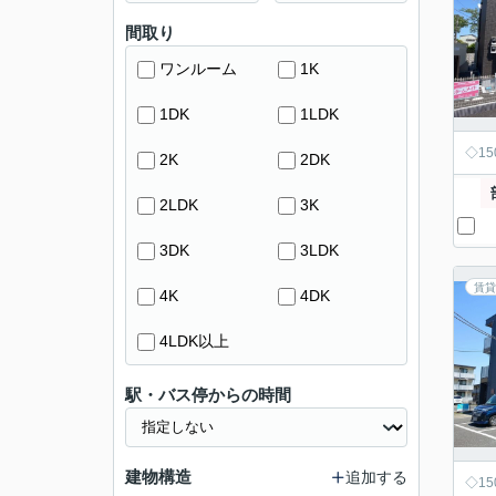
間取り
ワンルーム
1K
1DK
1LDK
◇1
2K
2DK
2LDK
3K
3DK
3LDK
賃貸
4K
4DK
4LDK以上
駅・バス停からの時間
建物構造
追加する
◇1