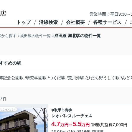
営業時間：平日9:30～1
トップ
沿線検索
会社概要
各種サービス
成田線 湖北駅の物件一覧
駅から探す
成田線の物件一覧
すすめの駅
博記念公園駅
/
研究学園駅
/
つくば駅
/
荒川沖駅
/
ひたち野うしく駅
/
みど
7
件
マンション
取手市
青柳
レオパレスルーチェ４
4.7
5.5
万円～
万円
管理/共益費7,000円
26.08㎡ (1K) /築16年 /3階建