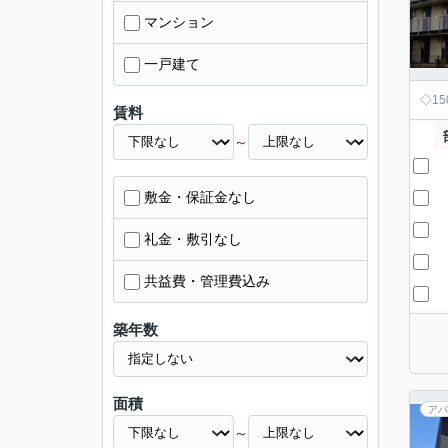
マンション
一戸建て
◇1
賃料
～
敷金・保証金なし
礼金・敷引なし
共益費・管理費込み
築年数
面積
アパ
～