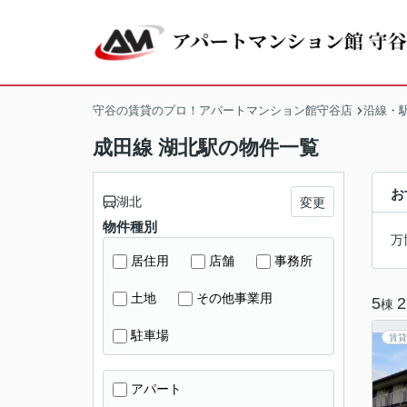
守谷の賃貸のプロ！アパートマンション館守谷店
沿線・
成田線 湖北駅の物件一覧
お
湖北
変更
物件種別
万
居住用
店舗
事務所
土地
その他事業用
5
2
棟
駐車場
賃貸
アパート