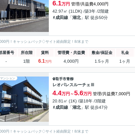
6.1
万円
管理/共益費4,000円
42.97㎡ (1LDK) /築3年 /2階建
成田線
「
湖北
」駅 徒歩50分
5000円！キャッシュバック◇サイト経由限定！8/末まで
部屋番号
所在階
賃料
管理費・共益費
敷金/保証金
礼金
6.1
-
1階
4,000円
1.5ヶ月
1ヶ月
万円
マンション
取手市
青柳
レオパレスルーチェⅢ
4.4
5.6
万円～
万円
管理/共益費7,000円
20.81㎡ (1K) /築18年 /3階建
成田線
「
湖北
」駅 徒歩47分
5000円！キャッシュバック◇サイト経由限定！8/末まで