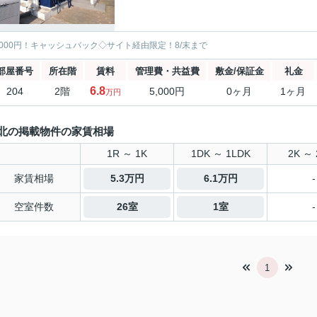
5000円！キャッシュバック◇サイト経由限定！8/末まで
部屋番号
所在階
賃料
管理費・共益費
敷金/保証金
礼金
6.8
204
2階
5,000円
0ヶ月
1ヶ月
万円
北の掲載物件の家賃相場
1R ～ 1K
1DK ～ 1LDK
2K ～ 
家賃相場
5.3万円
6.1万円
-
空室件数
26室
1室
-
1