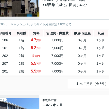
成田線
「
湖北
」駅 徒歩46分
5000円！キャッシュバック◇サイト経由限定！8/末まで
部屋番号
所在階
賃料
管理費・共益費
敷金/保証金
礼金
4.7
106
1階
7,000円
0ヶ月
1ヶ月
万円
5.2
101
1階
7,000円
0ヶ月
1ヶ月
万円
5
202
2階
7,000円
0ヶ月
1ヶ月
万円
5.5
207
2階
7,000円
0ヶ月
1ヶ月
万円
5.5
201
2階
7,000円
0ヶ月
1ヶ月
万円
すべて見る（全8件）
ート
取手市
吉田
エルシオンⅡ