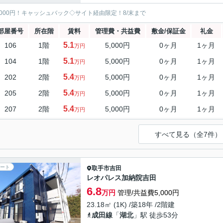
5000円！キャッシュバック◇サイト経由限定！8/末まで
部屋番号
所在階
賃料
管理費・共益費
敷金/保証金
礼金
5.1
106
1階
5,000円
0ヶ月
1ヶ月
万円
5.1
104
1階
5,000円
0ヶ月
1ヶ月
万円
5.4
202
2階
5,000円
0ヶ月
1ヶ月
万円
5.4
205
2階
5,000円
0ヶ月
1ヶ月
万円
5.4
207
2階
5,000円
0ヶ月
1ヶ月
万円
すべて見る（全7件）
ート
取手市
吉田
レオパレス加納院吉田
6.8
万円
管理/共益費5,000円
23.18㎡ (1K) /築18年 /2階建
成田線
「
湖北
」駅 徒歩53分