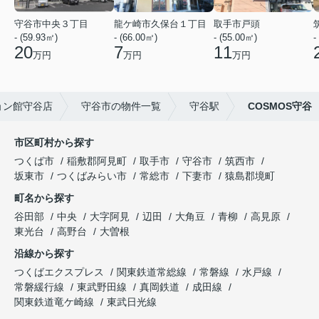
守谷市中央３丁目
龍ケ崎市久保台１丁目
取手市戸頭
- (59.93㎡)
- (66.00㎡)
- (55.00㎡)
-
20
7
11
万円
万円
万円
ョン館守谷店
守谷市の物件一覧
守谷駅
COSMOS守谷
市区町村から探す
つくば市
稲敷郡阿見町
取手市
守谷市
筑西市
坂東市
つくばみらい市
常総市
下妻市
猿島郡境町
町名から探す
谷田部
中央
大字阿見
辺田
大角豆
青柳
高見原
東光台
高野台
大曽根
沿線から探す
つくばエクスプレス
関東鉄道常総線
常磐線
水戸線
常磐緩行線
東武野田線
真岡鉄道
成田線
関東鉄道竜ケ崎線
東武日光線