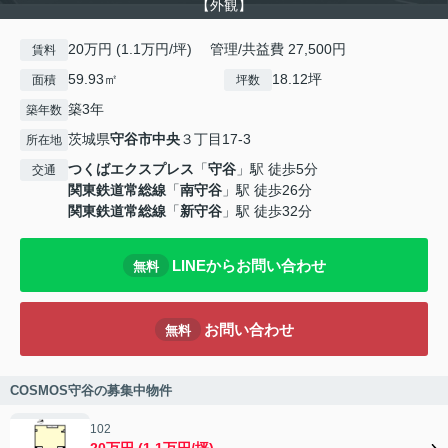
【外観】
20万円 (1.1万円/坪) 管理/共益費 27,500円
賃料
59.93㎡
18.12坪
面積
坪数
築3年
築年数
茨城県
守谷市
中央
３丁目17-3
所在地
つくばエクスプレス
「
守谷
」駅 徒歩5分
交通
関東鉄道常総線
「
南守谷
」駅 徒歩26分
関東鉄道常総線
「
新守谷
」駅 徒歩32分
LINEからお問い合わせ
無料
お問い合わせ
無料
COSMOS守谷の募集中物件
102
20万円 (1.1万円/坪)