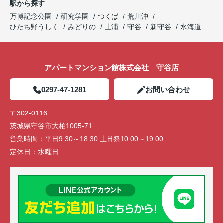
駅から探す
万博記念公園
研究学園
つくば
荒川沖
ひたち野うしく
みどりの
土浦
守谷
新守谷
水海道
アパートマンション館株式会社 守谷店
0297-47-1281
お問い合わせ
〒302-0116
茨城県守谷市大柏1005-71
営業時間：
平日9:30～18:30 土日祭10:00～19:00
定休日：
水曜日