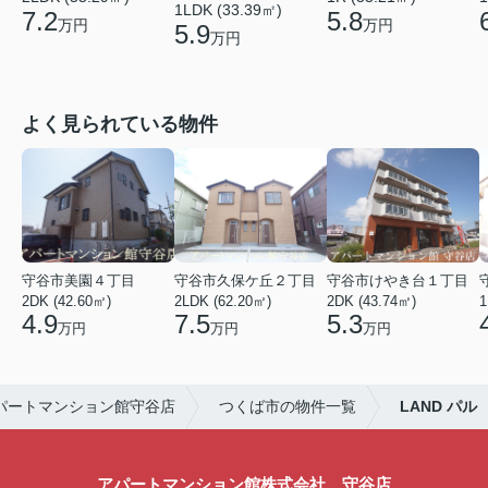
1LDK (33.39㎡)
7.2
5.8
万円
万円
5.9
万円
よく見られている物件
守谷市美園４丁目
守谷市久保ケ丘２丁目
守谷市けやき台１丁目
2DK (42.60㎡)
2LDK (62.20㎡)
2DK (43.74㎡)
1
4.9
7.5
5.3
万円
万円
万円
パートマンション館守谷店
つくば市の物件一覧
LAND パル
アパートマンション館株式会社 守谷店