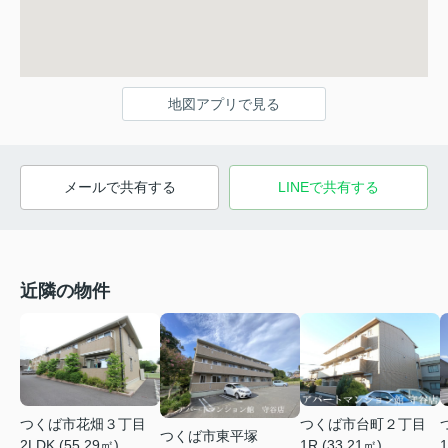
地図アプリで見る
メールで共有する
LINEで共有する
近隣の物件
つくば市花畑３丁目
つくば市台町２丁目
つくば市東平塚
1
2LDK (55.29㎡)
1R (33.21㎡)