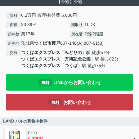
【外観】外観
6.2万円 管理/共益費 5,000円
賃料
33.39㎡
1LDK
面積
間取り
築17年
2階/2階建
築年数
所在階
茨城県
つくば市
榎戸
807-148(A),807-61(B)
所在地
つくばエクスプレス
「
みどりの
」駅 徒歩57分
交通
つくばエクスプレス
「
万博記念公園
」駅 徒歩62分
つくばエクスプレス
「
つくば
」駅 徒歩75分
LINEからお問い合わせ
無料
お問い合わせ
無料
LAND パルの募集中物件
B203
6.2万円