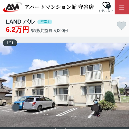
0
お気に入り
LAND パル
空室1
6.2万円
管理/共益費 5,000円
1
/
21