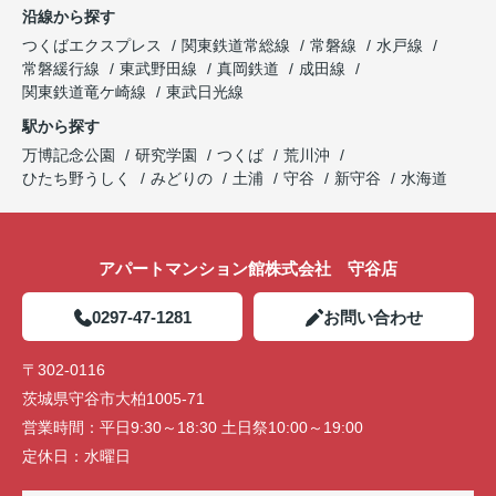
沿線から探す
つくばエクスプレス
関東鉄道常総線
常磐線
水戸線
常磐緩行線
東武野田線
真岡鉄道
成田線
関東鉄道竜ケ崎線
東武日光線
駅から探す
万博記念公園
研究学園
つくば
荒川沖
ひたち野うしく
みどりの
土浦
守谷
新守谷
水海道
アパートマンション館株式会社 守谷店
0297-47-1281
お問い合わせ
〒302-0116
茨城県守谷市大柏1005-71
営業時間：
平日9:30～18:30 土日祭10:00～19:00
定休日：
水曜日