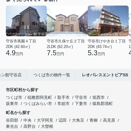
守谷市美園４丁目
守谷市久保ケ丘２丁目
守谷市けやき台１丁目
2DK (42.60㎡)
2LDK (62.20㎡)
2DK (43.74㎡)
1
4.9
7.5
5.3
万円
万円
万円
ョン館守谷店
つくば市の物件一覧
レオパレスエントピアSS
市区町村から探す
つくば市
稲敷郡阿見町
取手市
守谷市
筑西市
坂東市
つくばみらい市
常総市
下妻市
猿島郡境町
町名から探す
谷田部
中央
大字阿見
辺田
大角豆
青柳
高見原
東光台
高野台
大曽根