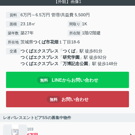
【外観】画像1
6万円～6.5万円 管理/共益費 5,500円
賃料
23.18㎡
1K
面積
間取り
築27年
1階/2階建
築年数
所在階
茨城県
つくば市
花畑
１丁目18-6
所在地
つくばエクスプレス
「
つくば
」駅 徒歩81分
交通
つくばエクスプレス
「
研究学園
」駅 徒歩92分
つくばエクスプレス
「
万博記念公園
」駅 徒歩148分
LINEからお問い合わせ
無料
お問い合わせ
無料
レオパレスエントピアSSの募集中物件
103
6万円