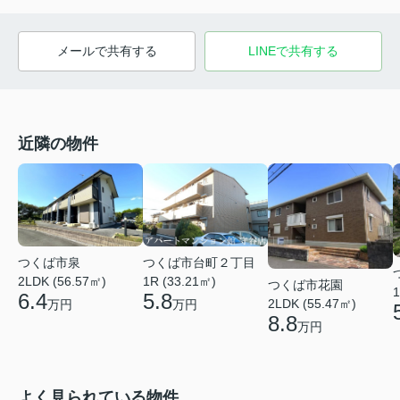
メールで共有する
LINEで共有する
近隣の物件
つくば市泉
つくば市台町２丁目
2LDK (56.57㎡)
1R (33.21㎡)
つくば市花園
1
6.4
5.8
2LDK (55.47㎡)
万円
万円
8.8
万円
よく見られている物件