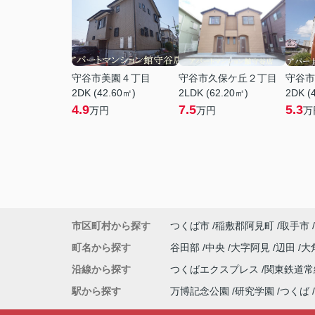
守谷市美園４丁目
守谷市久保ケ丘２丁目
守谷市
2DK (42.60㎡)
2LDK (62.20㎡)
2DK (
4.9
7.5
5.3
万円
万円
万
市区町村から探す
つくば市
稲敷郡阿見町
取手市
町名から探す
谷田部
中央
大字阿見
辺田
大
沿線から探す
つくばエクスプレス
関東鉄道
駅から探す
万博記念公園
研究学園
つくば