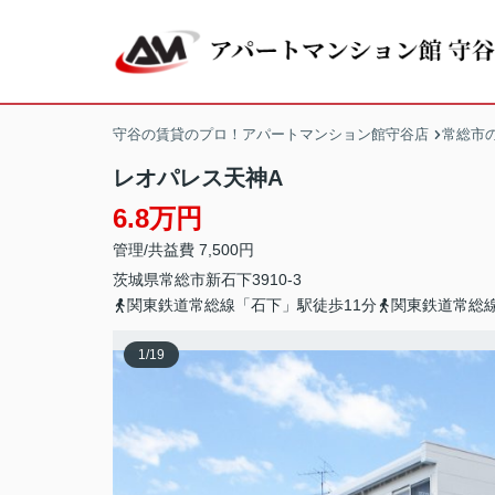
守谷の賃貸のプロ！アパートマンション館守谷店
常総市
レオパレス天神A
6.8万円
管理/共益費 7,500円
茨城県
常総市
新石下
3910-3
関東鉄道常総線「石下」駅徒歩11分
関東鉄道常総線
1
/
19