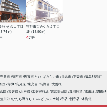
けやき台１丁目
守谷市百合ケ丘２丁目
43.74㎡)
1K (18.90㎡)
4
円
万円
守谷市
筑西市
坂東市
つくばみらい市
常総市
下妻市
猿島郡境町
角豆
青柳
高見原
東光台
高野台
大曽根
常総線
常磐線
水戸線
常磐緩行線
東武野田線
真岡鉄道
成田線
関東鉄
荒川沖
ひたち野うしく
みどりの
土浦
守谷
新守谷
水海道