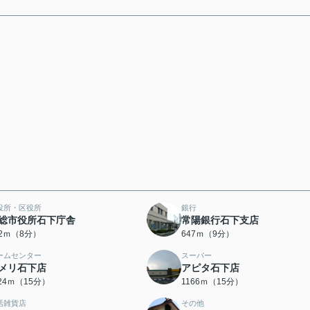
役所・区役所
銀行
総市役所石下庁舎
常陽銀行石下支店
92ｍ（8分）
647ｍ（9分）
ームセンター
スーパー
メリ石下店
アピタ石下店
124ｍ（15分）
1166ｍ（15分）
活雑貨店
その他