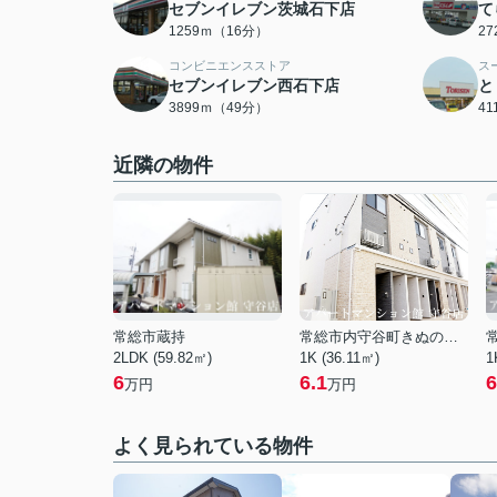
セブンイレブン茨城石下店
て
1259ｍ（16分）
2
コンビニエンスストア
ス
セブンイレブン西石下店
と
3899ｍ（49分）
4
近隣の物件
常総市蔵持
常総市内守谷町きぬの里２丁目
2LDK (59.82㎡)
1K (36.11㎡)
1
6
6.1
6
万円
万円
よく見られている物件