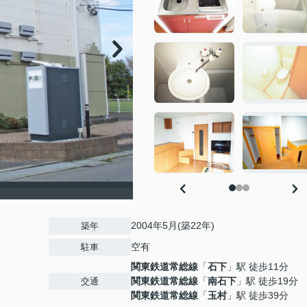
2004年5月(築22年)
築年
空有
駐車
関東鉄道常総線
「
石下
」駅 徒歩11分
関東鉄道常総線
「
南石下
」駅 徒歩19分
交通
関東鉄道常総線
「
玉村
」駅 徒歩39分