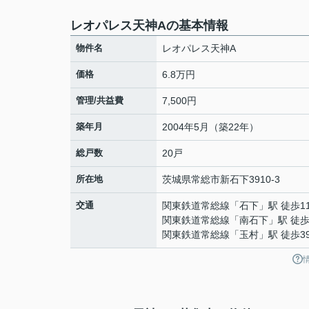
レオパレス天神Aの基本情報
物件名
レオパレス天神A
価格
6.8万円
管理/共益費
7,500円
築年月
2004年5月（築22年）
総戸数
20戸
所在地
茨城県
常総市
新石下
3910-3
交通
関東鉄道常総線
「
石下
」駅 徒歩1
関東鉄道常総線
「
南石下
」駅 徒歩
関東鉄道常総線
「
玉村
」駅 徒歩3