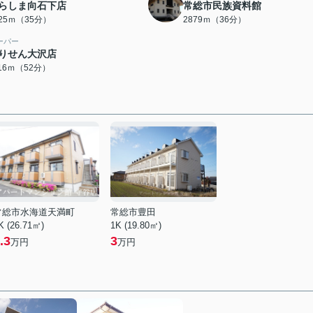
らしま向石下店
常総市民族資料館
725ｍ（35分）
2879ｍ（36分）
ーパー
りせん大沢店
116ｍ（52分）
常総市水海道天満町
常総市豊田
K (26.71㎡)
1K (19.80㎡)
.3
3
万円
万円