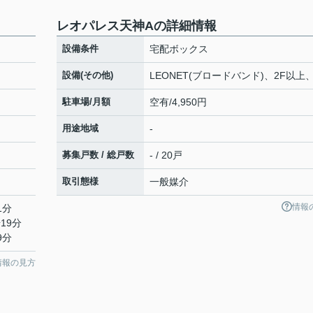
レオパレス天神Aの詳細情報
設備条件
宅配ボックス
設備(その他)
LEONET(ブロードバンド)、2F以上
駐車場/月額
空有/4,950円
用途地域
-
募集戸数 / 総戸数
- / 20戸
取引態様
一般媒介
情報
1分
19分
9分
情報の見方