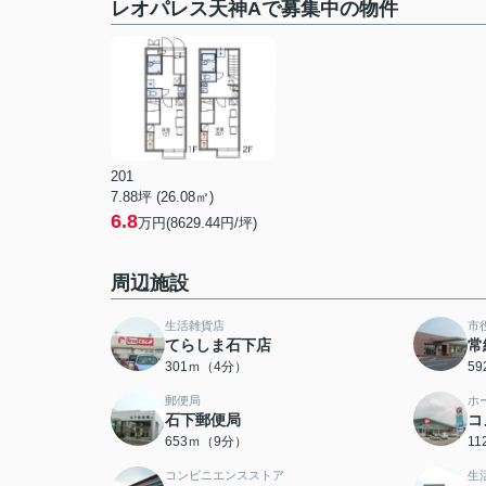
レオパレス天神Aで募集中の物件
201
7.88坪 (26.08㎡)
6.8
万円(8629.44円/坪)
周辺施設
生活雑貨店
市
てらしま石下店
常
301ｍ（4分）
5
郵便局
ホ
石下郵便局
コ
653ｍ（9分）
1
コンビニエンスストア
生