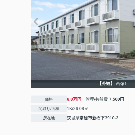
【外観】
画像1
6.8万円
管理/共益費
7,500円
価格
1K/26.08㎡
間取り/面積
茨城県
常総市
新石下
3910-3
所在地