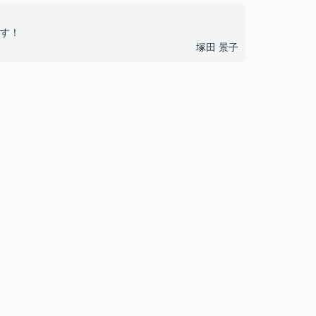
す！
塚田 景子