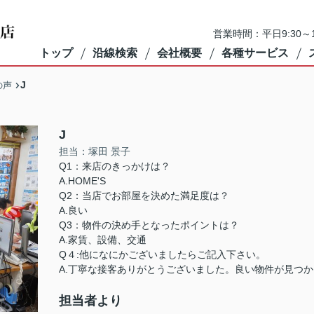
営業時間：平日9:30～1
トップ
沿線検索
会社概要
各種サービス
J
の声
J
担当：塚田 景子
Q1：来店のきっかけは？
A.HOME'S
Q2：当店でお部屋を決めた満足度は？
A.良い
Q3：物件の決め手となったポイントは？
A.家賃、設備、交通
Q４:他になにかございましたらご記入下さい。
A.丁寧な接客ありがとうございました。良い物件が見つ
担当者より