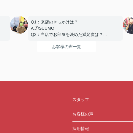
Q1：来店のきっかけは？
A.①SUUMO
Q2：当店でお部屋を決めた満足度は？
A.とても良い
お客様の声一覧
Q3：物件の決め手となったポイントは？
D.築年数 G.その他（場所）
スタッフ
お客様の声
採用情報