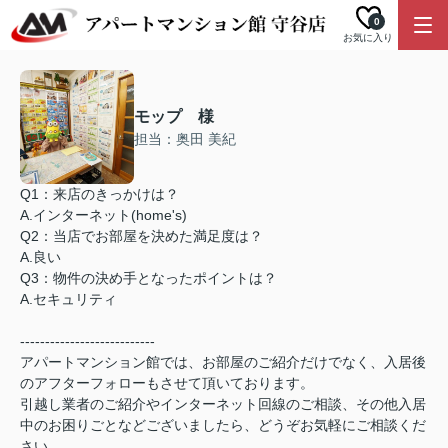
0
お気に入り
モップ 様
担当：奥田 美紀
Q1：来店のきっかけは？
A.インターネット(home's)
Q2：当店でお部屋を決めた満足度は？
A.良い
Q3：物件の決め手となったポイントは？
A.セキュリティ
---------------------------
アパートマンション館では、お部屋のご紹介だけでなく、入居後
のアフターフォローもさせて頂いております。
引越し業者のご紹介やインターネット回線のご相談、その他入居
中のお困りごとなどございましたら、どうぞお気軽にご相談くだ
さい。