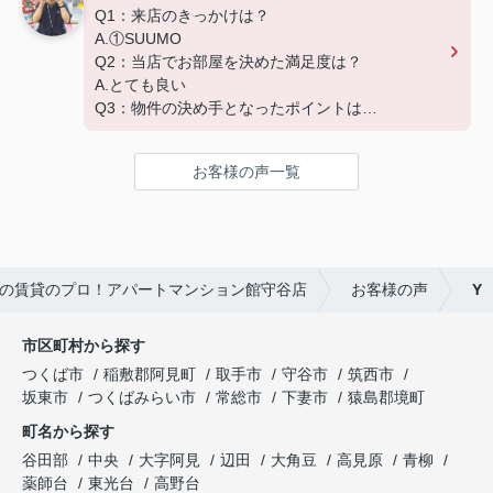
Q1：来店のきっかけは？
A.①SUUMO
Q2：当店でお部屋を決めた満足度は？
A.とても良い
Q3：物件の決め手となったポイントは？
A.家賃 C.広さ
お客様の声一覧
の賃貸のプロ！アパートマンション館守谷店
お客様の声
Y
市区町村から探す
つくば市
稲敷郡阿見町
取手市
守谷市
筑西市
坂東市
つくばみらい市
常総市
下妻市
猿島郡境町
町名から探す
谷田部
中央
大字阿見
辺田
大角豆
高見原
青柳
薬師台
東光台
高野台