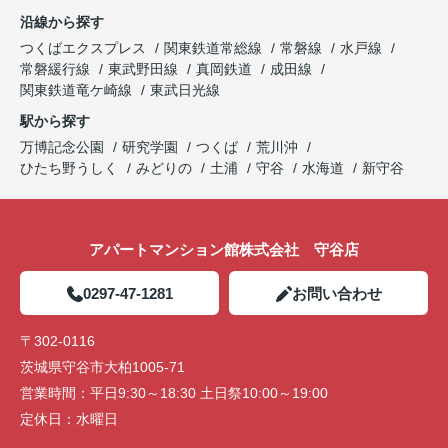
沿線から探す
つくばエクスプレス
関東鉄道常総線
常磐線
水戸線
常磐緩行線
東武野田線
真岡鉄道
成田線
関東鉄道竜ケ崎線
東武日光線
駅から探す
万博記念公園
研究学園
つくば
荒川沖
ひたち野うしく
みどりの
土浦
守谷
水海道
新守谷
アパートマンション館株式会社 守谷店
0297-47-1281
お問い合わせ
〒302-0116
茨城県守谷市大柏1005-71
営業時間：
平日9:30～18:30 土日祭10:00～19:00
定休日：
水曜日