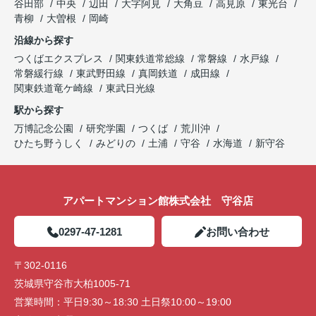
谷田部
中央
辺田
大字阿見
大角豆
高見原
東光台
青柳
大曽根
岡崎
沿線から探す
つくばエクスプレス
関東鉄道常総線
常磐線
水戸線
常磐緩行線
東武野田線
真岡鉄道
成田線
関東鉄道竜ケ崎線
東武日光線
駅から探す
万博記念公園
研究学園
つくば
荒川沖
ひたち野うしく
みどりの
土浦
守谷
水海道
新守谷
アパートマンション館株式会社 守谷店
0297-47-1281
お問い合わせ
〒302-0116
茨城県守谷市大柏1005-71
営業時間：
平日9:30～18:30 土日祭10:00～19:00