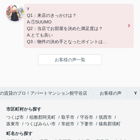
Y
Q1：来店のきっかけは？
A.①SUUMO
Q2：当店でお部屋を決めた満足度は？
A.とても良い
Q3：物件の決め手となったポイントは？
A.家賃 C.広さ
お客様の声一覧
の賃貸のプロ！アパートマンション館守谷店
お客様の声
Y
市区町村から探す
つくば市
稲敷郡阿見町
取手市
守谷市
筑西市
坂東市
つくばみらい市
常総市
下妻市
猿島郡境町
町名から探す